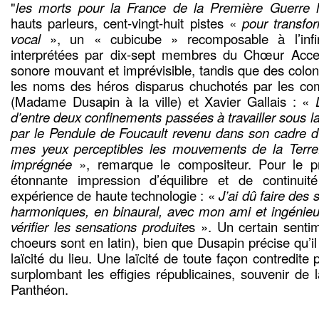
"
les morts pour la France de la Première Guerre 
hauts parleurs, cent-vingt-huit pistes «
pour transfo
vocal
», un « cubicube » recomposable à l’infin
interprétées par dix-sept membres du Chœur Acce
sonore mouvant et imprévisible, tandis que des colon
les noms des héros disparus chuchotés par les co
(Madame Dusapin à la ville) et Xavier Gallais : «
d’entre deux confinements passées à travailler sous la
par le Pendule de Foucault revenu dans son cadre d’
mes yeux perceptibles les mouvements de la Terr
imprégnée
», remarque le compositeur. Pour le pr
étonnante impression d’équilibre et de continui
expérience de haute technologie : «
J’ai dû faire des
harmoniques, en binaural, avec mon ami et ingénieu
vérifier les sensations produite
s ». Un certain sentim
choeurs sont en latin), bien que Dusapin précise qu’il
laïcité du lieu. Une laïcité de toute façon contredite 
surplombant les effigies républicaines, souvenir de 
Panthéon.