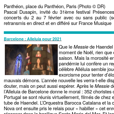
Panthéon, place du Panthéon, Paris (Photo © DR)
Pascal Dusapin, invité du 31ème festival Présence
concerts du 2 au 7 février avec ou sans public (sel
retransmis en direct et en différé sur France Musique
Barcelone : Alleluia pour 2021
Que le
Messie
de Haendel f
moment de Noël, rien que d
saison. Mais la morosité e
pandémie lui confère un reg
célèbre Alléluia semble joue
exorcisme pour tenter d’élo
mauvais démons. L’année nouvelle les verra-t-elle dis
douter, mais on peut aussi espérer. Après le
Messie
de
l’Alleluia de Barcelone donne le moral : 352 choristes
Portugal se sont réunis virtuellement, filmés de chez e
tube de Haendel. L’Orquestra Barocca Catalana et la 
Nova ont ensuite pris le relais pour « habiller » cet enr
résonner dans la basilique Santa Maria del Mar. Et le