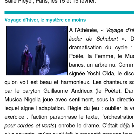
Salle Pleyel, Paris, les 15 et 16 février.
Voyage d’hiver, le mystère en moins
A l’Athénée, «
Voyage d’hi
lieder de Schubert
». D’
dramatisation du cycle :
Poète, la Femme, le Mus
bancs, un arbre nu. Comm
signée Yoshi Oïda, le disc
qu’on voit est beau et harmonieux. Les chanteurs 
par le baryton Guillaume Andrieux (le Poète). Dan
Musica Nigella joue avec sentiment, sous la direct
lequel signe l’adaptation. Règle du jeu : oublier la ver
exercice : l’action paraphrase le texte, l’orchestratio
pour cordes et vents
) enrobe le drame. C’était déjà l
plus savante, qu’en avait fait le respecté compositeu