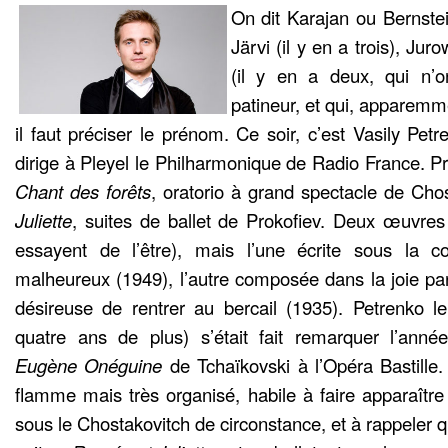
On dit Karajan ou Bernstei
Järvi (il y en a trois), Ju
(il y en a deux, qui n’o
patineur, et qui, apparemme
il faut préciser le prénom. Ce soir, c’est Vasily Petr
dirige à Pleyel le Philharmonique de Radio France. 
Chant des forêts
, oratorio à grand spectacle de Cho
Juliette
, suites de ballet de Prokofiev. Deux œuvres
essayent de l’être), mais l’une écrite sous la c
malheureux (1949), l’autre composée dans la joie par
désireuse de rentrer au bercail (1935). Petrenko le j
quatre ans de plus) s’était fait remarquer l’année
Eugène Onéguine
de Tchaïkovski à l’Opéra Bastille. 
flamme mais très organisé, habile à faire apparaître
sous le Chostakovitch de circonstance, et à rappeler