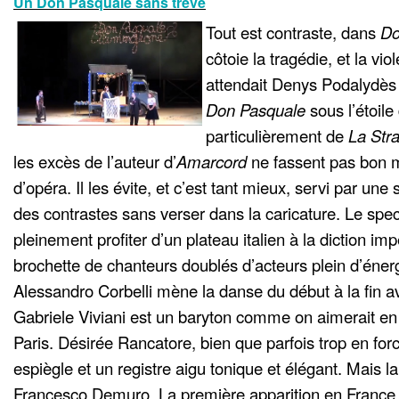
Un Don Pasquale sans trêve
Tout est contraste, dans
Do
côtoie la tragédie, et la vio
attendait Denys Podalydès 
Don Pasquale
sous l’étoile 
particulièrement de
La Str
les excès de l’auteur d’
Amarcord
ne fassent pas bon 
d’opéra. Il les évite, et c’est tant mieux, servi par un
des contrastes sans verser dans la caricature. Le spec
pleinement profiter d’un plateau italien à la diction im
brochette de chanteurs doublés d’acteurs plein d’éne
Alessandro Corbelli mène la danse du début à la fin av
Gabriele Viviani est un baryton comme on aimerait en
Paris. Désirée Rancatore, bien que parfois trop en for
espiègle et un registre aigu tonique et élégant. Mais l
Francesco Demuro. La première apparition en France d