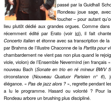
passé par la Guidhall Sch
Rondeau joue sage, avec
toucher – pour autant qu’o
lieu plutôt dédié aux grandes orgues. Comme dans 
récemment édité par Erato (voir
ici
), il fait chan
Concerto italien
et étonne avec sa transcription de la 
par Brahms de l’illustre Chaconne de la
Partita pour v
chambardement ne vient pas non plus quand le rejoign
viole, violon) de l’Ensemble Nevermind (en français 
nouveau Bach (
Sonate en trio en ré mineur BWV 
circonstance (
Nouveau Quatuor Parisien n° 6
), 
élégance. «
Pas de jazz alors ?
», regrette pendant le
a lu le programme. Hasard ou volonté ? Pour la
Rondeau arbore un brushing plus discipliné.