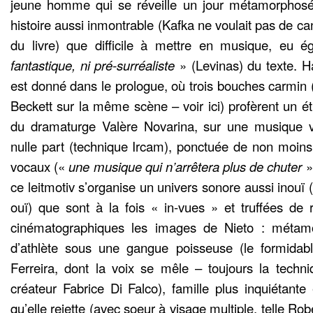
jeune homme qui se réveille un jour métamorphosé 
histoire aussi inmontrable (Kafka ne voulait pas de ca
du livre) que difficile à mettre en musique, eu ég
fantastique, ni pré-surréaliste
» (Levinas) du texte. Ha
est donné dans le prologue, où trois bouches carmin
Beckett sur la même scène – voir ici) profèrent un 
du dramaturge Valère Novarina, sur une musique 
nulle part (technique Ircam), ponctuée de non moins 
vocaux («
une musique qui n’arrêtera plus de chuter
»
ce leitmotiv s’organise un univers sonore aussi inouï 
ouï) que sont à la fois « in-vues » et truffées de r
cinématographiques les images de Nieto : métamo
d’athlète sous une gangue poisseuse (le formidabl
Ferreira, dont la voix se mêle – toujours la techn
créateur Fabrice Di Falco), famille plus inquiétant
qu’elle rejette (avec soeur à visage multiple, telle Ro