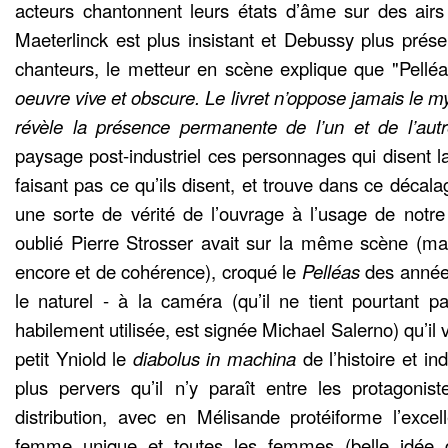
acteurs chantonnent leurs états d’âme sur des airs
Maeterlinck est plus insistant et Debussy plus prése
chanteurs, le metteur en scène explique que "Pellé
oeuvre vive et obscure. Le livret n’oppose jamais le my
révèle la présence permanente de l’un et de l’aut
paysage post-industriel ces personnages qui disent la 
faisant pas ce qu’ils disent, et trouve dans ce décal
une sorte de vérité de l’ouvrage à l’usage de notr
oublié Pierre Strosser avait sur la même scène (ma
encore et de cohérence), croqué le
Pelléas
des années
le naturel - à la caméra (qu’il ne tient pourtant p
habilement utilisée, est signée Michael Salerno) qu’il v
petit Yniold le
diabolus in machina
de l’histoire et i
plus pervers qu’il n’y paraît entre les protagonist
distribution, avec en Mélisande protéiforme l’exce
femme unique et toutes les femmes (belle idée 