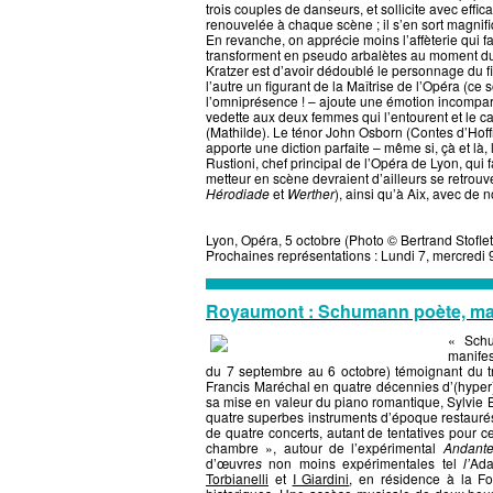
trois couples de danseurs, et sollicite avec eff
renouvelée à chaque scène ; il s’en sort magnif
En revanche, on apprécie moins l’affèterie qui f
transforment en pseudo arbalètes au moment du 
Kratzer est d’avoir dédoublé le personnage du f
l’autre un figurant de la Maîtrise de l’Opéra (ce
l’omniprésence ! – ajoute une émotion incompar
vedette aux deux femmes qui l’entourent et le c
(Mathilde). Le ténor John Osborn (Contes d’Hoff
apporte une diction parfaite – même si, çà et là
Rustioni, chef principal de l’Opéra de Lyon, qui f
metteur en scène devraient d’ailleurs se retrouv
Hérodiade
et
Werther
), ainsi qu’à Aix, avec de
Lyon, Opéra, 5 octobre (Photo © Bertrand Stofle
Prochaines représentations : Lundi 7, mercredi 
Royaumont : Schumann poète, ma
« Schu
manifes
du 7 septembre au 6 octobre) témoignant du t
Francis Maréchal en quatre décennies d’(hyper)
sa mise en valeur du piano romantique, Sylvie 
quatre superbes instruments d’époque restaurés
de quatre concerts, autant de tentatives pour 
chambre », autour de l’expérimental
Andante
d’œuvre
s
non moins expérimentales tel
l’
Ada
Torbianelli
et
I Giardini
, en résidence à la F