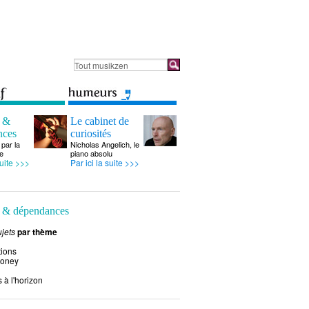
s &
Le cabinet de
nces
curiosités
par la
Nicholas Angelich, le
e
piano absolu
suite >>>
Par ici la suite >>>
 & dépendances
jets
par thème
tions
money
 à l'horizon