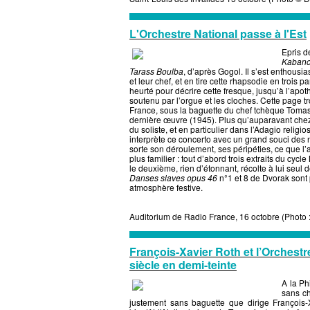
L'Orchestre National passe à l'Est
Epris d
Kaban
Tarass Boulba
, d’après Gogol. Il s’est enthous
et leur chef, et en tire cette rhapsodie en trois 
heurté pour décrire cette fresque, jusqu’à l’apo
soutenu par l’orgue et les cloches. Cette page t
France, sous la baguette du chef tchèque Tomas 
dernière œuvre (1945). Plus qu’auparavant chez l
du soliste, et en particulier dans l’Adagio relig
interprète ce concerto avec un grand souci des 
sorte son déroulement, ses péripéties, ce que l’a
plus familier : tout d’abord trois extraits du cyc
le deuxième, rien d’étonnant, récolte à lui seul
Danses slaves opus 46
n°1 et 8 de Dvorak sont 
atmosphère festive.
Auditorium de Radio France, 16 octobre (Photo
François-Xavier Roth et l’Orchest
siècle en demi-teinte
A la Ph
sans ch
justement sans baguette que dirige François-