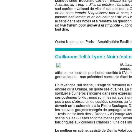
Marie-Andrée Bouchard-Lesieur, mezzo frança
Attention au « trop ». Si tu es précise, l’émotion 
sud-coréen rivalisant de vitalité dans le duo «
et les sons fermés. N’aplatissez pas le sens, 
menant habilement et en douceur ces six voix be
le sens dans les notes et à remettre en questio
un vrai travail, pour arriver à la simplicité
», conc
tout dire.
Opéra National de Paris – Amphithéâtre Bastill
Guillaume Tell à Lyon : Noir c’est n
Guillau
poupe, 
affiche une nouvelle production confiée à l’All
germaniques – son précédent spectacle étant l
En revanche, sur scène, il s’agit de retrouver le b
encore qu’à Orange, on goûte ses qualités. La cap
spirituelle du héros s’incarne dans une expressio
ses costumes folklo : nous sommes ici face à un
peu à peu s’obscurcir de coulées sombres au fu
devenir un « outrenoir » à la Pierre Soulages. D
les mauvais garçons chargés de propager la ter
– revisitant le look des « Droogs » d’
Orange Mé
scène où les Suisses sont malmenés par l’envah
folkloriques aux couleurs criardes : l’une des i
Le metteur en scène, assisté de Demis Volpi pour 