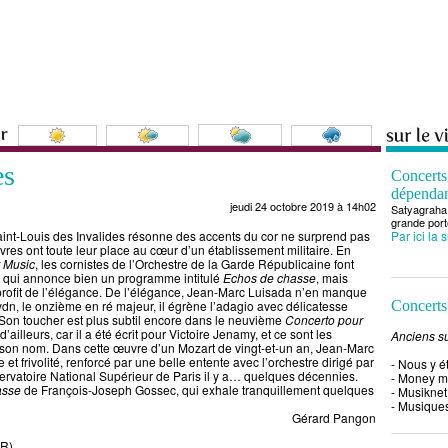
es
Concert
dépenda
jeudi 24 octobre 2019 à 14h02
Satyagraha 
grande port
nt-Louis des Invalides résonne des accents du cor ne surprend pas
Par ici la 
uivres ont toute leur place au cœur d’un établissement militaire. En
 Music
, les cornistes de l’Orchestre de la Garde Républicaine font
 qui annonce bien un programme intitulé
Echos de chasse
, mais
 profit de l’élégance. De l’élégance, Jean-Marc Luisada n’en manque
n, le onzième en ré majeur, il égrène l’adagio avec délicatesse
Concerts
. Son toucher est plus subtil encore dans le neuvième
Concerto pour
, d’ailleurs, car il a été écrit pour Victoire Jenamy, et ce sont les
Anciens su
é son nom. Dans cette œuvre d’un Mozart de vingt-et-un an, Jean-Marc
et frivolité, renforcé par une belle entente avec l’orchestre dirigé par
- Nous y é
rvatoire National Supérieur de Paris il y a… quelques décennies.
- Money 
asse
de François-Joseph Gossec, qui exhale tranquillement quelques
- Musiknet
- Musiques
Gérard Pangon
DR)