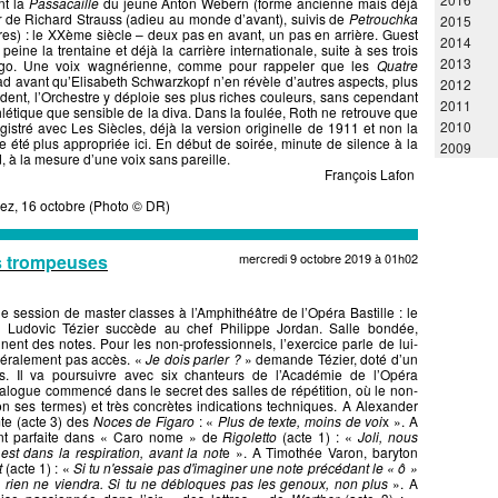
nt la
Passacaille
du jeune Anton Webern (forme ancienne mais déjà
r
de Richard Strauss (adieu au monde d’avant), suivis de
Petrouchka
2015
res) : le XXème siècle – deux pas en avant, un pas en arrière. Guest
2014
à peine la trentaine et déjà la carrière internationale, suite à ses trois
2013
ngo. Une voix wagnérienne, comme pour rappeler que les
Quatre
ad avant qu’Elisabeth Schwarzkopf n’en révèle d’autres aspects, plus
2012
dent, l’Orchestre y déploie ses plus riches couleurs, sans cependant
2011
étique que sensible de la diva. Dans la foulée, Roth ne retrouve que
2010
gistré avec Les Siècles, déjà la version originelle de 1911 et non la
e été plus appropriée ici. En début de soirée, minute de silence à la
2009
 à la mesure d’une voix sans pareille.
François Lafon
lez, 16 octobre (Photo © DR)
es trompeuses
mercredi 9 octobre 2019 à 01h02
e session de master classes à l’Amphithéâtre de l’Opéra Bastille : le
n Ludovic Tézier succède au chef Philippe Jordan. Salle bondée,
nt des notes. Pour les non-professionnels, l’exercice parle de lui-
néralement pas accès. «
Je dois parler ?
» demande Tézier, doté d’un
s. Il va poursuivre avec six chanteurs de l’Académie de l’Opéra
alogue commencé dans le secret des salles de répétition, où le non-
elon ses termes) et très concrètes indications techniques. A Alexander
mte (acte 3) des
Noces de Figaro
: «
Plus de texte, moins de voi
x ». A
ent parfaite dans « Caro nome » de
Rigoletto
(acte 1) : «
Joli, nous
est dans la respiration, avant la not
e ». A Timothée Varon, baryton
t
(acte 1) : «
Si tu n'essaie pas d'imaginer une note précédant le « ô »
f, rien ne viendra. Si tu ne débloques pas les genoux, non plus
». A