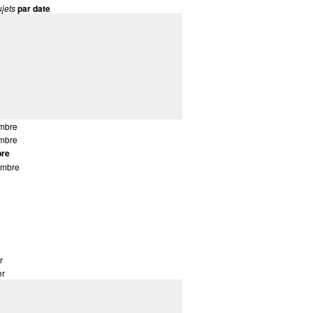
jets
par date
mbre
mbre
bre
embre
r
er