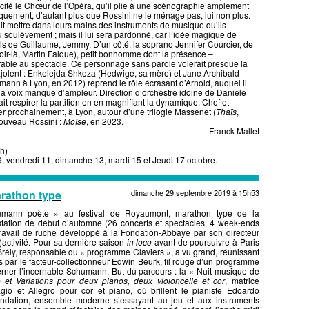
icacité le Chœur de l’Opéra, qu’il plie à une scénographie amplement
iquement, d’autant plus que Rossini ne le ménage pas, lui non plus.
ait mettre dans leurs mains des instruments de musique qu’ils
soulèvement ; mais il lui sera pardonné, car l’idée magique de
ils de Guillaume, Jemmy. D’un côté, la soprano Jennifer Courcier, de
 soir-là, Martin Falque), petit bonhomme dont la présence –
able au spectacle. Ce personnage sans parole volerait presque la
ajolent : Enkelejda Shkoza (Hedwige, sa mère) et Jane Archibald
mann à Lyon, en 2012) reprend le rôle écrasant d’Arnold, auquel il
, la voix manque d’ampleur. Direction d’orchestre idoine de Daniele
ait respirer la partition en en magnifiant la dynamique. Chef et
er prochainement, à Lyon, autour d’une trilogie Massenet (
Thaïs
,
 nouveau Rossini :
Moïse
, en 2023.
Franck Mallet
th)
9, vendredi 11, dimanche 13, mardi 15 et Jeudi 17 octobre.
rathon type
dimanche 29 septembre 2019 à 15h53
mann poète » au festival de Royaumont, marathon type de la
tation de début d’automne (26 concerts et spectacles, 4 week-ends
ravail de ruche développé à la Fondation-Abbaye par son directeur
activité. Pour sa dernière saison
in loco
avant de poursuivre à Paris
Brély, responsable du « programme Claviers », a vu grand, réunissant
 par le facteur-collectionneur Edwin Beurk, fil rouge d’un programme
cerner l’incernable Schumann. But du parcours : la « Nuit musique de
 et Variations pour deux pianos, deux violoncelle et cor
, matrice
gio et Allegro pour cor et piano, où brillent le pianiste
Edoardo
ondation, ensemble moderne s’essayant au jeu et aux instruments