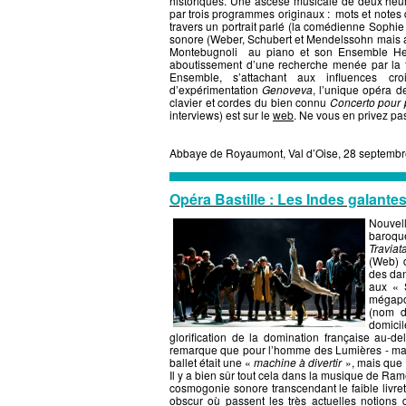
historiques. Une ascèse musicale de deux heur
par trois programmes originaux : mots et notes 
travers un portrait parlé (la comédienne Sophie
sonore (Weber, Schubert et Mendelssohn mais
Montebugnoli au piano et son Ensemble Hex
aboutissement d’une recherche menée par la 
Ensemble, s’attachant aux influences c
d’expérimentation
Genoveva
, l’unique opéra d
clavier et cordes du bien connu
Concerto pour 
interviews) est sur le
web
. Ne vous en privez pa
Abbaye de Royaumont, Val d’Oise, 28 septembr
Opéra Bastille : Les Indes galante
Nouvel
baroqu
Traviat
(Web) d
des dan
aux « 
mégapol
(nom d
domici
glorification de la domination française au-d
remarque que pour l’homme des Lumières - maît
ballet était une «
machine à divertir
», mais que
Il y a bien sûr tout cela dans la musique de Ra
cosmogonie sonore transcendant le faible livret
obscur où passent les très actuelles notions d