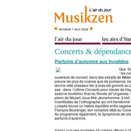
Vendredi 7 août 2026
Concerts & dépendanc
Parfums d’automne aux Invalides
Que Sai
: les c
ouverture de concert, dans des extraits de
Water
preuve de plus de nuance que de puissance, ce
dont le côté chasseur fier à bras est gommé au
pas : dans l’ultime
Concerto pour clavier
de Hayd
avant le tourbillon final du Rondo all’Ungarese
piano
de Mozart, sous-titré
Jeunehomme
, à tort
incertitudes de l’orthographe qui ont transform
Luisada trouve un habile équilibre entre sagesse 
François Boulanger, son complice déjà au Conse
Au programme également, la
Symphonie de ch
parfums d’automne.
Saint-Louis des Invalides 15 octobre (Photo © 