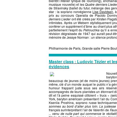
bientôt l’Atelier lyrique de Tourcoing), enchaîna
musique nouvelle) et les
Quatre derniers Liede
de Stravinsky (ballet du futur, mélange des gen
star : la soprano norvégienne
Lise Davidsen
, 
prix au concours Operalia de Placido Domi
derniers Lieder
ont été créés par Kirsten Flagst
intimistes. Après un Webern stylistiquement pru
conférer un supplément d’âme au chant plus athl
partiellement l'esprit du
Petrouchka
qu’il a enre
révision dégraissée de 1947 qui aurait peut-êtr
mémoire de Jessye Norman : un silence profond,
Philharmonie de Paris, Grande salle Pierre Bou
Master class : Ludovic Tézier et l
évidences
Nouvell
baryto
beaucoup de jeunes (et de moins jeunes) prenne
même, clé d’un monde auquel le public n’a gé
humour frappant juste sous ses airs réservé
accompagnés de leurs pianistes un étonnant di
dit et l’à peine esquissé côtoient « trucs » (s
York, baryton américain présentant l’air du Co
Kseniia Proshina, soprano russe techniquem
sommes au bord d’aller plus loin. La justesse 
français surinterprétant l’air de Valentin de
Faus
... venu de nulle part qui commence le récitati