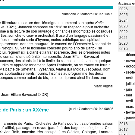
Anciens su
2026
dimanche 20 octobre 2019 à 14h09
2025
2024
e littérature russe, ce dont témoigne notamment son opéra
Katia
2023
ova
(1921), Janacek compose en 1918 sa rhapsodie pour orchestre
iasmé à la lecture de son ouvrage glorifiant les indomptables cosaques
2022
parties, son chef-d’œuvre orchestral. Il use d’un langage passionné et
2021
théose terminale sorte d’hymne, moins patriotique que spirituel,
2020
rop rarement donnée inaugurait le concert de l’Orchestre National de
Netopil. Suivait le troisième concerto pour piano de Bartok, sa
2019
ui, règnent ici la clarté et la transparence, dès les premières notes
-
déce
ioso central, d’une sérénité intemporelle. Jean-Efflam Bavouzet
-
nove
nuances, des pianissimi à la limite du silence, en mimant en quelque
uditoire apprécie fortement. Après l’entracte, on se trouve en terrain
-
octo
le Ma patrie de Smetana :
Vysehrad
,
Vltava
(La Moldau) et
Sarka
, dont
-
sept
 des applaudissements nourris. Inscrites au programme, les deux
perçues comme autant de bis, le concert prend ainsi fin dans une
-
août
-
juillet
Marc Vignal
-
juin
 : Jean-Efflam Bavouzet © DR)
-
mai
-
avril
-
mars
re de Paris : un XXème
jeudi 17 octobre 2019 à 00h08
-
févrie
-
janvi
ilharmonie de Paris, l’Orchestre de Paris poursuit sa première saison
2018
ef attitré, passage en revue (paraît-il) des baguettes éligibles. C’est
2017
Xavier Roth, maestro très occupé (Les Siècles, Cologne, Londres,
2016