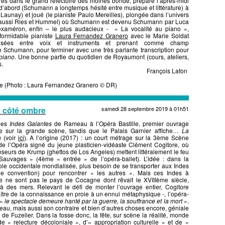
es dans le grand réfectoire des moines bondé, préparé l’après-midi
d’abord (Schumann a longtemps hésité entre musique et littérature) à
 Launay) et joué (le pianiste Paulo Mereilles), plongée dans l’univers
 aussi Ries et Hummel) où Schumann est devenu Schumann par Luca
améron, enfin – le plus audacieux - « La vocalité au piano »,
formidable pianiste
Laura Fernandez Granero
avec le Marie Soldat
roisées entre voix et instruments et prenant comme champ
e Schumann, pour terminer avec une très parlante transcription pour
piano
. Une bonne partie du quotidien de Royaumont (cours, ateliers,
s.
François Lafon
e (Photo : Laura Fernandez Granero © DR)
s côté ombre
samedi 28 septembre 2019 à 01h51
les
Indes Galantes
de Rameau à l’Opéra Bastille, premier ouvrage
e sur la grande scène, tandis que le Palais Garnier affiche…
La
a
(voir
ici
). A l’origine (2017) : un court métrage sur la 3ème Scène
e l’Opéra signé du jeune plasticien-vidéaste Clément Cogitore, où
seurs de Krump (ghettos de Los Angeles) mettent littéralement le feu
Sauvages » (4ème « entrée » de l’opéra-ballet). L’idée : dans la
e occidentale mondialisée, plus besoin de se transporter aux Indes
e convention) pour rencontrer « les autres ». Mais ces Indes à
le ne sont pas le pays de Cocagne dont rêvait le XVIIIème siècle,
elà des mers. Relevant le défi de monter l’ouvrage entier, Cogitore
re de la connaissance en proie à un ennui métaphysique -, l’opéra-
 «
le spectacle demeure hanté par la guerre, la souffrance et la mort
».
meau, mais aussi son contraire et bien d’autres choses encore, géniale
 de Fuzelier. Dans la fosse donc, la fête, sur scène la réalité, monde
e « relecture décoloniale », d’« appropriation culturelle » et de «