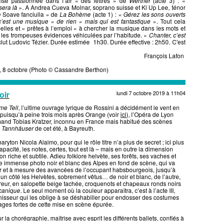
ise passionnée dans l’air « des lettres » de
Werther
(acte 3) : «
sera là
». A Andrea Cueva Molnar, soprano suisse et Ki Up Lee, ténor
 O Soave fanciulla » de
La Bohème
(acte 1) : «
Gérez les sons ouverts
c’est une musique « de rien » mais qui est fantastique
». Tout cela
lles et « prêtes à l’emploi » à chercher la musique dans les mots et
n les trompeuses évidences véhiculées par l’habitude. «
Chanter, c’est
lut Ludovic Tézier. Durée estimée 1h30. Durée effective : 2h50. C'est
François Lafon
e, 8 octobre (Photo © Cassandre Berthon)
oir
lundi 7 octobre 2019 à 11h04
me Tell
, l’ultime ouvrage lyrique de Rossini a décidément le vent en
puisqu’à peine trois mois après Orange (voir
ici
), l’Opéra de Lyon
emand Tobias Kratzer, inconnu en France mais habitué des scènes
e
Tannhäuser
de cet été, à Bayreuth.
aryton Nicola Alaimo, pour qui le rôle titre n’a plus de secret ; ici plus
acité, les notes, certes, tout est là – mais en outre la dimension
n riche et subtile. Adieu folklore helvète, ses forêts, ses vaches et
e immense photo noir et blanc des Alpes en fond de scène, qui va
r et à mesure des avancées de l’occupant habsbourgeois, jusqu’à
’un côté les Helvètes, sobrement vêtus… de noir et blanc, de l’autre,
reur, en salopette beige tachée, croquenots et chapeaux ronds noirs
canique
. Le seul moment où la couleur apparaîtra, c’est à l’acte III,
isseur qui les oblige à se déshabiller pour endosser des costumes
mages fortes de cette mise en scène épurée.
la chorégraphie, maîtrise avec esprit les différents ballets, confiés à