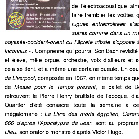
de l’électroacoustique aim
faire trembler les voûtes 
fugues entrecroisées s’
autres comme dans un m
odyssée-occident-orient où l’âpreté tribale s’oppose à
inconnus
». Comprenne qui pourra. Son Bach revisité 
et élève, mêle orgue, orchestre, voix d’ailleurs et s
cela se tient, et a même une certaine gueule. En deux
de Liverpool
, composée en 1967, en même temps que 
de
Messe pour le Temps présent
, le ballet de B
retrouvent le Pierre Henry bruitiste de l’époque, d’
Quartier d’été consacre toute la semaine à ce 
mégalomane :
Le Livre des morts égyptien, Cere
666 d’après l’Apocalypse de Jean
sont au progra
Dieu
, son oratorio monstre d’après Victor Hugo.