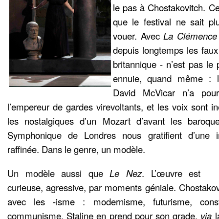
le pas à Chostakovitch. Ce
que le festival ne sait 
vouer. Avec
La Clémence 
depuis longtemps les faux 
britannique - n’est pas le
ennuie, quand même : l’h
David McVicar n’a pour
l’empereur de gardes virevoltants, et les voix sont 
les nostalgiques d’un Mozart d’avant les baroqu
Symphonique de Londres nous gratifient d’une in
raffinée. Dans le genre, un modèle.
Un modèle aussi que
Le Nez
. L’œuvre est
curieuse, agressive, par moments géniale. Chostakovi
avec les -isme : modernisme, futurisme, cons
communisme. Staline en prend pour son grade,
via
l