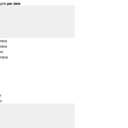
jets
par date
mbre
mbre
re
embre
r
er