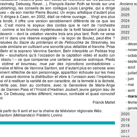
Stravinsky, Debussy, Ravel…), François-Xavier Roth se fonde sur une
Anciens su
ublishing), les conseils de son collègue Louis Langrée, qui a dirigé
2026
iques »
de son mentor Pierre Boulez. Un enjeu artistique d’autant plus
2025
u’il dirigea à Caen, en 2002, était ce même ouvrage… Vingt ans plus
2024
 a fondé, il offre une version sensiblement différente de ce que les
à. C’est moins le soyeux des cordes que le nerf de l’orchestre
2023
: comme si les brumes mystérieuses de la forêt faisaient place à la
2022
evenir – dont la création viendra trois ans plus tard. Roth ne verse
nt ni dans une réserve exagérée – la leçon de Boulez, peut-être ?
2021
éévaluées du
Sacre du printemps
et de
Petrouchka
de Stravinsky, les
-
déce
de similaire en cultivant une sonorité plus détaillée et franche. Prise
-
nove
n Behr et la soprano Vannina Santoni. Behr interprète un Pelléas trop
stre – souhaitons qu’à l’occasion de la captation vidéo et audio (un
-
octob
t résolu ! – ce que compense une certaine aisance scénique. Pieds
-
sept
victime et bourreau, mue par des injonctions contradictoires »
-
août
naïve et féline de Vannina Santoni, est d’autant plus en osmose avec
ûrement réfléchie de son personnage, apparition échouée sur les rives
-
juillet
 assuré domine la distribution et vibre à l’unisson avec l’impérieux
-
juin
if à restituer la variété de son caractère, de la fermeté à la lâcheté,
-
mai
mérite pas, bien au contraire, avec la Geneviève de Marie-Ange
n de Damien Pass et l’Yniold d’Hadrien Joubert, jeune garçon issu de
-
avril
e. Ce Debussy, certes différent, nerveux, contrasté et quasi convulsif
-
mars
evoir.
Franck Mallet
-
févrie
-
janvi
partir du 9 avril et sur la chaine de télévision régionale Wéo.
2020
Santoni (Mélisande)© Frédéric Lovino
2019
2018
2017
2016