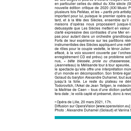
en particulier celles du début du XXe siècle (
nouvelle édition critique de 2020 (XXI Music P
plusieurs fois
Pelléas
, et les
« partis pris artist
important pour lui, puisque le premier opéra q
tard, et à la tête des Siècles, ensemble qu’il
maisons d’opéras nous proposaient jusque-l
debussyste que Les Siècles mettent en valeur 
clarté expressive des contrastes d’une Mer en d
pas pour autant dans un orchestre grandiloque
Forts de leur expérience sur les partitions r
instrumentistes des Siècles appliquent une métho
de rôles pour le couple vedette, le ténor Julie
effacé, à la voix souvent couverte par l’orche
enregistrement CD est prévu) ce problème soi
nus,
« bête blessée, proie ou chasseresse, 
(Jeanneteau) la Mélisande tour à tour apeurée, 
le spectacle qu’elle offre une interprétation m
d’un monde en décomposition. Son timbre égal et
Golaud du baryton Alexandre Duhamel, tout aussi v
jusqu’à la folie. Le reste du plateau ne dé
Todorovitch, l’Arkel de Jean Teitgen, le médeci
la Maîtrise de Caen – tous d’une diction parfait
fera date ; le voilà capté et préservé, donc à r
• Opéra de Lille, 20 mars 2021, 17h.
Diffusion sur OperaVision [www.operavision.eu] à 
Photo : Alexandre Duhamel (Golaud) et Vanina 