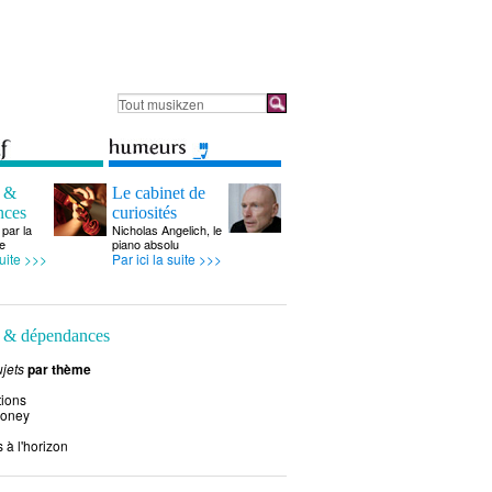
s &
Le cabinet de
nces
curiosités
par la
Nicholas Angelich, le
e
piano absolu
suite >>>
Par ici la suite >>>
 & dépendances
jets
par thème
tions
money
 à l'horizon