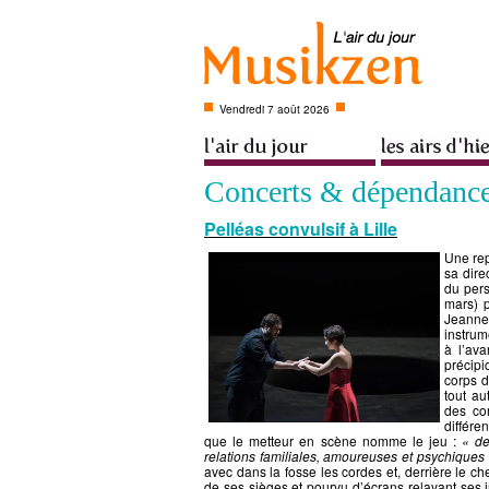
Vendredi 7 août 2026
Concerts & dépendanc
Pelléas convulsif à Lille
Une rep
sa dire
du pers
mars) 
Jeannet
instrum
à l’ava
précipi
corps d
tout a
des cor
différe
que le metteur en scène nomme le jeu :
« des
relations familiales, amoureuses et psychiques
avec dans la fosse les cordes et, derrière le che
de ses sièges et pourvu d’écrans relayant ses i