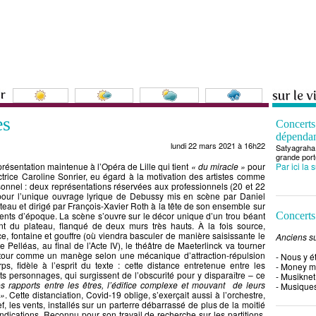
es
Concert
dépenda
lundi 22 mars 2021 à 16h22
Satyagraha 
grande port
résentation maintenue à l’Opéra de Lille qui tient
« du miracle »
pour
Par ici la 
ctrice Caroline Sonrier, eu égard à la motivation des artistes comme
onnel : deux représentations réservées aux professionnels (20 et 22
pour l’unique ouvrage lyrique de Debussy mis en scène par Daniel
eau et dirigé par François-Xavier Roth à la tête de son ensemble sur
ents d’époque. La scène s’ouvre sur le décor unique d’un trou béant
Concerts
nt du plateau, flanqué de deux murs très hauts. À la fois source,
ce, fontaine et gouffre (où viendra basculer de manière saisissante le
Anciens su
e Pelléas, au final de l’Acte IV), le théâtre de Maeterlinck va tourner
utour comme un manège selon une mécanique d’attraction-répulsion
- Nous y é
ps, fidèle à l’esprit du texte : cette distance entretenue entre les
- Money 
nts personnages, qui surgissent de l’obscurité pour y disparaître – ce
- Musiknet
 rapports entre les êtres, l’édifice complexe et mouvant de leurs
- Musiques
 »
. Cette distanciation, Covid-19 oblige, s’exerçait aussi à l’orchestre,
f, les vents, installés sur un parterre débarrassé de plus de la moitié
ndications. Reconnu pour son travail de recherche sur les partitions,