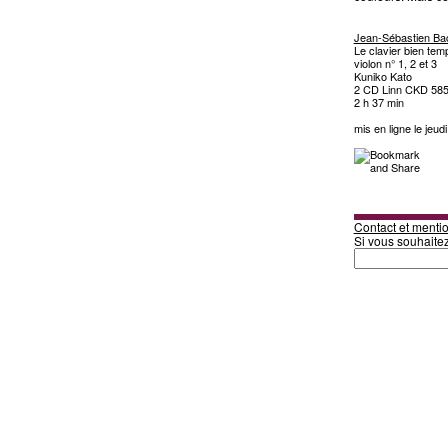
Jean-Sébastien Ba
Le clavier bien temp
violon n° 1, 2 et 3
Kuniko Kato
2 CD Linn CKD 58
2 h 37 min
mis en ligne le jeud
Contact et mentio
Si vous souhaite