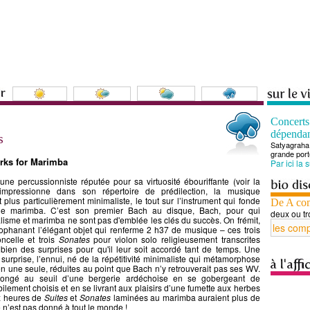
Concert
dépenda
s
Satyagraha 
grande port
rks for Marimba
Par ici la 
une percussionniste réputée pour sa virtuosité ébouriffante (voir la
 impressionne dans son répertoire de prédilection, la musique
plus particulièrement minimaliste, le tout sur l’instrument qui fonde
De A co
 le marimba. C’est son premier Bach au disque, Bach, pour qui
deux ou tr
alisme et marimba ne sont pas d'emblée les clés du succès. On frémit,
phanant l’élégant objet qui renferme 2 h37 de musique – ces trois
ncelle et trois
Sonates
pour violon solo religieusement transcrites
 bien des surprises pour qu'il leur soit accordé tant de temps. Une
e surprise, l’ennui, né de la répétitivité minimaliste qui métamorphose
n une seule, réduites au point que Bach n’y retrouverait pas ses WV.
longé au seuil d’une bergerie ardéchoise en se gobergeant de
ement choisis et en se livrant aux plaisirs d’une fumette aux herbes
x heures de
Suites
et
Sonates
laminées au marimba auraient plus de
 n’est pas donné à tout le monde !