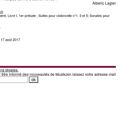
Albéric Lagier
ch
éré, Livre I, 1er prélude ; Suites pour violoncelle n°1, 3 et 5; Sonates pour
5
i 17 août 2017
ns légales.
z être informé des nouveautés de Musikzen laissez votre adresse mail