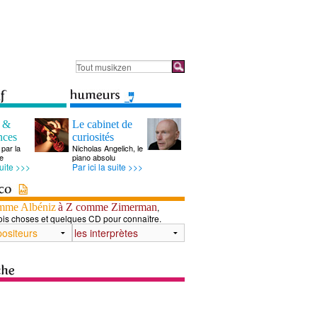
s &
Le cabinet de
nces
curiosités
par la
Nicholas Angelich, le
e
piano absolu
suite >>>
Par ici la suite >>>
mme Albéniz
à Z comme Zimerman
,
ois choses et quelques CD pour connaître.