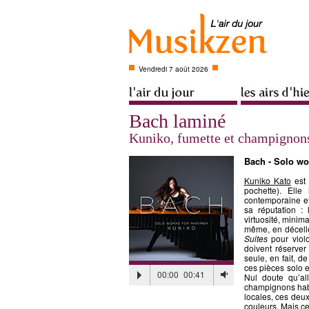
Vendredi 7 août 2026
Bach laminé
Kuniko, fumette et champignon
Bach - Solo wo
Kuniko Kato
est 
pochette). Elle
contemporaine et 
sa réputation :
virtuosité, minim
même, en décello
Suites
pour violo
doivent réserver
seule, en fait, d
ces pièces solo e
00:00
00:41
Nul doute qu’al
champignons habil
locales, ces deu
couleurs. Mais ce