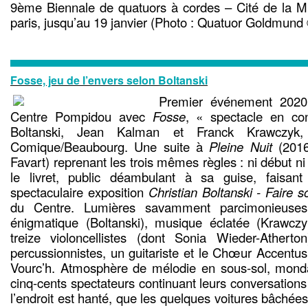
9ème Biennale de quatuors à cordes – Cité de la M
paris, jusqu’au 19 janvier (Photo : Quatuor Goldmun
Fosse, jeu de l’envers selon Boltanski
Premier événement 2020 
Centre Pompidou avec
Fosse
, « spectacle en con
Boltanski, Jean Kalman et Franck Krawczyk, 
Comique/Beaubourg. Une suite à
Pleine Nuit
(2016 
Favart) reprenant les trois mêmes règles : ni début ni
le livret, public déambulant à sa guise, faisan
spectaculaire exposition
Christian Boltanski - Faire 
du Centre. Lumières savamment parcimonieuses (
énigmatique (Boltanski), musique éclatée (Krawczy
treize violoncellistes (dont Sonia Wieder-Atherton
percussionnistes, un guitariste et le Chœur Accentu
Vourc’h. Atmosphère de mélodie en sous-sol, mond
cinq-cents spectateurs continuant leurs conversation
l’endroit est hanté, que les quelques voitures bâchée