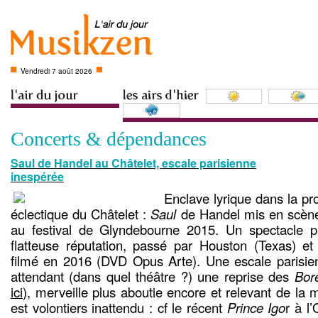
Vendredi 7 août 2026
Concerts & dépendances
Saul de Handel au Châtelet, escale parisienne
inespérée
Enclave lyrique dans la p
éclectique du Châtelet :
Saul
de Handel mis en scène 
au festival de Glyndebourne 2015. Un spectacle 
flatteuse réputation, passé par Houston (Texas) et 
filmé en 2016 (DVD Opus Arte). Une escale parisie
attendant (dans quel théâtre ?) une reprise des
Bor
ici
), merveille plus aboutie encore et relevant de la
est volontiers inattendu : cf le récent
Prince Igo
r à l