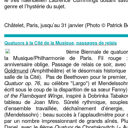
genre et l’hystérie du sujet.
Châtelet, Paris, jusqu’au 31 janvier (Photo © Patrick B
Quatuors à la Cité de la Musique, passages de relais
9ème Biennale de quatuors
la Musique/Philharmonie de Paris. Fil rouge
anniversaire oblige. Passage de relais ce soir, avec
Goldmund
(Amphithéâtre) et le désormais historique
salle de la Cité). Pas de Beethoven pour le premier,
Quatuor op. 76
, au célèbre "Largo") et Mendelssoh
écrit sous le coup de la disparition de sa sœur Fanny) 
of the Flamboyant Wings
, inspiré à Dobrinka Tabako
tableau de Joan Miro. Sûreté rythmique, souplesse
d’ensemble travaillée, déchaînement d’énergie, 
(Mendelssohn) : beau succès à l’applaudimètre pour 
par un nombre impressionnant de grands aînés. Pl
Danel, avec le
8ème Quatuor
de Chostakovitch (« Au