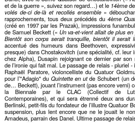
et de la guerre », suivez son regard…) et le
14ème
de
volés de-ci de-là et recollés ensemble
» débouchant
rapprochements, tous deux précédés du
4ème Quat
(créé en 1997 par les Prazak), impressions funambu
de Samuel Beckett («
Un va-et-vient allait de plus en p
Bientôt son corps serait tranquille, bientôt il serait l
accentué des humeurs dans Beethoven, expressivi
presque) dans Chostakovitch (une spécialité, cf. leur 
chez Alpha), Dusapin rejoignant ce dernier par son
de l’ironie qui fait mal. Le passage de relais - pluriel - 
Raphaël Paratore, violoncelliste du Quatuor Goldmu
pour l’"Adagio" du
Quintette en ut
de Schubert (un de
de… Beckett), jouant l’instrument (pas encore verni) c
la Biennale par le CLAC (Collectif de Luthe
Contemporaines), et qui sera étrenné deux ans dura
Berlinski, petit-fils du fondateur de l’illustre Quatuor
suspension, plus lent encore que ne le jouait le non
Amadeus, parrain des Danel. Ultime passage de relai