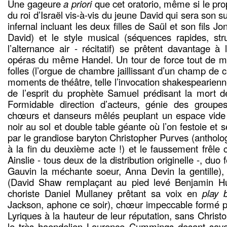
Une gageure
a priori
que cet oratorio, même si le pro
du roi d’Israël vis-à-vis du jeune David qui sera son su
infernal incluant les deux filles de Saül et son fils 
David) et le style musical (séquences rapides, str
l’alternance air - récitatif) se prêtent davantage 
opéras du même Handel. Un tour de force tout de 
folles (l’orgue de chambre jaillissant d’un champ de 
moments de théâtre, telle l’invocation shakespearien
de l’esprit du prophète Samuel prédisant la mort d
Formidable direction d’acteurs, génie des group
chœurs et danseurs mêlés peuplant un espace vid
noir au sol et double table géante où l’on festoie et 
par le grandiose baryton Christopher Purves (anthol
à la fin du deuxième acte !) et le faussement frêle 
Ainslie - tous deux de la distribution originelle -, duo
Gauvin la méchante soeur, Anna Devin la gentille)
(David Shaw remplaçant au pied levé Benjamin Hu
choriste Daniel Mullaney prêtant sa voix en
play 
Jackson, aphone ce soir), chœur impeccable formé po
Lyriques à la hauteur de leur réputation, sans Chris
le très haendelien Laurence Cummings dosant sav