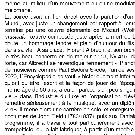
même au milieu d’un mouvement ou d’une modulati
mélomane.
La soirée avait un lien direct avec la parution d’
Mundi, avec juste un changement par rapport à l’en
termine par une œuvre étonnante de Mozart (Wol
musicale
, œuvre composée juste après la mort de L
doute un hommage tendre et plein d’humour du fils 
dans sa vie. A sa place, Florent Albrecht et son orche
le très beau concerto en do majeur n° 13, Kv 415, d
forte, car Albrecht se revendique fermement « Pianofo
de musiciens comme Paul Badura Skoda, l’un de ses 
2020, L’Encyclopédie se veut « historiquement inform
qu’ont pu être l’esprit et la façon de jouer de l’époqu
même âgé de 50 ans, a eu un parcours un peu singuli
vie » dans l’industrie du luxe et l’organisation d’
remettre sérieusement à la musique, avec un dipl
2018. Il mène alors une carrière en solo, et enregist
nocturnes de John Field (1783/1837), puis aux Fantai
programme, il a travaillé tout particulièrement ave
trompettiste, qui a fait fabriquer, à partir d’un modèl