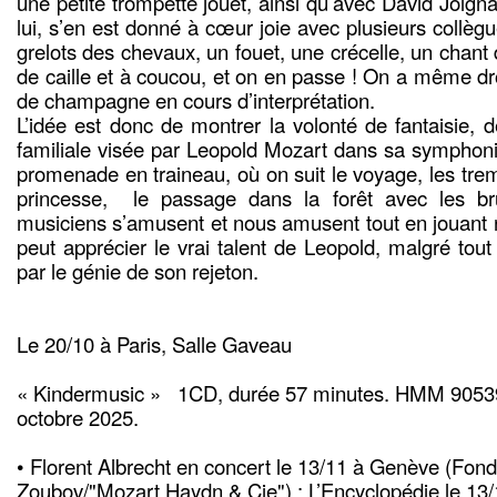
une petite trompette jouet, ainsi qu’avec David Joigna
lui, s’en est donné à cœur joie avec plusieurs collègu
grelots des chevaux, un fouet, une crécelle, un chant
de caille et à coucou, et on en passe ! On a même dr
de champagne en cours d’interprétation.
L’idée est donc de montrer la volonté de fantaisie, d
familiale visée par Leopold Mozart dans sa symphonie
promenade en traineau, où on suit le voyage, les tre
princesse, le passage dans la forêt avec les br
musiciens s’amusent et nous amusent tout en jouant
peut apprécier le vrai talent de Leopold, malgré tout
par le génie de son rejeton.
Le 20/10 à Paris, Salle Gaveau
« Kindermusic » 1CD, durée 57 minutes. HMM 9053
octobre 2025.
• Florent Albrecht en concert le 13/11 à Genève (Fo
Zoubov/"Mozart,Haydn & Cie") : L’Encyclopédie le 13