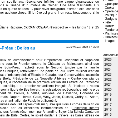
un souffle aux résonances infinies, une vague gigantesque ou
- Opus po
ns à l’image d’un mobile de Calder. Une série fascinante aux
- Opéra
 en quatre soirées : « pour rêver très grand, affirme-t-elle, car dans
- Opéra de
ner quelque chose. Si le rêve est grand, il en reste beaucoup, et si le
- Politique
 n’en reste que très peu ».
- Gadgets
- Télé
- Rareté
 Éliane Radigue,
OCCAM OCEAN
, rétrospective » les lundis 18 et 25
- Tendanc
- Pianistes
- Chaises
- Images
Préau : Belles au
lundi 29 mai 2023 à 12h03
Anciens su
2026
lieux de divertissement pour l’impératrice Joséphine et Napoléon
rte sous le Premier empire, le Château de Malmaison, ainsi que
2025
de Bois-Préau, racheté sous le Second Empire par la famille
2024
es-Enriques, retrouvaient une partie de leur lustre musical d’antan
2023
ux efforts conjoints d’Elisabeth Claude, leur Conservatrice, associée
ie Brély, Présidente de La Nouvelle Athènes – Centre des pianos
2022
ques, à l’occasion de la première édition du Festival de Pentecôte
2021
 l’esthétique du premier romantisme français. Si l’Histoire a retenu
ison la figure de Beethoven, il s’agissait de redécouvrir, et même plus
2020
ment de s’ouvrir, à celles, oubliées, de Devienne, Hortense de
2019
nais, Duport, Hérold, Garat, Wély, Jadin, Dussek, Grétry ou Adam,
2018
 au chant italien de Paisiello et Spontini.
ournée débutait l’après-midi sur quatre quatuors à cordes de la fin du
2017
 siècle par les excellents instrumentistes de l’
Ensemble Infermi
2016
e,
tous formés récemment par Amandine Beyer à la Schola Cantorum
2015
nsis de Bâle. Certes, le soleil dardait à travers les baies vitrées de