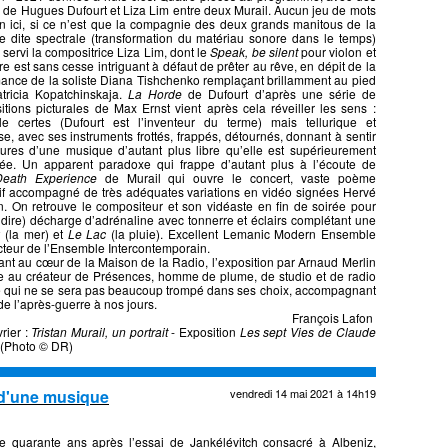
de Hugues Dufourt et Liza Lim entre deux Murail. Aucun jeu de mots
n ici, si ce n’est que la compagnie des deux grands manitous de la
 dite spectrale (transformation du matériau sonore dans le temps)
 servi la compositrice Liza Lim, dont le
Speak, be silent
pour violon et
re est sans cesse intriguant à défaut de prêter au rêve, en dépit de la
ance de la soliste Diana Tishchenko remplaçant brillamment au pied
tricia Kopatchinskaja.
La Horde
de Dufourt d’après une série de
tions picturales de Max Ernst vient après cela réveiller les sens :
ale certes (Dufourt est l’inventeur du terme) mais tellurique et
e, avec ses instruments frottés, frappés, détournés, donnant à sentir
tures d’une musique d’autant plus libre qu’elle est supérieurement
urée. Un apparent paradoxe qui frappe d’autant plus à l’écoute de
eath Experience
de Murail qui ouvre le concert, vaste poème
if accompagné de très adéquates variations en vidéo signées Hervé
n. On retrouve le compositeur et son vidéaste en fin de soirée pour
e dire) décharge d’adrénaline avec tonnerre et éclairs complétant une
x
(la mer) et
Le Lac
(la pluie). Excellent Lemanic Modern Ensemble
ecteur de l’Ensemble Intercontemporain.
nt au cœur de la Maison de la Radio, l’exposition par Arnaud Merlin
 au créateur de Présences, homme de plume, de studio et de radio
ue qui ne se sera pas beaucoup trompé dans ses choix, accompagnant
de l’après-guerre à nos jours.
François Lafon
rier :
Tristan Murail, un portrait
- Exposition
Les sept Vies de Claude
 (Photo © DR)
 d'une musique
vendredi 14 mai 2021 à 14h19
e quarante ans après l’essai de Jankélévitch consacré à Albeniz,