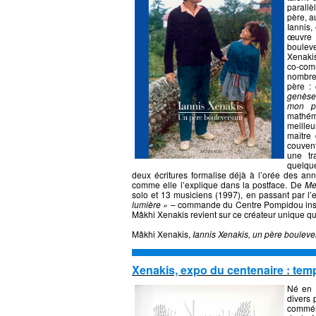
parallè
père, a
Iannis,
œuvre 
bouleve
Xenakis
co-com
nombre
père : 
genèse
mon p
mathéma
meille
maître
couvent
une tr
quelque
deux écritures formalise déjà à l’orée des a
comme elle l’explique dans la postface. De
Me
solo et 13 musiciens (1997), en passant par l’
lumière »
– commande du Centre Pompidou install
Mâkhi Xenakis revient sur ce créateur unique qui
Mâkhi Xenakis,
Iannis Xenakis, un père bouleve
Xenakis, expo du centenaire : tem
Né en 
divers 
commém