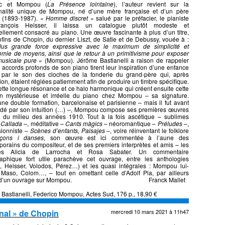
ac et Mompou (
La Présence lointaine
), l’auteur revient sur la
nalité unique de Mompou, né d’une mère française et d’un père
n (1893-1987).
« Homme discret »
salué par le préfacier, le pianiste
rançois Heisser, il laissa un catalogue plutôt modeste et
ellement consacré au piano. Une œuvre fascinante à plus d’un titre,
fins de Chopin, du dernier Liszt, de Satie et de Debussy, vouée à :
lus grande force expressive avec le maximum de simplicité et
mie de moyens, ainsi que le retour à un primitivisme pour exposer
musicale pure »
(Mompou). Jérôme Bastianelli a raison de rappeler
 accords profonds de son piano tirent leur inspiration d’une enfance
 par le son des cloches de la fonderie du grand-père qui, après
tion, étaient réglées patiemment afin de produire un timbre spécifique.
ette longue résonance et ce halo harmonique qui créent ensuite cette
ion mystérieuse et irréelle du piano chez Mompou – sa signature.
ne double formation, barcelonaise et parisienne – mais il fut avant
uidé par son intuition (…) –, Mompou compose ses premières œuvres
ir du milieu des années 1910. Tout à la fois ascétique – sublimes
 Callada
–, méditative –
Cants màgics
– néoromantique –
Préludes
–,
sionniste –
Scènes d’enfants, Paisajes
–, voire réinventant le folklore
çons i danses
, son œuvre est ici commentée à l’aune des
orains du compositeur, et de ses premiers interprètes et amis – les
stes Alicia de Larrocha et Rosa Sabater. Un commentaire
raphique fort utile parachève cet ouvrage, entre les anthologies
, Heisser, Volodos, Pérez…) et les quasi intégrales : Mompou lui-
Maso, Colom…, – tout en omettant celle d’Adolf Pla, par ailleurs
ur d’un ouvrage sur Mompou. Franck Mallet
Bastianelli, Federico Mompou, Actes Sud, 176 p., 18,90 €
rnal » de Chopin
mercredi 10 mars 2021 à 11h47