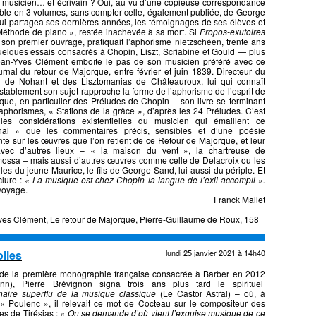
 musicien… et écrivain ? Oui, au vu d’une copieuse correspondance
ble en 3 volumes, sans compter celle, également publiée, de George
i partagea ses dernières années, les témoignages de ses élèves et
éthode de piano », restée inachevée à sa mort. Si
Propos-exutoires
 son premier ouvrage, pratiquait l’aphorisme nietzschéen, trente ans
elques essais consacrés à Chopin, Liszt, Scriabine et Gould — plus
Jean-Yves Clément emboîte le pas de son musicien préféré avec ce
urnal du retour de Majorque, entre février et juin 1839. Directeur du
al de Nohant et des Lisztomanias de Châteauroux, lui qui connaît
stablement son sujet rapproche la forme de l’aphorisme de l’esprit de
que, en particulier des Préludes de Chopin – son livre se terminant
aphorismes, « Stations de la grâce », d’après les 24 Préludes. C’est
les considérations existentielles du musicien qui émaillent ce
nal » que les commentaires précis, sensibles et d’une poésie
nte sur les œuvres que l’on retient de ce Retour de Majorque, et leur
vec d’autres lieux – « la maison du vent », la chartreuse de
ossa – mais aussi d’autres œuvres comme celle de Delacroix ou les
les du jeune Maurice, le fils de George Sand, lui aussi du périple. Et
clure :
« La musique est chez Chopin la langue de l’exil accompli ».
 du voyage.
Franck Mallet
es Clément, Le retour de Majorque, Pierre-Guillaume de Roux, 158
olles
lundi 25 janvier 2021 à 14h40
 de la première monographie française consacrée à Barber en 2012
nn), Pierre Brévignon signa trois ans plus tard le spirituel
naire superflu de la musique classique
(Le Castor Astral) – où, à
 « Poulenc », il relevait ce mot de Cocteau sur le compositeur des
s de Tirésias :
« On se demande d’où vient l’exquise musique de ce