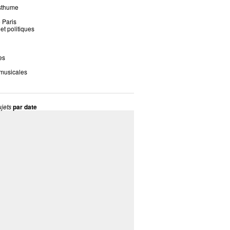
sthume
 Paris
 et politiques
es
 musicales
jets
par date