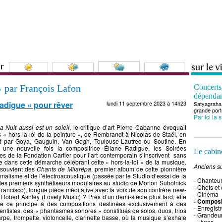
s
par François Lafon
Concert
dépenda
Radigue « pour rêver
lundi 11 septembre 2023 à 14h23
Satyagraha 
grande port
Par ici la 
a Nuit aussi est un soleil
, le critique d’art Pierre Cabanne évoquait
s « hors-la-loi de la peinture », de Rembrandt à Nicolas de Staël, en
t par Goya, Gauguin, Van Gogh, Toulouse-Lautrec ou Soutine. En
nt une nouvelle fois la compositrice Éliane Radigue, les Soirées
Le cabine
 de la Fondation Cartier pour l’art contemporain s’inscrivent sans
e dans cette démarche célébrant cette « hors-la-loi » de la musique.
Anciens su
 souvient des
Chants de Milarépa
, premier album de cette pionnière
malisme et de l’électroacoustique (passée par le Studio d’essai de la
- Chanteu
les premiers synthétiseurs modulaires au studio de Morton Subotnick
- Chefs et
rancisco), longue pièce méditative avec la voix de son confrère new-
- Cinéma
 Robert Ashley (Lovely Music) ? Près d’un demi-siècle plus tard, elle
- Composi
ue ce principe à des compositions destinées exclusivement à des
- Enregist
entistes, des « phantasmes sonores » constitués de solos, duos, trios
- Grandeu
rpe, trompette, violoncelle, clarinette basse, où la musique s’exhale
- Livres