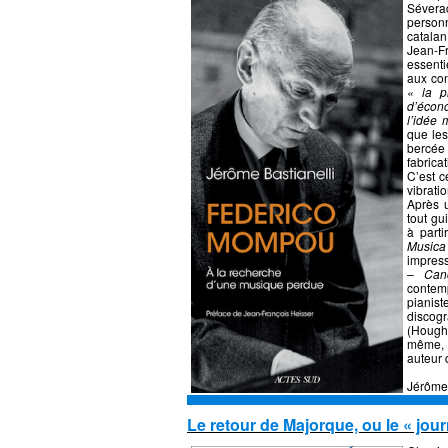
Séver
person
catala
Jean-F
essenti
aux con
« la p
d’écono
l’idée 
que les
bercée
fabrica
C’est c
vibrat
Après u
tout g
à part
Musica
impres
–
Can
contemp
piani
discog
(Hough
même, 
aute
Jérôme 
Le retour de Majorque, ou le « jou