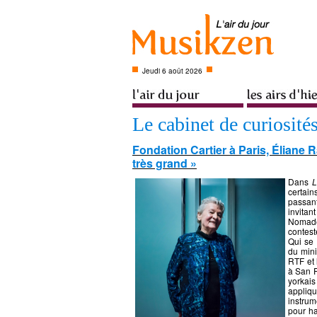
Jeudi 6 août 2026
Le cabinet de curiosité
Fondation Cartier à Paris, Éliane 
très grand »
Dans
L
certain
passan
invita
Nomades
contest
Qui se
du mini
RTF et 
à San F
yorkais
appliq
instrum
pour ha