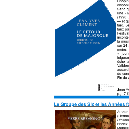
Chopin
disponi
Sand qu
une « M
(1990),
— et qu
tard, 
faux jo
Festiv
inconte
la musi
sur 24 
moins 
« jour
fulgura
écho a
Valldem
aquarel
de con
Fin
Jean Yv
p., 17 €
Le Groupe des Six et les Années f
Auteur
(Herma
Diction
l’index
Mamelle