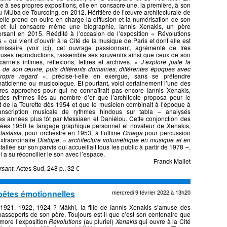
le à ses propres expositions, elle en consacre une, la première, à son
u MUba de Tourcoing, en 2012. Héritière de l’œuvre architecturale de
 elle prend en outre en charge la diffusion et la numérisation de son
et lui consacre même une biographie, Iannis Xenakis, un père
rsant en 2015. Réédité à l’occasion de l’exposition « Révolutions
 » qui vient d’ouvrir à la Cité de la musique de Paris et dont elle est
missaire (voir
ici
), cet ouvrage passionnant, agrémenté de très
uses reproductions, rassemble ses souvenirs ainsi que ceux de son
carnets intimes, réflexions, lettres et archives.
« J’explore juste la
 de son œuvre, puis différents domaines, différentes époques avec
ropre regard »
, précise-t-elle en exergue, sans se prétendre
ticienne ou musicologue. Et pourtant, voici certainement l’une des
ures approches pour qui ne connaîtrait pas encore Iannis Xenakis,
 des rythmes liés au nombre d’or que l’architecte proposa pour le
 de la Tourette dès 1954 et que le musicien combinait à l’époque à
anscription musicale de rythmes hindous sur tabla – analysés
s années plus tôt par Messiaen et Daniélou. Cette conjonction des
nnées 1950 le langage graphique personnel et novateur de Xenakis,
tastasis
, pour orchestre en 1953, à l’ultime
Omega
pour percussion
extraordinaire
Diatope
,
« architecture volumétrique en musique et en
ée sur son parvis qui accueillait tous les public à partir de 1978 –,
 a su réconcilier le son avec l’espace.
Franck Mallet
rsant
, Actes Sud, 248 p., 32 €
pêtes émotionnelles
mercredi 9 février 2022 à 13h20
1921, 1922, 1924 ? Mâkhi, la fille de Iannis Xenakis s’amuse des
passeports de son père. Toujours est-il que c’est son centenaire que
ore l’exposition
Révolutions
(au pluriel)
Xenakis
qui ouvre à la Cité