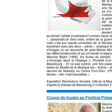
de la M
Manigue
ans, me
ne m’y
Corbusi
la gran
été de
mathéma
et revi
devien
qu’aimait l’artiste envahissent l’univers visuel 
», plaisantait ce Grec exilé, enfant de la guer
mais c’est aux esprits universels de la Renai
travaillant avec ses deux « pères » (explique 
d’images, on se raccroche, tel Jean-Michel Wilm
les effets émotionnels et qui ont fondé la lége
Maurice Béjart (1969), les foules du samedi
s’immerger dans le
Polytope
(« Pluralité d’u
Beaubourg… Et ne pas oublier, une fois passée
salles du Musée de la Musique les « Echos » di
œuvres de Vasarely ou Carlos Cruz-Diez (
Ph
devise « rien n’est impossible ».
Exposition Révolutions Xenakis. Cité de la Musi
d'après le Diatope de Beaubourg © Collection F
Coups de foudre au Festival Prés
Séismes
du fest
Dusapi