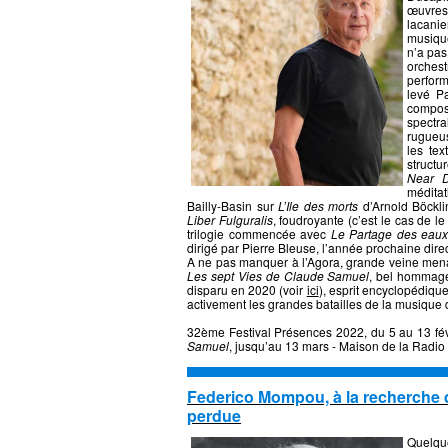
œuvres 
lacanie
musique
n’a pas
orchest
perform
levé Pa
composi
spectr
rugueus
les tex
struct
Near D
méditat
Bailly-Basin sur
L’Ile des morts
d’Arnold Böckli
Liber Fulguralis
, foudroyante (c’est le cas de l
trilogie commencée avec
Le Partage des eau
dirigé par Pierre Bleuse, l’année prochaine dir
A ne pas manquer à l’Agora, grande veine mena
Les sept Vies de Claude Samuel
, bel hommage
disparu en 2020 (voir
ici
), esprit encyclopédiq
activement les grandes batailles de la musique 
32ème Festival Présences 2022, du 5 au 13 fév
Samuel
, jusqu’au 13 mars - Maison de la Radio
Federico Mompou, à la recherche
perdue
Quelqu