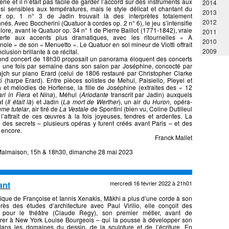
erie et il n’était pas facile de garder l’accord sur des instruments aux
2014
si sensibles aux températures, mais le style délicat et chantant du
2013
r op. 1 n° 3 de Jadin trouvait là des interprètes totalement
2012
nés. Avec Boccherini (Quatuor à cordes op. 2 n° 6), le jeu s’intensifie
olore, avant le Quatuor op. 34 n° 1 de Pierre Baillot (1771-1842), vraie
2011
erte aux accents plus dramatiques, avec les ritournelles « À
2010
nole » de son « Menuetto ». Le Quatuor en sol mineur de Viotti offrait
2009
clusion brillante à ce récital.
ond concert de 18h30 proposait un panorama éloquent des concerts
 une fois par semaine dans son salon par Joséphine, concocté par
jch sur piano Erard (celui de 1806 restauré par Christopher Clarke
 (harpe Erard). Entre pièces solistes de Mehul, Paisiello, Pleyel et
t mélodies de Hortense, la fille de Joséphine (extraites des « 12
ari in Fiera
et
Nina
), Méhul (
Ariodante
transcrit par Jadin) auxquels
t (
Il était là
) et Jadin (
La mort de Werther
), un air du
Huron
, opéra-
me tutelar
, air tiré de
La Vestale
de Spontini (bien vu, Coline Dutilleul
t l’attrait de ces œuvres à la fois joyeuses, tendres et ardentes. La
des secrets – plusieurs opéras y furent créés avant Paris – et des
ment encore.
Franck Mallet
Malmaison, 15h & 18h30, dimanche 28 mai 2023
ant
mercredi 16 février 2022 à 21h01
nique de Françoise et Iannis Xenakis, Mâkhi a plus d’une corde à son
rès des études d’architecture avec Paul Virilio, elle conçoit des
 pour le théâtre (Claude Regy), son premier métier, avant de
trer à New York Louise Bourgeois – qui la pousse à développer son
dans les domaines du dessin, de la sculpture et de l’écriture. En