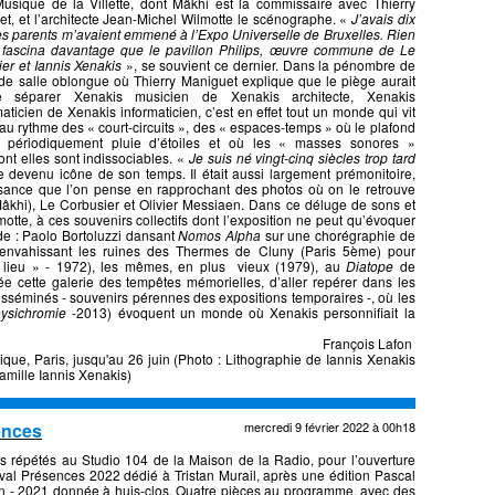
usique de la Villette, dont Mâkhi est la commissaire avec Thierry
t, et l’architecte Jean-Michel Wilmotte le scénographe. «
J’avais dix
s parents m’avaient emmené à l’Expo Universelle de Bruxelles. Rien
 fascina davantage que le pavillon Philips, œuvre commune de Le
er et Iannis Xenakis
», se souvient ce dernier. Dans la pénombre de
de salle oblongue où Thierry Maniguet explique que le piège aurait
 séparer Xenakis musicien de Xenakis architecte, Xenakis
ticien de Xenakis informaticien, c’est en effet tout un monde qui vit
t au rythme des « court-circuits », des « espaces-temps » où le plafond
t périodiquement pluie d’étoiles et où les « masses sonores »
dont elles sont indissociables. «
Je suis né vingt-cinq siècles trop tard
re devenu icône de son temps. Il était aussi largement prémonitoire,
ssance que l’on pense en rapprochant des photos où on le retrouve
Mâkhi), Le Corbusier et Olivier Messiaen. Dans ce déluge de sons et
otte, à ces souvenirs collectifs dont l’exposition ne peut qu’évoquer
nde : Paolo Bortoluzzi dansant
Nomos Alpha
sur une chorégraphie de
 envahissant les ruines des Thermes de Cluny (Paris 5ème) pour
n lieu » - 1972), les mêmes, en plus vieux (1979), au
Diatope
de
 cette galerie des tempêtes mémorielles, d’aller repérer dans les
sséminés - souvenirs pérennes des expositions temporaires -, où les
ysichromie
-2013) évoquent un monde où Xenakis personnifiait la
François Lafon
que, Paris, jusqu'au 26 juin (Photo : Lithographie de Iannis Xenakis
amille Iannis Xenakis)
ences
mercredi 9 février 2022 à 00h18
 répétés au Studio 104 de la Maison de la Radio, pour l’ouverture
ival Présences 2022 dédié à Tristan Murail, après une édition Pascal
n - 2021 donnée à huis-clos. Quatre pièces au programme, avec des