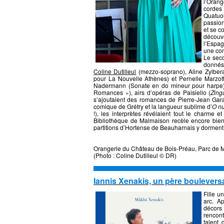
l’Orang
cordes 
Quatuo
passion
et se c
découv
l’Espag
une con
Le sec
donnés
Coline Dutilleul
(mezzo-soprano), Aline Zylbera
pour La Nouvelle Athènes) et Pernelle Marzotti
Nadermann (Sonate en do mineur pour harpe) e
Romances »), airs d’opéras de Paisiello (
Zing
s’ajoutaient des romances de Pierre-Jean Gara
comique de Grétry et la langueur sublime d’
O nu
!), les interprètes révélaient tout le charme e
Bibliothèque de Malmaison recèle encore bien 
partitions d’Hortense de Beauharnais y dor
Orangerie du Château de Bois-Préau, Parc de 
(Photo : Coline Dutilleul © DR)
Iannis Xenakis, un père boulevers
Fille u
arc. Ap
décors
rencon
talent 