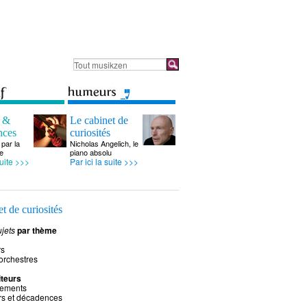
s &
Le cabinet de
nces
curiosités
par la
Nicholas Angelich, le
e
piano absolu
suite >>>
Par ici la suite >>>
t de curiosités
jets
par thème
rs
 orchestres
teurs
rements
rs et décadences