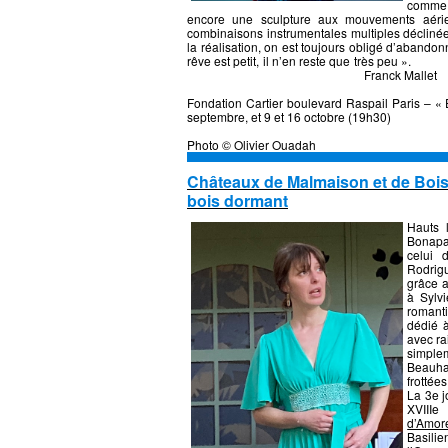
comme 
encore une sculpture aux mouvements aérie
combinaisons instrumentales multiples déclinées
la réalisation, on est toujours obligé d’abandon
rêve est petit, il
Franck Mallet
Fondation Cartier boulevard Raspail Paris – «
septembre, et 9 et 16 octobre (19h30)
Photo © Olivier Ouadah
Châteaux de Malmaison et de Bois-
bois dormant
Hauts 
Bonapa
celui 
Rodrigu
grâce a
à Sylv
romanti
dédié à
avec ra
simple
Beauhar
frottées
La 3e j
XVIIIe
d’Amor
Basilie