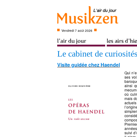
Vendredi 7 août 2026
Le cabinet de curiosité
Visite guidée chez Haendel
Qui n’e
ses voi
baroqu
ainsi q
mecum i
où cul
mais d
actuel
l’origi
simple
considé
compos
Premie
années
suivi d
il alor