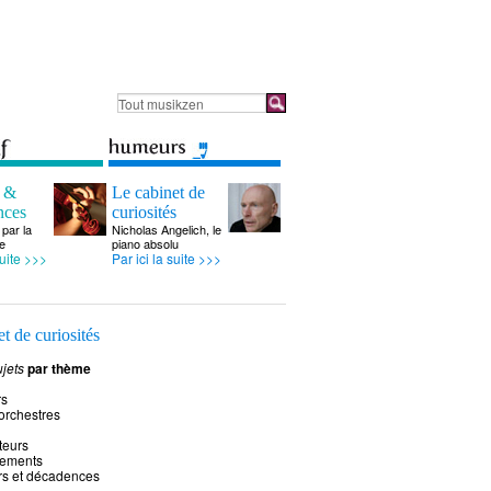
s &
Le cabinet de
nces
curiosités
par la
Nicholas Angelich, le
e
piano absolu
suite >>>
Par ici la suite >>>
t de curiosités
jets
par thème
rs
 orchestres
teurs
rements
rs et décadences