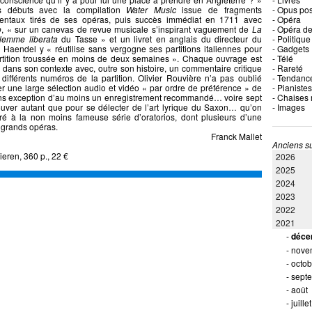
s débuts avec la compilation
Water Music
issue de fragments
- Opus po
mentaux tirés de ses opéras, puis succès immédiat en 1711 avec
- Opéra
o
, « sur un canevas de revue musicale s’inspirant vaguement de
La
- Opéra de
lemme liberata
du Tasse » et un livret en anglais du directeur du
- Politique
. Haendel y « réutilise sans vergogne ses partitions italiennes pour
- Gadgets
rtition troussée en moins de deux semaines ». Chaque ouvrage est
- Télé
 dans son contexte avec, outre son histoire, un commentaire critique
- Rareté
 différents numéros de la partition. Olivier Rouvière n’a pas oublié
- Tendanc
er une large sélection audio et vidéo « par ordre de préférence » de
- Pianistes
ans exception d’au moins un enregistrement recommandé… voire sept
- Chaises
ouver autant que pour se délecter de l’art lyrique du Saxon… qu’on
- Images
é à la non moins fameuse série d’oratorios, dont plusieurs d’une
es plus grands opéras.
Franck Mallet
Anciens su
eren, 360 p., 22 €
2026
2025
2024
2023
2022
2021
-
déce
-
nove
-
octob
-
sept
-
août
-
juillet