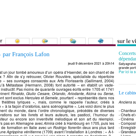
s
par François Lafon
Concert
dépenda
jeudi 9 décembre 2021 à 20h14
Satyagraha 
grande port
Par ici la 
st un jour tombé amoureux d’un opéra d’Haendel, de son chant et de
x ? Afin de s’y retrouver, Olivier Rouvière, spécialiste du répertoire
e – ses ouvrages consacrés aux Arts Florissants (Gallimard, 2004)
u’à Métastase (Hermann, 2008) font autorité – en établit un vade-
nstructif. Pas moins de quarante ouvrages écrits entre 1705 et 1741
Le cabine
minent
Rinaldo, Giulio Cesare, Orlando, Ariodante, Alcina
ou
Serse
,
ont sont exclus
Hercules
et
Semele
, pourtant « représentés dans nos
s théâtres lyriques », mais, comme le rappelle l’auteur, créés à
Anciens su
ne « à la façon d’oratorios, sans scénographie ». Les voici donc le plus
ment du monde, dans l’ordre chronologique, précédés de diverses
- Chanteu
rations sur les livrets et leurs auteurs, les pasticci, l’humour du
- Chefs et
iteur ou encore son inventivité mélodique et son art du réemploi.
- Cinéma
rs pas en Allemagne avec
Almira
créé à Hambourg en 1705, puis les
- Composi
 de formation en Italie avec un
Rodrigo
florentin deux ans plus tard
- Enregist
’une
Agrippina
vénitienne (1709) avant l’installation à Londres : « A-t-
- Grandeu
s conscience qu’il y a pour lui une place à prendre en Angleterre ? »
- Livres