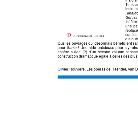
Timide
instru
Rinald
Gerusa
théâtre
une pa
replacé
sur les
d’ajout
tous les ouvrages qui désormais bénéficient s
pour
Serse
! Une aide précieuse pour s’y retr
espère suivie (?) d’un second volume consacr
construction dramatique égale à celles d
Olivier Rouvière, Les opéras de Haendel, Van Di