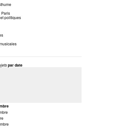
sthume
 Paris
 et politiques
es
 musicales
jets
par date
mbre
mbre
re
embre