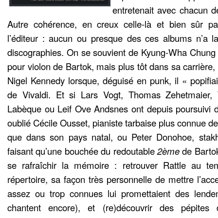
entretenait avec chacun de
Autre cohérence, en creux celle-là et bien sûr p
l’éditeur : aucun ou presque des ces albums n’a la
discographies. On se souvient de Kyung-Wha Chung
pour violon de Bartok, mais plus tôt dans sa carrière,
Nigel Kennedy lorsque, déguisé en punk, il « popifia
de Vivaldi. Et si Lars Vogt, Thomas Zehetmaier,
Labèque ou Leif Ove Andsnes ont depuis poursuivi de
oublié Cécile Ousset, pianiste tarbaise plus connue de
que dans son pays natal, ou Peter Donohoe, stakh
faisant qu’une bouchée du redoutable
2ème
de Bartok
se rafraîchir la mémoire : retrouver Rattle au t
répertoire, sa façon très personnelle de mettre l’ac
assez ou trop connues lui promettaient des lendem
chantent encore), et (re)découvrir des pépites d