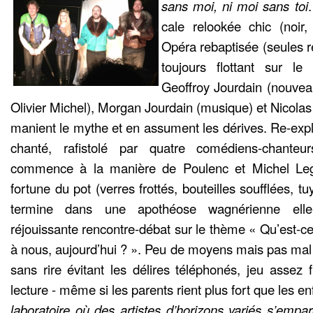
sans moi, ni moi sans toi
cale relookée chic (noir
Opéra rebaptisée (seules re
toujours flottant sur le 
Geoffroy Jourdain (nouvea
Olivier Michel), Morgan Jourdain (musique) et Nicolas
manient le mythe et en assument les dérives. Re-explic
chanté, rafistolé par quatre comédiens-chanteurs-
commence à la manière de Poulenc et Michel Legr
fortune du pot (verres frottés, bouteilles soufflées, t
termine dans une apothéose wagnérienne elle
réjouissante rencontre-débat sur le thème « Qu’est-c
à nous, aujourd’hui ? ». Peu de moyens mais pas mal 
sans rire évitant les délires téléphonés, jeu assez 
lecture - même si les parents rient plus fort que les e
laboratoire où des artistes d’horizons variés s’empar