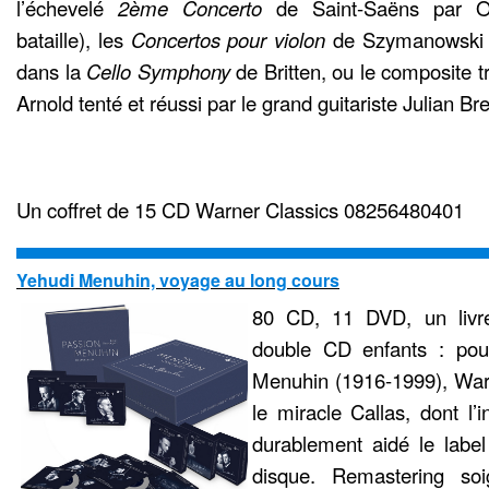
l’échevelé
2ème Concerto
de Saint-Saëns par O
bataille), les
Concertos pour violon
de Szymanowski 
dans la
Cello Symphony
de Britten, ou le composite t
Arnold tenté et réussi par le grand guitariste Julian B
Un coffret de 15 CD Warner Classics 08256480401
Yehudi Menuhin, voyage au long cours
80 CD, 11 DVD, un livre
double CD enfants : pou
Menuhin (1916-1999), Warn
le miracle Callas, dont l’
durablement aidé le label 
disque. Remastering so