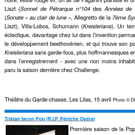
Liszt (
Sonnet de Pétrarque n°104
des
Années de 
(
Sonate « au clair de lune »,
Allegretto de la
7ème Sy
Liszt), Villa-Lobos, Schumann (
Kreisleriana
). Un tem
éclectique, davantage chez lui dans l’invention perm
le développement beethovénien, et qui trouve son poi
Kreisleriana
sans garde-fous, plus hoffmannesques enc
dans l’enregistrement - avec une non moins inhabi
paru la saison dernière chez Challenge.
Théâtre du Garde-chasse, Les Lilas, 15 avril
Photo © D
Tristan façon Pop (R.I.P. Péniche Opéra)
Première saison de la Po