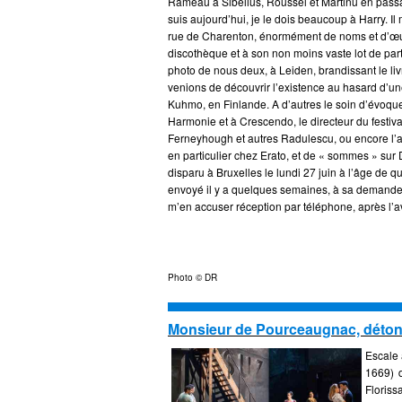
Rameau à Sibelius, Roussel et Martinu en passa
suis aujourd’hui, je le dois beaucoup à Harry. Il
rue de Charenton, énormément de noms et d’œuv
discothèque et à son non moins vaste lot de part
photo de nous deux, à Leiden, brandissant le li
venions de découvrir l’existence au hasard d’un
Kuhmo, en Finlande. A d’autres le soin d’évoquer
Harmonie et à Crescendo, le directeur du festiva
Ferneyhough et autres Radulescu, ou encore l’a
en particulier chez Erato, et de « sommes » su
disparu à Bruxelles le lundi 27 juin à l’âge de qu
envoyé il y a quelques semaines, à sa demande p
m’en accuser réception par téléphone, après l’avo
Photo © DR
Monsieur de Pourceaugnac, déton
Escale
1669) 
Floris