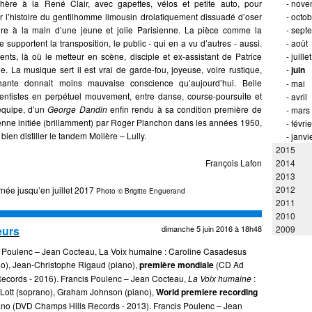
hère à la René Clair, avec gapettes, vélos et petite auto, pour
-
nove
r l’histoire du gentilhomme limousin drolatiquement dissuadé d’oser
-
octob
dre à la main d’une jeune et jolie Parisienne. La pièce comme la
-
sept
 supportent la transposition, le public - qui en a vu d’autres - aussi.
-
août
nts, là où le metteur en scène, disciple et ex-assistant de Patrice
-
juillet
e. La musique sert il est vrai de garde-fou, joyeuse, voire rustique,
-
juin
chante donnait moins mauvaise conscience qu’aujourd’hui. Belle
-
mai
entistes en perpétuel mouvement, entre danse, course-poursuite et
-
avril
équipe, d’un
George Dandin
enfin rendu à sa condition première de
-
mars
ienne initiée (brillamment) par Roger Planchon dans les années 1950,
-
févrie
bien distiller le tandem Molière – Lully.
-
janvi
2015
François Lafon
2014
2013
2012
urnée jusqu’en juillet 2017
Photo © Brigitte Enguerand
2011
2010
eurs
dimanche 5 juin 2016 à 18h48
2009
 Poulenc – Jean Cocteau, La Voix humaine : Caroline Casadesus
o), Jean-Christophe Rigaud (piano),
première mondiale
(CD Ad
ecords - 2016). Francis Poulenc – Jean Cocteau,
La Voix humaine
:
y Lott (soprano), Graham Johnson (piano),
World premiere recording
ano (DVD Champs Hills Records - 2013). Francis Poulenc – Jean