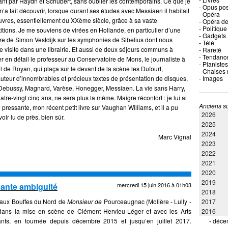
nt par Haydn et Schubert, sans oublier les contemporains. Ce que je
- Opus po
 m’a fait découvrir, lorsque durant ses études avec Messiaen il habitait
- Opéra
res, essentiellement du XXème siècle, grâce à sa vaste
- Opéra de
- Politique
itions. Je me souviens de virées en Hollande, en particulier d’une
- Gadgets
vre de Simon Vestdijk sur les symphonies de Sibelius dont nous
- Télé
e visite dans une librairie. Et aussi de deux séjours communs à
- Rareté
- Tendanc
 en détail le professeur au Conservatoire de Mons, le journaliste à
- Pianistes
l de Royan, qui plaça sur le devant de la scène les Dufourt,
- Chaises
uteur d’innombrables et précieux textes de présentation de disques,
- Images
r Debussy, Magnard, Varèse, Honegger, Messiaen. La vie sans Harry,
atre-vingt cinq ans, ne sera plus la même. Maigre réconfort : je lui ai
Anciens su
ressante, mon récent petit livre sur Vaughan Williams, et il a pu
2026
ir lu de près, bien sûr.
2025
2024
Marc Vignal
2023
2022
2021
2020
2019
ante ambiguité
mercredi 15 juin 2016 à 01h03
2018
 aux Bouffes du Nord de
Monsieur de
Pourceaugnac (Molière - Lully -
2017
dans la mise en scène de Clément Hervieu-Léger et avec les Arts
2016
sants, en tournée depuis décembre 2015 et jusqu’en juillet 2017.
-
déce