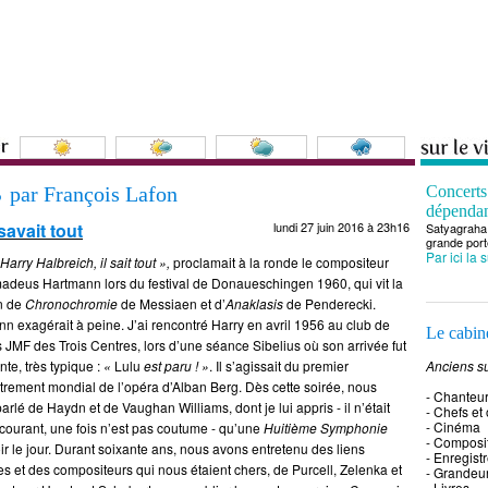
s
par François Lafon
Concert
dépenda
savait tout
lundi 27 juin 2016 à 23h16
Satyagraha 
grande port
Par ici la 
Harry Halbreich, il sait tout »,
proclamait à la ronde le compositeur
adeus Hartmann lors du festival de Donaueschingen 1960, qui vit la
n de
Chronochromie
de Messiaen et d’
Anaklasis
de Penderecki.
n exagérait à peine. J’ai rencontré Harry en avril 1956 au club de
Le cabine
 JMF des Trois Centres, lors d’une séance Sibelius où son arrivée fut
nte, très typique :
«
Lulu
est paru ! »
. Il s’agissait du premier
Anciens su
trement mondial de l’opéra d’Alban Berg. Dès cette soirée, nous
- Chanteu
arlé de Haydn et de Vaughan Williams, dont je lui appris - il n’était
- Chefs et
- Cinéma
courant, une fois n’est pas coutume - qu’une
Huitième Symphonie
- Composi
voir le jour. Durant soixante ans, nous avons entretenu des liens
- Enregist
ques et des compositeurs qui nous étaient chers, de Purcell, Zelenka et
- Grandeu
- Livres