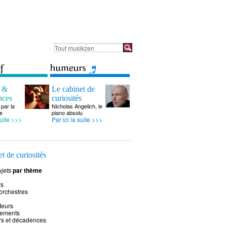
s &
Le cabinet de
nces
curiosités
par la
Nicholas Angelich, le
e
piano absolu
suite >>>
Par ici la suite >>>
t de curiosités
jets
par thème
rs
 orchestres
teurs
rements
rs et décadences