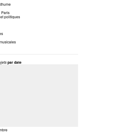
sthume
 Paris
 et politiques
es
 musicales
jets
par date
mbre