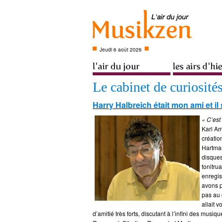
Jeudi 6 août 2026
Le cabinet de curiosité
Harry Halbreich était mon ami et il 
« C’est 
Karl Am
créatio
Hartman
disques
tonitrua
enregis
avons p
pas au 
allait 
d’amitié très forts, discutant à l’infini des musi