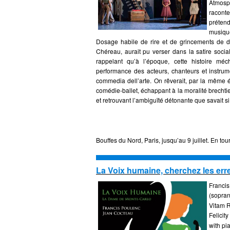
Atmosp
raconte
préten
musique
Dosage habile de rire et de grincements de de
Chéreau, aurait pu verser dans la satire social
rappelant qu’à l’époque, cette histoire mé
performance des acteurs, chanteurs et instrum
commedia dell’arte. On rêverait, par la même 
comédie-ballet, échappant à la moralité brecht
et retrouvant l’ambiguïté détonante que savait si 
Bouffes du Nord, Paris, jusqu’au 9 juillet. En to
La Voix humaine, cherchez les err
Francis
(sopran
Vitam R
Felicit
with pi