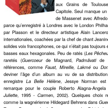
aux Grains de Toulouse
Capitole. Seul manque un 
de Massenet avec Alfredo 
parce qu’enregistré à Londres avec le London Philha
par Plasson et le directeur artistique Alain Lance
internationales, coachées par la chef de chant Jeani
solides voix francophones, ce qui n’était pas toujours
basses eaux hexagonales. Peu de ratés (
Les Pêcheu
raretés (
Guercoeur
de Magnard,
Padmâvati
de 
références, comme
Faust, Mireille, Lakmé
ou
Don
deviner l’âge d’un album au vu de sa distributio
enregistre
La Belle Hélène
, Jessye Norman est
remarque pour le couple Roberto Alagna-Angela
Juliette
, 1995 -
Carme
n, 2002). Quelques choix r
comme la wagnérienne Hildegard Behrens dans
Gue