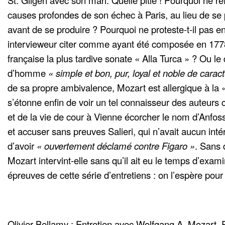
St. Gilgen avec son mari. Quelle pitié ! Pourquoi ne réfl
causes profondes de son échec à Paris, au lieu de se p
avant de se produire ? Pourquoi ne proteste-t-il pas 
intervieweur citer comme ayant été composée en 1778
française la plus tardive sonate « Alla Turca » ? Ou le
d’homme
« simple et bon, pur, loyal et noble de carac
de sa propre ambivalence, Mozart est allergique à la «
s’étonne enfin de voir un tel connaisseur des auteurs
et de la vie de cour à Vienne écorcher le nom d’Anfossi
et accuser sans preuves Salieri, qui n’avait aucun intér
d’avoir
« ouvertement déclamé contre Figaro »
. Sans 
Mozart intervint-elle sans qu’il ait eu le temps d’exami
épreuves de cette série d’entretiens : on l’espère pou
Olivier Bellamy : Entretien avec Wolfgang A. Mozart. 