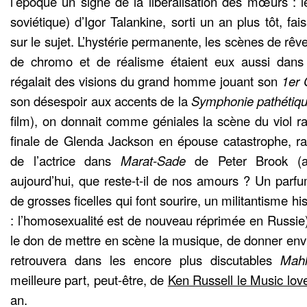
l’époque un signe de la libéralisation des mœurs : 
soviétique) d’Igor Talankine, sorti un an plus tôt, fa
sur le sujet. L’hystérie permanente, les scènes de rêv
de chromo et de réalisme étaient eux aussi dans
régalait des visions du grand homme jouant son
1er 
son désespoir aux accents de la
Symphonie pathétiq
film), on donnait comme géniales la scène du viol raté
finale de Glenda Jackson en épouse catastrophe, ra
de l’actrice dans
Marat-Sade
de Peter Brook (au
aujourd’hui, que reste-t-il de nos amours ? Un parfu
de grosses ficelles qui font sourire, un militantisme hi
: l’homosexualité est de nouveau réprimée en Russie
le don de mettre en scène la musique, de donner envi
retrouvera dans les encore plus discutables
Mah
meilleure part, peut-être, de
Ken Russell le Music lov
an.