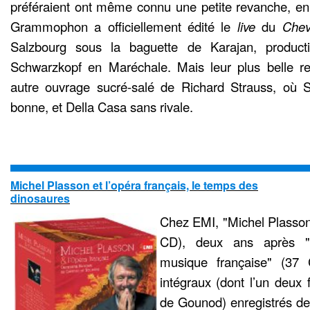
préféraient ont même connu une petite revanche, e
Grammophon a officiellement édité le
live
du
Chev
Salzbourg sous la baguette de Karajan, product
Schwarzkopf en Maréchale. Mais leur plus belle r
autre ouvrage sucré-salé de Richard Strauss, où S
bonne, et Della Casa sans rivale.
Michel Plasson et l’opéra français, le temps des
dinosaures
Chez EMI, "Michel Plasson 
CD), deux ans après "
musique française" (37
intégraux (dont l’un deux 
de Gounod) enregistrés de