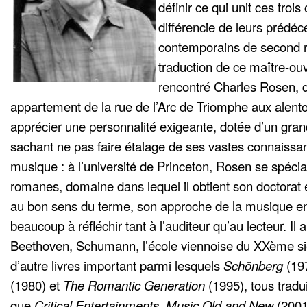
définir ce qui unit ces troi
différencie de leurs prédé
contemporains de second r
traduction de ce maître-ouv
rencontré Charles Rosen, d
appartement de la rue de l’Arc de Triomphe aux alento
apprécier une personnalité exigeante, dotée d’un gran
sachant ne pas faire étalage de ses vastes connaiss
musique : à l’université de Princeton, Rosen se spécia
romanes, domaine dans lequel il obtient son doctorat e
au bon sens du terme, son approche de la musique e
beaucoup à réfléchir tant à l’auditeur qu’au lecteur. Il
Beethoven, Schumann, l’école viennoise du XXème siè
d’autre livres important parmi lesquels
Schönberg
(19
(1980) et
The Romantic Generation
(1995), tous tradui
que
Critical Entertainments. Music Old and New
(2001