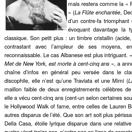
mais restera comme la « Re
» (
La Flûte enchantée
, De
d’un contre-fa triomphant
évoquant davantage la t
classique. Son petit plus : un timbre cristallin (acide
contrastant avec l’ampleur de ses moyens, en
reconnaissable. Le cas Albanese est plus intriguant. 
Met de New York, est morte à cent-cinq ans
», a ann
chaîne d’infos en général peu versée dans le cla
discophile, elle n’est qu’une Traviata et une Mimi (
L
maillon faible de deux enregistrements célèbres de
elle a vécu cent-cinq ans (cent-un selon certaines sou
le Hollywood Walk of fame, entre celles de Lauren Ba
autres disparus de l’été. Que son art soit plus périss
Della Casa, étoile lyrique disparue dans une relativ
quatre-vingt-treize ans, n’entre pas en ligne de compt