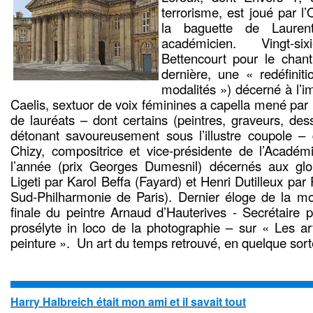
terrorisme, est joué par l
la baguette de Laurent
académicien. Vingt-s
Bettencourt pour le chant
dernière, une « redéfiniti
modalités ») décerné à l’
Caelis, sextuor de voix féminines a capella mené par 
de lauréats – dont certains (peintres, graveurs, dess
détonant savoureusement sous l’illustre coupole –
Chizy, compositrice et vice-présidente de l’Académ
l’année (prix Georges Dumesnil) décernés aux glo
Ligeti par Karol Beffa (Fayard) et Henri Dutilleux par
Sud-Philharmonie de Paris). Dernier éloge de la mo
finale du peintre Arnaud d’Hauterives - Secrétaire per
prosélyte in loco de la photographie – sur « Les a
peinture ». Un art du temps retrouvé, en quelque sort
Harry Halbreich était mon ami et il savait tout