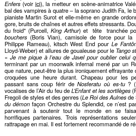
Enfers
(voir
ici
), la metteur en scène-animatrice Valé
bal des vampires à quatre – la soprano Judith Fa, le b
pianiste Martin Surot et elle-même en grande ordon
gore, bruits de chaînes et autres effets stressants. Do
du froid" (Purcell,
King Arthur
) et tête tranchée p
bouchers
(Boris Vian), camisole de force pour la
Philippe Rameau), kitsch West End pour
Le Fantô
Lloyd-Weber) et allures de goualeuse pour le
Tango st
«
Je me pique à l’eau de Javel pour oublier celui q
terminant par un moonwalk infernal mené par un Ro
que nature, peut-être la plus ironiquement effrayante 
croquées une heure durant. Chapeau pour les pe
passant sans coup férir de
Nosferatu où es-tu
? (M
vocalises de l’Air du feu de
L’Enfant et les sortilèges
(R
Fregoli de styles et des genres (
Le Roi des Aulnes
de 
du démon
façon Orchestre du Splendid, ce n’est pas
parvenant à soutenir tout le monde en se faisa
horrifiques partenaires. Trois représentations seu
rattrapage en mai. Il est fortement recommandé de ré