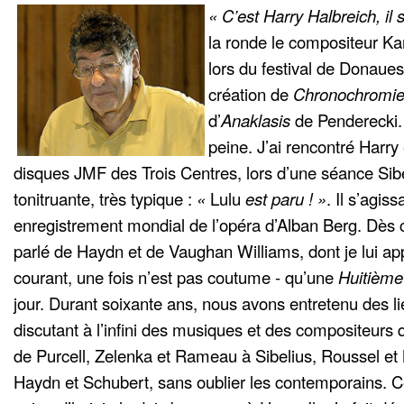
« C’est Harry Halbreich, il s
la ronde le compositeur 
lors du festival de Donaues
création de
Chronochromi
d’
Anaklasis
de Penderecki.
peine. J’ai rencontré Harry
disques JMF des Trois Centres, lors d’une séance Sibe
tonitruante, très typique :
«
Lulu
est paru ! »
. Il s’agis
enregistrement mondial de l’opéra d’Alban Berg. Dès 
parlé de Haydn et de Vaughan Williams, dont je lui appri
courant, une fois n’est pas coutume - qu’une
Huitièm
jour. Durant soixante ans, nous avons entretenu des lie
discutant à l’infini des musiques et des compositeurs 
de Purcell, Zelenka et Rameau à Sibelius, Roussel et
Haydn et Schubert, sans oublier les contemporains. C