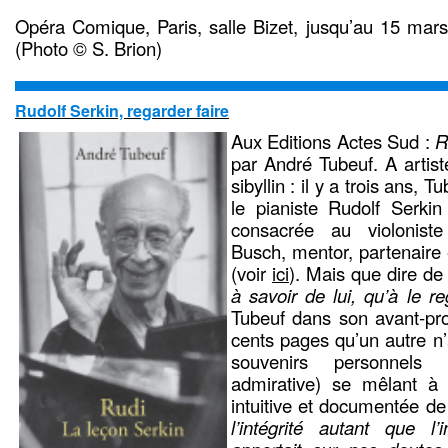
Opéra Comique, Paris, salle Bizet, jusqu’au 15 mar
(Photo © S. Brion)
Rudolf Serkin, regarder faire
Aux Editions Actes Sud :
Ru
par André Tubeuf. A artist
sibyllin : il y a trois ans,
le pianiste Rudolf Serk
consacrée au violonist
Busch, mentor, partenaire 
(voir
ici
). Mais que dire de
à savoir de lui, qu’à le re
Tubeuf dans son avant-pro
cents pages qu’un autre n’a
souvenirs personnels
admirative) se mêlant à
intuitive et documentée de 
l’intégrité autant que l’i