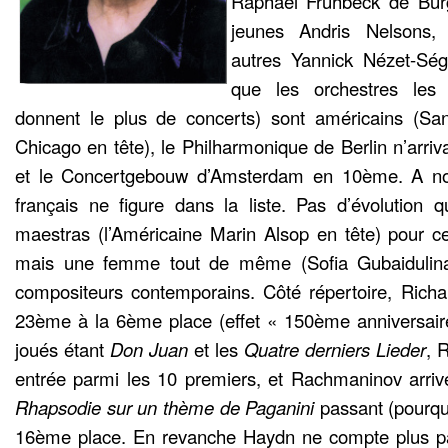
Raphaël Frühbeck de Burg
jeunes Andris Nelsons
autres Yannick Nézet-Sé
que les orchestres les 
donnent le plus de concerts) sont américains (Sa
Chicago en tête), le Philharmonique de Berlin n’arri
et le Concertgebouw d’Amsterdam en 10ème. A not
français ne figure dans la liste. Pas d’évolution q
maestras (l’Américaine Marin Alsop en tête) pour c
mais une femme tout de même (Sofia Gubaidulin
compositeurs contemporains. Côté répertoire, Richa
23ème à la 6ème place (effet « 150ème anniversaire
joués étant
Don Juan
et les
Quatre derniers Lieder
, 
entrée parmi les 10 premiers, et Rachmaninov arriv
Rhapsodie sur un thème de Paganini
passant (pourqu
16ème place. En revanche Haydn ne compte plus par