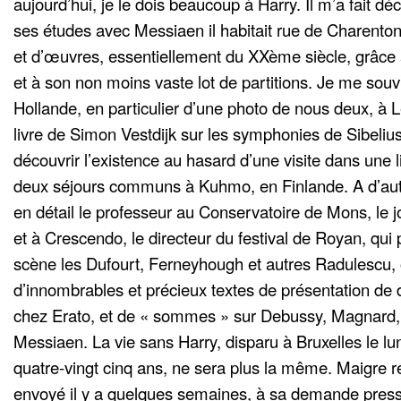
aujourd’hui, je le dois beaucoup à Harry. Il m’a fait dé
ses études avec Messiaen il habitait rue de Charen
et d’œuvres, essentiellement du XXème siècle, grâce 
et à son non moins vaste lot de partitions. Je me souv
Hollande, en particulier d’une photo de nous deux, à L
livre de Simon Vestdijk sur les symphonies de Sibeliu
découvrir l’existence au hasard d’une visite dans une li
deux séjours communs à Kuhmo, en Finlande. A d’autr
en détail le professeur au Conservatoire de Mons, le 
et à Crescendo, le directeur du festival de Royan, qui 
scène les Dufourt, Ferneyhough et autres Radulescu, 
d’innombrables et précieux textes de présentation de d
chez Erato, et de « sommes » sur Debussy, Magnard,
Messiaen. La vie sans Harry, disparu à Bruxelles le lun
quatre-vingt cinq ans, ne sera plus la même. Maigre réc
envoyé il y a quelques semaines, à sa demande press