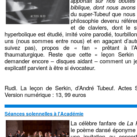
apportait sur nos doutes 
biblique, dont nous avons
du super-Tubeuf que nous 
philosophie devenu référe
et de claviers, dont le s
hyperbolique est étudié, imité voire parodié, tourbillo
uns (nous sommes entre nous) et en agaçant d’autre
suivez pas), propos de « fan » prêtant à l’Ar
thaumaturgique. Reste que cette « leçon Serki
demander encore – disques aidant – comment un j
explicatif parvient à être si évocateur.
Rudi. La leçon de Serkin, d’André Tubeuf. Actes 
Version numérique : 13, 99 euros
Séances solennelles à l'Académie
La célèbre fanfare de
La 
le poème dansé éponyme
une invitation au concert