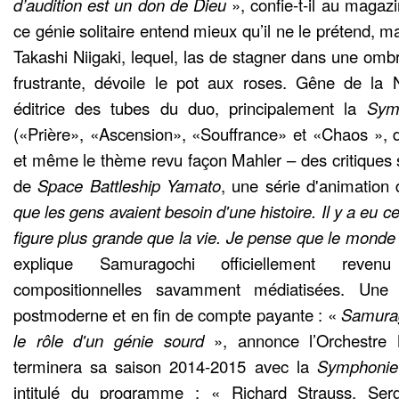
d’audition est un don de Dieu
», confie-t-il au maga
ce génie solitaire entend mieux qu’il ne le prétend, ma
Takashi Niigaki, lequel, las de stagner dans une om
frustrante, dévoile le pot aux roses. Gêne de l
éditrice des tubes du duo, principalement la
Symp
(«Prière», «Ascension», «Souffrance» et «Chaos », d
et même le thème revu façon Mahler – des critiques s
de
Space Battleship Yamato
, une série d'animation
que les gens avaient besoin d'une histoire. Il y a eu 
figure plus grande que la vie. Je pense que le monde 
explique Samuragochi officiellement rev
compositionnelles savamment médiatisées. Une 
postmoderne et en fin de compte payante : «
Samurag
le rôle d'un génie sourd
», annonce l’Orchestre N
terminera sa saison 2014-2015 avec la
Symphonie
intitulé du programme : « Richard Strauss. Ser