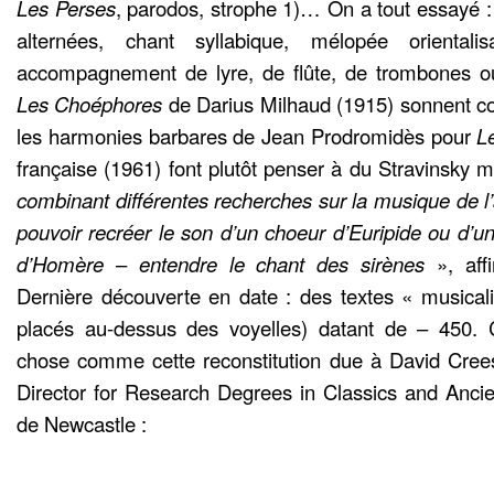
Les Perses
, parodos, strophe 1)… On a tout essayé : 
alternées, chant syllabique, mélopée oriental
accompagnement de lyre, de flûte, de trombones o
Les Choéphores
de Darius Milhaud (1915) sonnent 
les harmonies barbares de Jean Prodromidès pour
L
française (1961) font plutôt penser à du Stravinsky m
combinant différentes recherches sur la musique de l’
pouvoir recréer le son d’un choeur d’Euripide ou d’
d’Homère
–
entendre le chant des sirènes
», aff
Dernière découverte en date : des textes « musicalis
placés au-dessus des voyelles) datant de – 450. 
chose comme cette reconstitution due à David Cr
Director for Research Degrees in Classics and Ancien
de Newcastle :