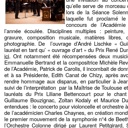
qu’elle serve de morceau c
lors de la Séance Solen
laquelle fut proclamé l
concours de l’Académie
l’année écoulée. Disciplines multiples : peinture, s
gravure, composition musicale, matières libres, 
photographie. De l’ouvrage d’André Lischke « Gui
lauréat en tant qu’ « ouvrage d’art » du Prix René Dum
ici
. Ont notamment été récompensées deux musicien
Emmanuelle Bertrand et la compositrice Michèle Rev
de l’Académie, Patrick de Carolis, il incombait de don
et à sa Présidente, Edith Canat de Chizy, après avo
rendre hommage aux disparus, en particulier à J
suivi de l’interprétation par la Maîtrise de Toulouse 
lauréats du Prix Liliane Bettencourt pour le cha
Guillaume Bouzignac, Zoltan Kodaly et Maurice Du
entendues : le concerto pour violoncelle et orchestre 
de l’académicien Charles Chaynes, en création mondia
le premier mouvement de la symphonie n°4 de Beethov
l’Orchestre Colonne dirigé par Laurent Petitgirard, 