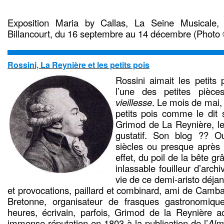
Exposition Maria by Callas, La Seine Musicale, 
Billancourt, du 16 septembre au 14 décembre (Photo
Rossini, La Reynière et les petits pois
Rossini aimait les petits 
l’une des petites piè
vieillesse
. Le mois de mai, 
petits pois comme le dit 
Grimod de La Reynière, le 
gustatif. Son blog ?? O
siècles ou presque après 
effet, du poil de la bête g
inlassable fouilleur d’archi
vie de ce demi-aristo déja
et provocations, paillard et combinard, ami de Camba
Bretonne, organisateur de frasques gastronomiq
heures, écrivain, parfois, Grimod de la Reynière a
immense réputation en 1803 à la publication de l’
Alm