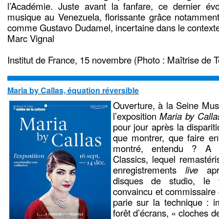
l’Académie. Juste avant la fanfare, ce dernier évo
musique au Venezuela, florissante grâce notamment 
comme Gustavo Dudamel, incertaine dans le contexte
Marc Vignal
Institut de France, 15 novembre (Photo : Maîtrise de 
Maria by Callas, équation réversible
Ouverture, à la Seine Musi
l’exposition
Maria by Calla
pour jour après la disparit
que montrer, que faire ent
montré, entendu ? A 
Classics, lequel remastéri
enregistrements
live
aprè
disques de studio, le v
convaincu et commissaire d
parie sur la technique : i
forêt d’écrans, « cloches d