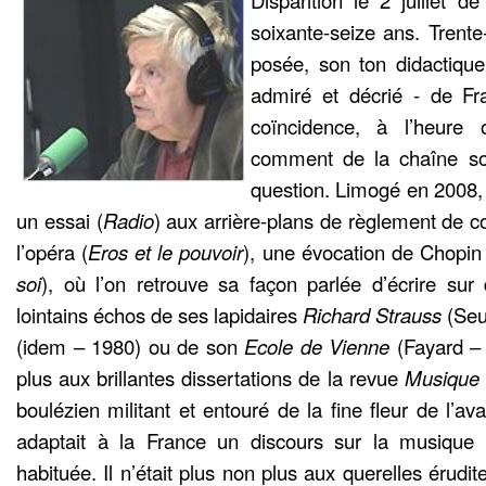
Disparition le 2 juillet 
soixante-seize ans. Trente
posée, son ton didactique
admiré et décrié - de F
coïncidence, à l’heure
comment de la chaîne so
question. Limogé en 2008, i
un essai (
Radio
) aux arrière-plans de règlement de c
l’opéra (
Eros et le pouvoir
), une évocation de Chopin 
soi
), où l’on retrouve sa façon parlée d’écrire sur
lointains échos de ses lapidaires
Richard Strauss
(Seu
(idem – 1980) ou de son
Ecole de Vienne
(Fayard –
plus aux brillantes dissertations de la revue
Musique 
boulézien militant et entouré de la fine fleur de l’av
adaptait à la France un discours sur la musique a
habituée. Il n’était plus non plus aux querelles érudite