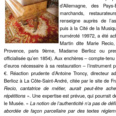
d’Allemagne, des Pays-B
marchands, restaurateur
renseigne auprès de l’as
puis à la Cité de la Musiqu
numéroté 19972, a été ac
Martin dite Marie Recio,
Provence, paris 9ème, Madame Berlioz ou pres
officialisée qu’en 1854). Aux enchères – compte-tenu d
d’euros nécessaire à sa restauration – l’instrument p
€. Réaction prudente d’Antoine Troncy, directeur a
Berlioz à La Côte-Saint-André, citée par le site de 
Recio, cantatrice de métier, aurait peut-être ac
répétitions
». Une expertise est prévue, qui pourrait d
le Musée. «
La notion de l’authenticité n’a pas de déf
abordée de façon parcellaire par des textes régleme