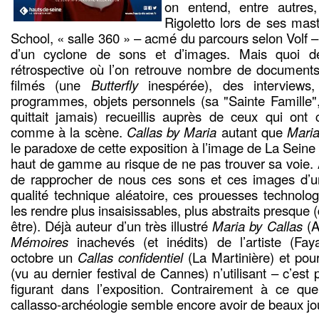
on entend, entre autres
Rigoletto lors de ses maste
School, « salle 360 » – acmé du parcours selon Volf –
d’un cyclone de sons et d’images. Mais quoi d
rétrospective où l’on retrouve nombre de documents
filmés (une
Butterfly
inespérée), des interviews
programmes, objets personnels (sa "Sainte Famille", 
quittait jamais) recueillis auprès de ceux qui ont 
comme à la scène.
Callas by Maria
autant que
Maria
le paradoxe de cette exposition à l’image de La Seine 
haut de gamme au risque de ne pas trouver sa voie. A
de rapprocher de nous ces sons et ces images d’u
qualité technique aléatoire, ces prouesses technolog
les rendre plus insaisissables, plus abstraits presque (
être). Déjà auteur d’un très illustré
Maria by Callas
(A
Mémoires
inachevés (et inédits) de l’artiste (Fay
octobre un
Callas confidentiel
(La Martinière) et pou
(vu au dernier festival de Cannes) n’utilisant – c’es
figurant dans l’exposition. Contrairement à ce que
callasso-archéologie semble encore avoir de beaux jo