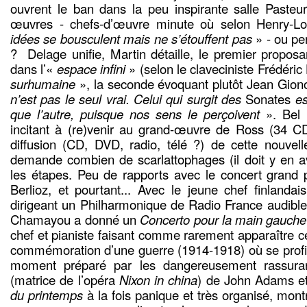
ouvrent le ban dans la peu inspirante salle Paste
œuvres - chefs-d’œuvre minute où selon Henry-L
idées se bousculent mais ne s’étouffent pas
» - ou per
? Delage unifie, Martin détaille, le premier propos
dans l’«
espace infini
» (selon le claveciniste Frédéric
surhumaine
», la seconde évoquant plutôt Jean Gion
n’est pas le seul vrai. Celui qui surgit des
Sonates
es
que l’autre, puisque nos sens le perçoivent
». Bel 
incitant à (re)venir au grand-œuvre de Ross (34 CD
diffusion (CD, DVD, radio, télé ?) de cette nouvell
demande combien de scarlattophages (il doit y en avo
les étapes. Peu de rapports avec le concert grand p
Berlioz, et pourtant... Avec le jeune chef finlandai
dirigeant un Philharmonique de Radio France audibl
Chamayou a donné un
Concerto pour la main gauche
chef et pianiste faisant comme rarement apparaître ce
commémoration d’une guerre (1914-1918) où se profil
moment préparé par les dangereusement rassur
(matrice de l’opéra
Nixon in china
) de John Adams e
du printemps
à la fois panique et très organisé, mon