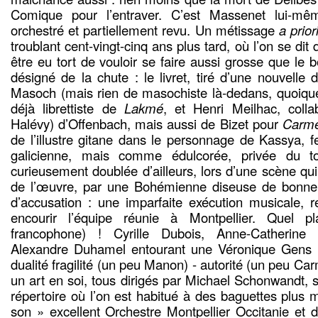
Comique pour l’entraver. C’est Massenet lui-mêm
orchestré et partiellement revu. Un métissage
a prior
troublant cent-vingt-cinq ans plus tard, où l’on se dit 
être eu tort de vouloir se faire aussi grosse que le
désigné de la chute : le livret, tiré d’une nouvelle
Masoch (mais rien de masochiste là-dedans, quoique
déjà librettiste de
Lakmé
, et Henri Meilhac, colla
Halévy) d’Offenbach, mais aussi de Bizet pour
Carm
de l’illustre gitane dans le personnage de Kassya,
galicienne, mais comme édulcorée, privée du tou
curieusement doublée d’ailleurs, lors d’une scène qu
de l’œuvre, par une Bohémienne diseuse de bonne 
d’accusation : une imparfaite exécution musicale, 
encourir l’équipe réunie à Montpellier. Quel pl
francophone) ! Cyrille Dubois, Anne-Catherine 
Alexandre Duhamel entourant une Véronique Gens im
dualité fragilité (un peu Manon) - autorité (un peu Car
un art en soi, tous dirigés par Michael Schonwandt,
répertoire où l’on est habitué à des baguettes plus 
son » excellent Orchestre Montpellier Occitanie et