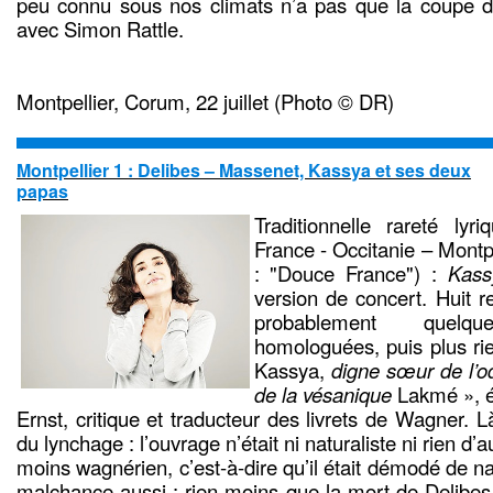
peu connu sous nos climats n’a pas que la coupe
avec Simon Rattle.
Montpellier, Corum, 22 juillet (Photo © DR)
Montpellier 1 : Delibes – Massenet, Kassya et ses deux
papas
Traditionnelle rareté lyr
France - Occitanie – Montp
: "Douce France") :
Kass
version de concert. Huit r
probablement quelq
homologuées, puis plus ri
Kassya,
digne sœur de l’o
de la vésanique
Lakmé », éc
Ernst, critique et traducteur des livrets de Wagner. L
du lynchage : l’ouvrage n’était ni naturaliste ni rien d
moins wagnérien, c’est-à-dire qu’il était démodé de na
malchance aussi : rien moins que la mort de Delibes 