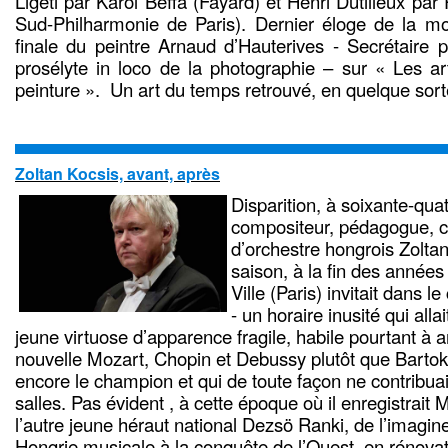
Ligeti par Karol Beffa (Fayard) et Henri Dutilleux par
Sud-Philharmonie de Paris). Dernier éloge de la mo
finale du peintre Arnaud d’Hauterives - Secrétaire per
prosélyte in loco de la photographie – sur « Les a
peinture ». Un art du temps retrouvé, en quelque sort
Zoltan Kocsis, avant, après
Disparition, à soixante-quat
compositeur, pédagogue, cr
d’orchestre hongrois Zolta
saison, à la fin des années
Ville (Paris) invitait dans 
- un horaire inusité qui alla
jeune virtuose d’apparence fragile, habile pourtant à a
nouvelle Mozart, Chopin et Debussy plutôt que Bartok, 
encore le champion et qui de toute façon ne contribuai
salles. Pas évident , à cette époque où il enregistrait
l’autre jeune héraut national Dezsö Ranki, de l’imagin
Hongrie musicale à la conquête de l’Ouest, en rénovat