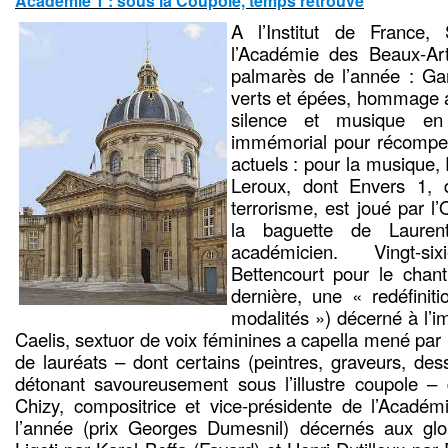
Académie 1 : sous la Coupole, temps retrouvé
A l’Institut de France,
l’Académie des Beaux-Ar
palmarès de l’année : Gar
verts et épées, hommage a
silence et musique en
immémorial pour récompen
actuels : pour la musique, 
Leroux, dont Envers 1, 
terrorisme, est joué par l
la baguette de Laurent
académicien. Vingt-s
Bettencourt pour le chant
dernière, une « redéfiniti
modalités ») décerné à l’
Caelis, sextuor de voix féminines a capella mené par 
de lauréats – dont certains (peintres, graveurs, dess
détonant savoureusement sous l’illustre coupole –
Chizy, compositrice et vice-présidente de l’Académ
l’année (prix Georges Dumesnil) décernés aux glo