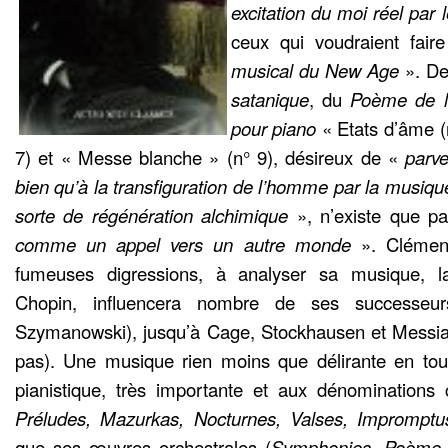
excitation du moi réel par 
ceux qui voudraient fai
musical du New Age
». De
satanique
, du
Poème de l
pour piano
« Etats d’âme (
7) et « Messe blanche » (n° 9), désireux de «
parve
bien qu’à la transfiguration de l’homme par la musique
sorte de régénération alchimique
», n’existe que p
comme un appel vers un autre monde
». Clément
fumeuses digressions, à analyser sa musique, la
Chopin, influencera nombre de ses successeur
Szymanowski), jusqu’à Cage, Stockhausen et Messiae
pas). Une musique rien moins que délirante en tout
pianistique, très importante et aux dénominations 
Préludes, Mazurkas, Nocturnes, Valses, Impromptu
que ses œuvres orchestrales (
Symphonies, Poème d