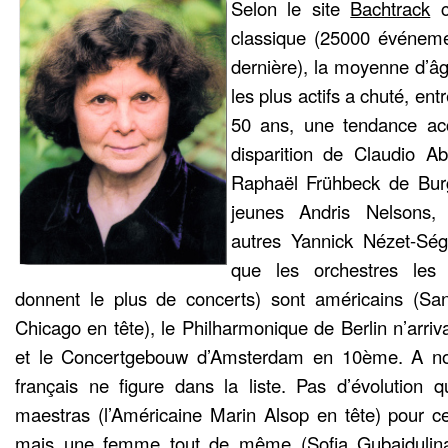
Selon le site
Bachtrack
c
classique (25000 événemen
dernière), la moyenne d’âg
les plus actifs a chuté, en
50 ans, une tendance ac
disparition de Claudio A
Raphaël Frühbeck de Burg
jeunes Andris Nelsons
autres Yannick Nézet-Sé
que les orchestres les 
donnent le plus de concerts) sont américains (Sa
Chicago en tête), le Philharmonique de Berlin n’arri
et le Concertgebouw d’Amsterdam en 10ème. A not
français ne figure dans la liste. Pas d’évolution q
maestras (l’Américaine Marin Alsop en tête) pour c
mais une femme tout de même (Sofia Gubaidulin