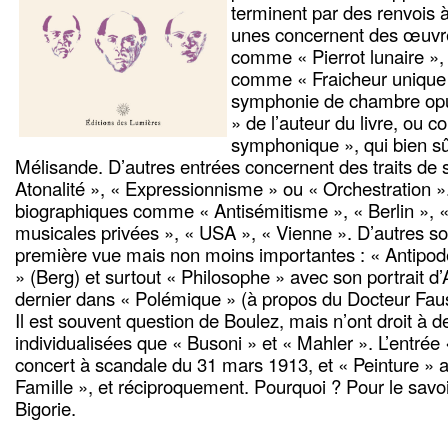
terminent par des renvois 
unes concernent des œuvre
comme « Pierrot lunaire »,
comme « Fraicheur unique 
symphonie de chambre opu
» de l’auteur du livre, o
symphonique », qui bien sûr
Mélisande. D’autres entrées concernent des traits de
Atonalité », « Expressionnisme » ou « Orchestration 
biographiques comme « Antisémitisme », « Berlin », «
musicales privées », « USA », « Vienne ». D’autres son
première vue mais non moins importantes : « Antipode 
» (Berg) et surtout « Philosophe » avec son portrait d
dernier dans « Polémique » (à propos du Docteur Fa
Il est souvent question de Boulez, mais n’ont droit à d
individualisées que « Busoni » et « Mahler ». L’entrée 
concert à scandale du 31 mars 1913, et « Peinture » a
Famille », et réciproquement. Pourquoi ? Pour le savo
Bigorie.