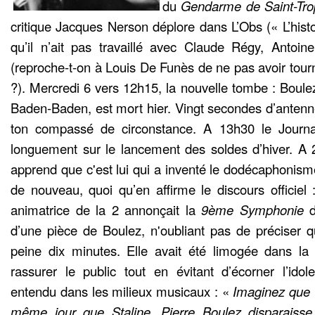
du
Gendarme de Saint-Tro
critique Jacques Nerson déplore dans L’Obs (« L’hist
qu’il n’ait pas travaillé avec Claude Régy, Antoin
(reproche-t-on à Louis De Funès de ne pas avoir tou
?). Mercredi 6 vers 12h15, la nouvelle tombe : Boulez,
Baden-Baden, est mort hier. Vingt secondes d’antenne
ton compassé de circonstance. A 13h30 le Journa
longuement sur le lancement des soldes d’hiver. A 
apprend que c'est lui qui a inventé le dodécaphonisme
de nouveau, quoi qu’en affirme le discours officiel 
animatrice de la 2 annonçait la
9ème Symphonie
d’une pièce de Boulez, n'oubliant pas de préciser qu
peine dix minutes. Elle avait été limogée dans la 
rassurer le public tout en évitant d’écorner l’idol
entendu dans les milieux musicaux : «
Imaginez que t
même jour que Staline, Pierre Boulez disparai