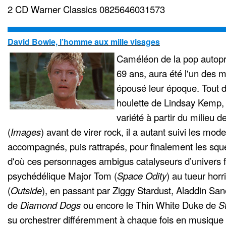
2 CD Warner Classics 0825646031573
David Bowie, l’homme aux mille visages
Caméléon de la pop autop
69 ans, aura été l'un des m
épousé leur époque. Tout 
houlette de Lindsay Kemp,
variété à partir du milieu 
(
Images
) avant de virer rock, il a autant suivi les mode
accompagnés, puis rattrapés, pour finalement les sque
d'où ces personnages ambigus catalyseurs d’univers f
psychédélique Major Tom (
Space Odity
) au tueur horr
(
Outside
), en passant par Ziggy Stardust, Aladdin San
de
Diamond Dogs
ou encore le Thin White Duke de
S
su orchestrer différemment à chaque fois en musique 