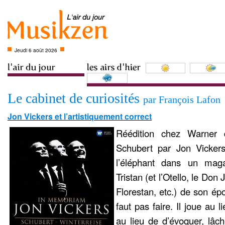
Jeudi 6 août 2026
Le cabinet de curiosités
par François Lafon
Jon Vickers et l’artistiquement correct
Réédition chez Warne
Schubert par Jon Vickers
l’éléphant dans un maga
Tristan (et l’Otello, le Don
Florestan, etc.) de son épo
faut pas faire. Il joue au 
au lieu de d’évoquer, lâche