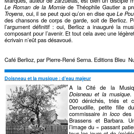
Marqués, auteur de zarzuelas, est bien un disciple m
Le Roman de la Momie
de Théophile Gautier a pr
Troyens
, oui, il se peut quoi qu’on en dise que
Le Pou 
des chansons de corps de garde, soit de Berlioz. P
l’argument définitif : oui, Berlioz a inauguré la m
composant pour l’avenir. Et tout cela avec une légèr
écrivain n’eût pas désavoué.
Café Berlioz, par Pierre-René Serna. Editions Bleu Nu
Doisneau et la musique : d’eau majeur
A la Cité de la Musiq
Doisneau et la musique
.
000 dénichés, triés et 
Deroudille, petite fille 
commissaire
in loco
des e
Brassens et Barbara. U
l’image du « passant patien
tous les jours et de (re)dé