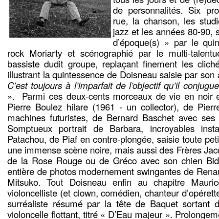
de personnalités. Six pr
rue, la chanson, les stud
jazz et les années 80-90, 
d’époque(s) » par le quin
rock Moriarty et scénographié par le multi-talent
bassiste dudit groupe, replaçant finement les clich
illustrant la quintessence de Doisneau saisie par son
C’est toujours à l’imparfait de l’objectif qu’il conjug
». Parmi ces deux-cents morceaux de vie en noir e
Pierre Boulez hilare (1961 - un collector), de Pier
machines futuristes, de Bernard Baschet avec ses l
Somptueux portrait de Barbara, incroyables inst
Patachou, de Piaf en contre-plongée, saisie toute peti
une immense scène noire, mais aussi des Frères Jacq
de la Rose Rouge ou de Gréco avec son chien Bide
entière de photos modernement swingantes de Renaud
Mitsuko. Tout Doisneau enfin au chapitre Mauri
violoncelliste (et clown, comédien, chanteur d’opére
surréaliste résumé par la tête de Baquet sortant 
violoncelle flottant, titré « D’Eau majeur ». Prolongem