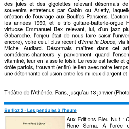
des jules et des gigolettes relevant désormais de l
souvenirs entretenus par Gabin ou Arletty, laquelle
création de l’ouvrage aux Bouffes Parisiens. L’actio
les années 1960, et le trio guitare-batterie-org
virtuose Emmanuel Bex relevant, lui, d’un jazz pl
Gabaroche, l’enjeu était de nous faire saisir l’univ
encore), voire celui plus récent d’
Irma la Douce
, via 
Michel Audiard. Désormais maîtres dans cet ar
comédiens-chanteurs y parviennent quand l’ensem
vitaminé, leur en laisse le loisir. Le reste est facile et
drôle parfois, trouvant (enfin) le lien avec notre temps
une détonnante collusion entre les milieux d’argent et 
Théâtre de l’Athénée, Paris, jusqu’au 13 janvier (Pho
Berlioz 2 - Les pendules à l'heure
Aux Editions Bleu Nuit :
C
René Serna. A l’orée du