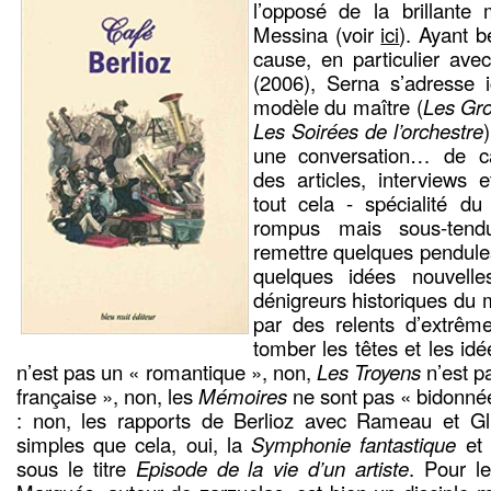
l’opposé de la brillant
Messina (voir
ici
). Ayant 
cause, en particulier av
(2006), Serna s’adresse 
modèle du maître (
Les Gro
Les Soirées de l’orchestre
une conversation… de café
des articles, interviews e
tout cela - spécialité du
rompus mais sous-tend
remettre quelques pendules
quelques idées nouvelle
dénigreurs historiques du m
par des relents d’extrême 
tomber les têtes et les idé
n’est pas un « romantique », non,
Les Troyens
n’est p
française », non, les
Mémoires
ne sont pas « bidonnée
: non, les rapports de Berlioz avec Rameau et G
simples que cela, oui, la
Symphonie fantastique
et
sous le titre
Episode de la vie d’un artiste
. Pour le