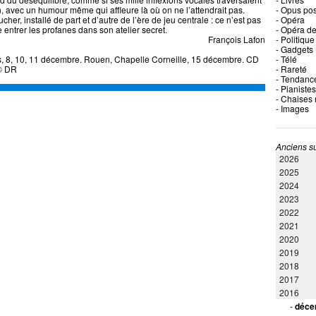
ion, avec un humour même qui affleure là où on ne l’attendrait pas.
- Opus po
cher, installé de part et d’autre de l’ère de jeu centrale : ce n’est pas
- Opéra
e entrer les profanes dans son atelier secret.
- Opéra de
François Lafon
- Politique
- Gadgets
is, 8, 10, 11 décembre. Rouen, Chapelle Corneille, 15 décembre. CD
- Télé
 © DR
- Rareté
- Tendanc
- Pianistes
- Chaises
- Images
Anciens su
2026
2025
2024
2023
2022
2021
2020
2019
2018
2017
2016
-
déce