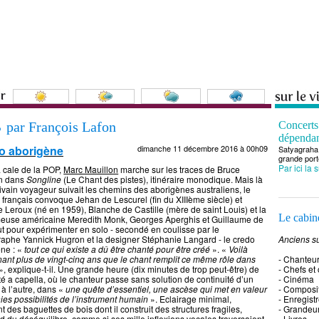
s
par François Lafon
Concert
dépenda
do aborigène
dimanche 11 décembre 2016 à 00h09
Satyagraha 
grande port
Par ici la 
 cale de la POP,
Marc Mauillon
marche sur les traces de Bruce
n dans
Songline
(Le Chant des pistes), itinéraire monodique. Mais là
rivain voyageur suivait les chemins des aborigènes australiens, le
 français convoque Jehan de Lescurel (fin du XIIIème siècle) et
e Leroux (né en 1959), Blanche de Castille (mère de saint Louis) et la
Le cabine
meuse américaine Meredith Monk, Georges Aperghis et Guillaume de
 pour expérimenter en solo - secondé en coulisse par le
aphe Yannick Hugron et la designer Stéphanie Langard - le credo
Anciens su
ne : «
tout ce qui existe a dû être chanté pour être créé
». «
Voilà
ant plus de vingt-cinq ans que le chant remplit ce même rôle dans
- Chanteu
», explique-t-il. Une grande heure (dix minutes de trop peut-être) de
- Chefs et
ité a capella, où le chanteur passe sans solution de continuité d’un
- Cinéma
 à l’autre, dans «
une quête d’essentiel, une ascèse qui met en valeur
- Composi
inies possibilités de l’instrument humain
». Eclairage minimal,
- Enregist
 des baguettes de bois dont il construit des structures fragiles,
- Grandeu
rd du déséquilibre, comme si ses mille inflexions vocales traversaient
- Livres