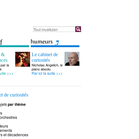
s &
Le cabinet de
nces
curiosités
par la
Nicholas Angelich, le
e
piano absolu
suite >>>
Par ici la suite >>>
t de curiosités
jets
par thème
rs
 orchestres
teurs
rements
rs et décadences