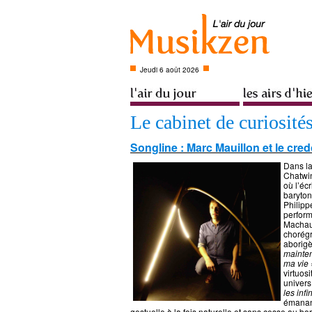
Jeudi 6 août 2026
Le cabinet de curiosité
Songline : Marc Mauillon et le cre
Dans la
Chatwi
où l’éc
baryton
Philipp
perfor
Machaut
chorégr
aborigè
mainten
ma vie
virtuos
univers
les inf
émanant
gestuelle à la fois naturelle et sans cesse au bo