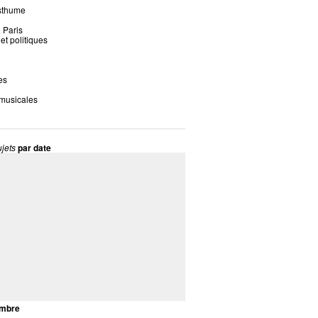
sthume
 Paris
 et politiques
es
 musicales
jets
par date
mbre