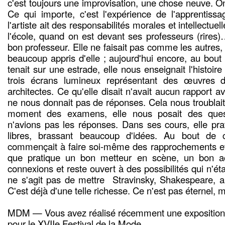
c'est toujours une improvisation, une chose neuve. O
Ce qui importe, c'est l'expérience de l'apprentiss
l'artiste ait des responsabilités morales et intellectu
l'école, quand on est devant ses professeurs (rires)
bon professeur. Elle ne faisait pas comme les autres, e
beaucoup appris d'elle ; aujourd'hui encore, au bout
tenait sur une estrade, elle nous enseignait l'histoire
trois écrans lumineux représentant des œuvres d
architectes. Ce qu'elle disait n'avait aucun rapport a
ne nous donnait pas de réponses. Cela nous troublai
moment des examens, elle nous posait des ques
n'avions pas les réponses. Dans ses cours, elle prat
libres, brassant beaucoup d'idées. Au bout de 
commençait à faire soi-même des rapprochements et j
que pratique un bon metteur en scène, un bon ac
connexions et reste ouvert à des possibilités qui n'éta
ne s'agit pas de mettre Stravinsky, Shakespeare, a
C'est déjà d'une telle richesse. Ce n'est pas éternel, 
MDM — Vous avez réalisé récemment une exposition a
pour le XVIIe Festival de la Mode…