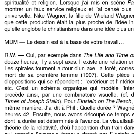
spiritualité et religion. Lorsque j'ai mis en scène
Pa
montrer un faux service religieux et j'ai pensé plus 
universelle. Nike Wagner, la fille de Wieland Wagner
que cette production était la plus proche de l'idée i
qu'elle englobe le christianisme dans une idée plus un
MDM — Le dessin est à la base de votre travail…
R.W. — Oui, par exemple dans
The Life and Time of
douze heures, il y a sept axes. Il existe une relation ent
Les spirales tournent autour d'un axe, la forêt, corre
mort de sa première femme (1907). Cette pièce s
d'oppositions qui se répondent : l'extérieur et l'intérie
etc. C'est un schéma organique qui modèle l'inte
procède ainsi, par une combinatoire visuelle. (cf.
Times of Joseph Stalin
). Pour
Einstein on The Beach
,
même manière. J'ai dit à Phil : Quelle durée ? Wagn
heures 42. Ensuite, nous avons découpé ce temps et
dont la durée est déterminée à l'avance. La visualisati
théorie de la relativité, d'où l'apparition d'un train da
qui rappelle l'exemple fameux donné par Einstein pou