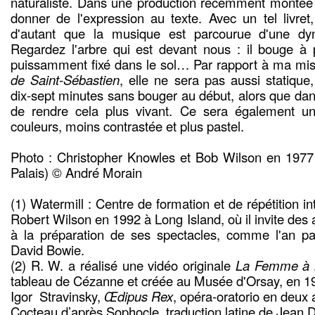
naturaliste. Dans une production récemment montée 
donner de l'expression au texte. Avec un tel livret,
d'autant que la musique est parcourue d'une dyn
Regardez l'arbre qui est devant nous : il bouge à p
puissamment fixé dans le sol… Par rapport à ma m
de Saint-Sébastien
, elle ne sera pas aussi statique,
dix-sept minutes sans bouger au début, alors que dans
de rendre cela plus vivant. Ce sera également une
couleurs, moins contrastée et plus pastel.
Photo : Christopher Knowles et Bob Wilson en 1977
Palais) © André Morain
(1) Watermill : Centre de formation et de répétition int
Robert Wilson en 1992 à Long Island, où il invite des 
à la préparation de ses spectacles, comme l'an pas
David Bowie.
(2) R. W. a réalisé une vidéo originale
La Femme à l
tableau de Cézanne et créée au Musée d'Orsay, en 1
Igor Stravinsky,
Œdipus Rex
, opéra-oratorio en deux a
Cocteau d’après Sophocle, traduction latine de Jean 