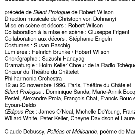
précédé de
Silent Prologue
de Robert Wilson
Direction musicale de Christoph von Dohnanyi
Mise en scène et décors : Robert Wilson
Collaboration à la mise en scène : Giuseppe Frigeni
Collaboration aux décors : Stéphanie Engeln
Costumes : Susan Raschig
Lumières : Heinrich Brunke / Robert Wilson
Chorégraphie : Suzushi Hanayagi
Dramaturgie : Holm Keller`Chœur de la Radio Tchèqu
Chœur du Théâtre du Châtelet
Philharmonia Orchestra
12 au 23 novembre 1996, Paris, Théâtre du Châtelet
Silent Prologue
: Dominique Sanda, Marie-Annik Bocq
Pestel, Alexandre Proia, François Chat, Francis Bou
Eyoun-Deido
Œdipus Rex
: James O’Neal, Michelle DeYoung, Fran
Willard White, Peter Keller, Cheyne Davidson et Laure
Claude Debussy,
Pelléas et Mélisande
, poème de Mau