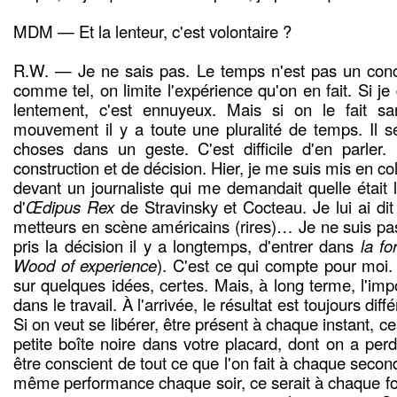
MDM — Et la lenteur, c'est volontaire ?
R.W. — Je ne sais pas. Le temps n'est pas un conce
comme tel, on limite l'expérience qu'on en fait. Si je
lentement, c'est ennuyeux. Mais si on le fait s
mouvement il y a toute une pluralité de temps. Il s
choses dans un geste. C'est difficile d'en parler.
construction et de décision. Hier, je me suis mis en c
devant un journaliste qui me demandait quelle était l
d'
Œdipus Rex
de Stravinsky et Cocteau. Je lui ai di
metteurs en scène américains (rires)… Je ne suis pas 
pris la décision il y a longtemps, d'entrer dans
la fo
Wood of experience
). C'est ce qui compte pour moi
sur quelques idées, certes. Mais, à long terme, l'impo
dans le travail. À l'arrivée, le résultat est toujours diff
Si on veut se libérer, être présent à chaque instant, c
petite boîte noire dans votre placard, dont on a perdu 
être conscient de tout ce que l'on fait à chaque secon
même performance chaque soir, ce serait à chaque foi