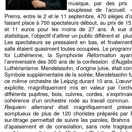
musique, par des prix 
souplesse de l’accueil.
Prems, entre le 2 et le 11 septembre, 470 sièges d’or
faisant place à 700 spectateurs débout, au prix de 1
et 11 euros pour les moins de 27 ans. À vue d
statistique, l’objectif d’attirer un public différent et pl
Les spectateurs se pressaient en bas, et finalemen
salle étaient quasiment toutes occupées. Le programm
foi Luthérienne, la Symphonie
Réformation
ayant
l’anniversaire des 300 ans de la confession d’Augsbo
Luthérianisme. Mendelssohn, d’origine juive, était conve
Symbole supplémentaire de la soirée, Mendelssohn fu
ce même orchestre de Leipzig durant 10 ans. L’œuvre
explicite, magnifiquement mis en valeur par l’orch
différents pupitres, bois, cuivres, cordes, s’exprimai
cohérence d’un orchestre rodé au travail commun.
Requiem allemand
était magnifiquement pré
somptueux de plus de 120 choristes préparés par R
sur-titrage permettait de suivre les paroles, Brah
d’apaisement et de consolation, sans note tragique