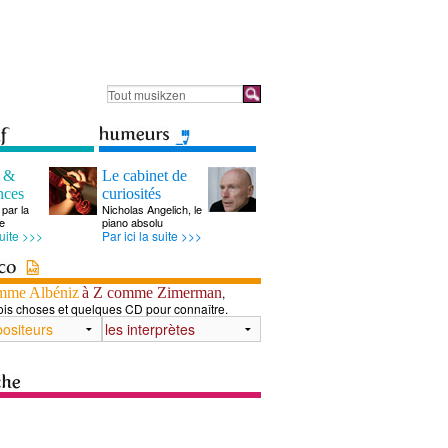
s &
Le cabinet de
nces
curiosités
par la
Nicholas Angelich, le
e
piano absolu
suite >>>
Par ici la suite >>>
mme Albéniz
à Z comme Zimerman
,
ois choses et quelques CD pour connaître.