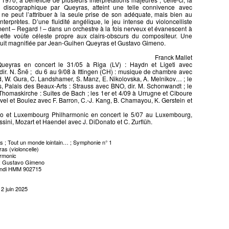
 discographique par Queyras, atteint une telle connivence avec
n ne peut l’attribuer à la seule prise de son adéquate, mais bien au
nterprètes. D’une fluidité angélique, le jeu intense du violoncelliste
ent – Regard ! – dans un orchestre à la fois nerveux et évanescent à
cette voûte céleste propre aux clairs-obscurs du compositeur. Une
a nuit magnifiée par Jean-Guihen Queyras et Gustavo Gimeno.
Franck Mallet
ueyras en concert le 31/05 à Riga (LV) : Haydn et Ligeti avec
 dir. N. Šnē ; du 6 au 9/08 à Ittingen (CH) : musique de chambre avec
ard, W. Gura, C. Landshamer, S. Manz, E. Nikolovska, A. Melnikov… ; le
s, Palais des Beaux-Arts : Strauss avec BNO, dir. M. Schonwandt ; le
Thomaskirche : Suites de Bach ; les 1er et 4/09 à Urrugne et Ciboure
avel et Boulez avec F. Barron, C.-J. Kang, B. Chamayou, K. Gerstein et
o et Luxembourg Philharmonic en concert le 5/07 au Luxembourg,
sini, Mozart et Haendel avec J. DiDonato et C. Zurflüh.
es ; Tout un monde lointain… ; Symphonie n° 1
s (violoncelle)
rmonic
 : Gustavo Gimeno
ndi HMM 902715
 2 juin 2025