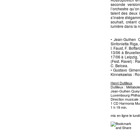
seconde version
l’orchestre qu’o
talent des deux i
s’insère élégamm
souhait, créant 
lumière dans l
• Jean-Guihen Q
Sinfonietta Riga,
I. Faust, F. Boff
13/06 à Bruxelle
17/06 à Leipzig, 
(Fest. Ravel) : R
C. Belcea.
• Gustavo Gimen
Kinnekswiss : Ros
Henri Dutilleux
Dutilleux : Métabol
Jean-Guihen Queyra
Luxembourg Philha
Direction musicale
1 CD Harmonia Mu
1 h 19 min.
mis en ligne le lundi