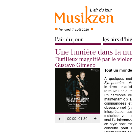
Vendredi 7 août 2026
Une lumière dans la nu
Dutilleux magnifié par le violo
Gustavo Gimeno
Tout un monde
À quelques moi
Symphonie
de Me
le directeur art
retrouve une autre
Philharmonie d
maintenant dix a
commandées et 
obsessionnel (t
interprétation au
motorique venue 
00:00
01:39
seul l’« Intermez
ce style nocturn
concerto pour v
Rostropovitch en 