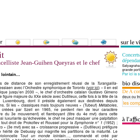
it
Concert
dépenda
ncelliste Jean-Guihen Queyras et le chef
Satyagraha 
grande port
Par ici la 
 lointain…
s de distance de son enregistrement réussi de la
Turangalîla-
ssiaen avec l’Orchestre symphonique de Toronto (
voir ici
) – il en est
De A co
istique jusqu’en 2030 –, le chef d’orchestre catalan Gustavo Gimeno
 figure majeure du XXe siècle avec Dutilleux, cette fois à la tête de la
deux ou tr
u Luxembourg, dont il préside également aux destinées depuis
ns. Si les « classiques mais toujours neuves » (Tubeuf)
Métaboles
,
créées par Szell en 1965, ne perdent rien de leur caractère
itre du 3e mouvement) et flamboyant (titre du 4e mvt) dans cette
ssi luxuriante qu’échevelée, le chef ne peut masquer une palpitation
tout droit de Prokofiev et Roussel pour la
Symphonie n° 1
(1952) ;
zo » (3e mvt) avec sa « croissance progressive » (Dutilleux) préfigure
e hérité de Debussy qui magnifie les partitions de la maturité. Le
ioloncelle T
out un monde lointain…
, commandé et créé par
1970, a bénéficié de plusieurs interprétations majeures ; celle-ci, la