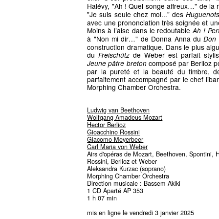
Halévy, "Ah ! Quel songe affreux…" de la 
"Je suis seule chez moi..." des
Huguenot
avec une prononciation très soignée et une
Moins à l’aise dans le redoutable
Ah ! Per
à "Non mi dir…" de Donna Anna du
Don 
construction dramatique. Dans le plus aigu 
du
de Weber est parfait stylis
Freischütz
composé par Berlioz pou
Jeune pâtre breton
par la pureté et la beauté du timbre, 
parfaitement accompagné par le chef liban
Morphing Chamber Orchestra.
Ludwig van Beethoven
Wolfgang Amadeus Mozart
Hector Berlioz
Gioacchino Rossini
Giacomo Meyerbeer
Carl Maria von Weber
Airs d'opéras de Mozart, Beethoven, Spontini, 
Rossini, Berlioz et Weber
Aleksandra Kurzac (soprano)
Morphing Chamber Orchestra
Direction musicale : Bassem Akiki
1 CD Aparté AP 353
1 h 07 min
mis en ligne le vendredi 3 janvier 2025