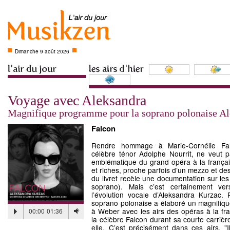
Dimanche 9 août 2026
Voyage avec Aleksandra
Magnifique programme pour la soprano polonaise A
Falcon
Rendre hommage à Marie-Cornélie Fal
célèbre ténor Adolphe Nourrit, ne veut pa
emblématique du grand opéra à la frança
et riches, proche parfois d’un mezzo et des 
du livret recèle une documentation sur les 
soprano). Mais c’est certainement ve
l’évolution vocale d’Aleksandra Kurzac.
soprano polonaise a élaboré un magnifiq
à Weber avec les airs des opéras à la fran
00:00
01:36
la célèbre Falcon durant sa courte carrièr
elle. C’est précisément dans ces airs, 