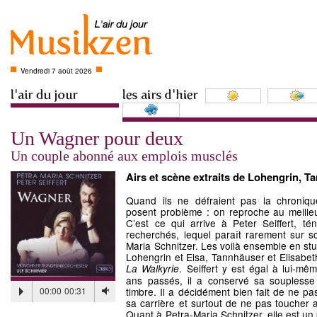
Vendredi 7 août 2026
Un Wagner pour deux
Un couple abonné aux emplois musclés
Airs et scène extraits de Lohengrin, T
Quand ils ne défraient pas la chroniqu
posent problème : on reproche au meilleu
C’est ce qui arrive à Peter Seiffert, t
recherchés, lequel paraît rarement sur 
Maria Schnitzer. Les voilà ensemble en stud
Lohengrin et Elsa, Tannhäuser et Elisabet
. Seiffert y est égal à lui-mê
La Walkyrie
ans passés, il a conservé sa souplesse
00:00
00:31
timbre. Il a décidément bien fait de ne pa
sa carrière et surtout de ne pas toucher a
Quant à Petra-Maria Schnitzer, elle est u