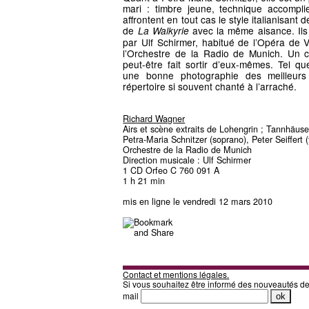
mari : timbre jeune, technique accomplie
affrontent en tout cas le style italianisant
de
avec la même aisance. Il
La Walkyrie
par Ulf Schirmer, habitué de l’Opéra de V
l’Orchestre de la Radio de Munich. Un ch
peut-être fait sortir d’eux-mêmes. Tel qu
une bonne photographie des meilleurs
répertoire si souvent chanté à l’arraché.
Richard Wagner
Airs et scène extraits de Lohengrin ; Tannhäuse
Petra-Maria Schnitzer (soprano), Peter Seiffert (
Orchestre de la Radio de Munich
Direction musicale : Ulf Schirmer
1 CD Orfeo C 760 091 A
1 h 21 min
mis en ligne le vendredi 12 mars 2010
Contact et mentions légales.
Si vous souhaitez être informé des nouveautés d
mail