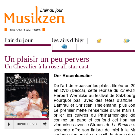
Dimanche 9 août 2026
Un plaisir un peu pervers
Un Chevalier à la rose all star cast
Der Rosenkavalier
De l’art de repasser les plats : filmée en
en DVD (Decca), cette reprise du
Chevali
Herbert Wernicke au festival de Salzbourg
Pourquoi pas, avec des têtes d’affiche
Damrau et Christian Thielemann, plus J
Le premier mène l’ensemble d’une main sûr
briller les cuivres du Philharmonique d
comme un pape et confond cet hommage
00:00
00:28
viennoises avec le Strauss de
La Femme s
seconde offre son timbre de miel à la M
surjoue plus qu’elle ne le vit, le drame d