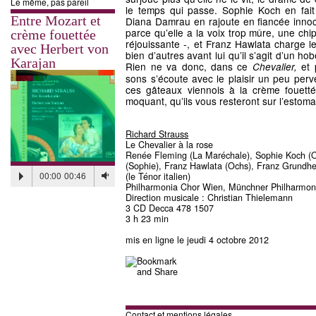
Le même, pas pareil
le temps qui passe. Sophie Koch en fait 
Entre Mozart et
Diana Damrau en rajoute en fiancée innocen
parce qu’elle a la voix trop mûre, une ch
crème fouettée
réjouissante -, et Franz Hawlata charge 
avec Herbert von
bien d’autres avant lui qu’il s’agit d’un 
Karajan
Rien ne va donc, dans ce
et 
Chevalier,
sons s’écoute avec le plaisir un peu perv
ces gâteaux viennois à la crème fouetté
moquant, qu’ils vous resteront sur l’estoma
Richard Strauss
Le Chevalier à la rose
Renée Fleming (La Maréchale), Sophie Koch (
(Sophie), Franz Hawlata (Ochs), Franz Grundh
00:00
00:46
(le Ténor italien)
Philharmonia Chor Wien, Münchner Philharmon
Direction musicale : Christian Thielemann
3 CD Decca 478 1507
3 h 23 min
mis en ligne le jeudi 4 octobre 2012
Contact et mentions légales.