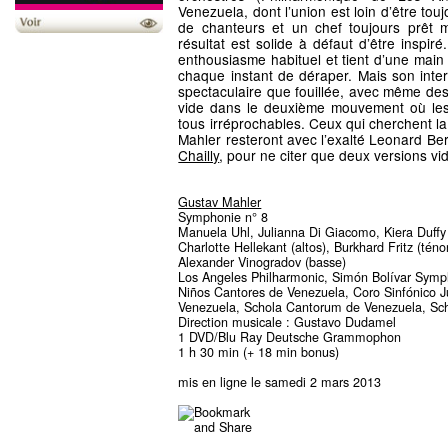
Venezuela, dont l’union est loin d’être to
de chanteurs et un chef toujours prêt m
résultat est solide à défaut d’être inspi
enthousiasme habituel et tient d’une main
chaque instant de déraper. Mais son inter
spectaculaire que fouillée, avec même de
vide dans le deuxième mouvement où les
tous irréprochables. Ceux qui cherchent la
Mahler resteront avec l’exalté Leonard Bern
Chailly
, pour ne citer que deux versions vi
Gustav Mahler
Symphonie n° 8
Manuela Uhl, Julianna Di Giacomo, Kiera Duffy
Charlotte Hellekant (altos), Burkhard Fritz (téno
Alexander Vinogradov (basse)
Los Angeles Philharmonic, Simón Bolívar Symp
Niños Cantores de Venezuela, Coro Sinfónico J
Venezuela, Schola Cantorum de Venezuela, Sch
Direction musicale : Gustavo Dudamel
1 DVD/Blu Ray Deutsche Grammophon
1 h 30 min (+ 18 min bonus)
mis en ligne le samedi 2 mars 2013