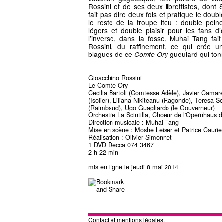
Rossini et de ses deux librettistes, dont 
fait pas dire deux fois et pratique le doub
le reste de la troupe itou : double pei
légers et double plaisir pour les fans d’
l’inverse, dans la fosse,
Muhai Tang
fait
Rossini, du raffinement, ce qui crée u
blagues de ce
gueulard qui ton
Comte Ory
Gioacchino Rossini
Le Comte Ory
Cecilia Bartoli (Comtesse Adèle), Javier Cama
(Isolier), Liliana Nikiteanu (Ragonde), Teresa S
(Raimbaud), Ugo Guagliardo (le Gouverneur)
Orchestre La Scintilla, Choeur de l'Opernhaus 
Direction musicale : Muhai Tang
Mise en scène : Moshe Leiser et Patrice Caurie
Réalisation : Olivier Simonnet
1 DVD Decca 074 3467
2 h 22 min
mis en ligne le jeudi 8 mai 2014
Contact et mentions légales.