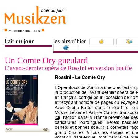
Vendredi 7 août 2026
Un Comte Ory gueulard
L’avant-dernier opéra de Rossini en version bouffe
Rossini - Le Comte Ory
L’Opernhaus de Zurich a une prédilection p
la production de l’avant-dernier opéra de R
en français, corrigé pour l’occasion de no
et recyclant nombre de pages du
Voyage 
Avec Cecilia Bartoli dans le rôle titre, le
Moshe Leiser et Patrice Caurier transpos
ici
), l’action dans la France provinciale d
caricatures lourdingues. Bérets basque
benêts et bonnes soeurs à cornettes fa
grand Charles à tous les étages et u
vocation gaguesque, font perdre de vue 