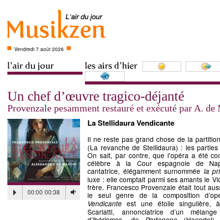
Vendredi 7 août 2026
Un chef d’œuvre tragico-déjanté
Provenzale pesamment restauré et exécuté par A. de
La Stellidaura Vendicante
Il ne reste pas grand chose de la partiti
(La revanche de Stellidaura) : les parties
On sait, par contre, que l'opéra a été c
célèbre à la Cour espagnole de Na
cantatrice, élégamment surnommée
la pr
luxe : elle comptait parmi ses amants le V
frère. Francesco Provenzale était tout auss
00:00
00:38
le seul genre de la composition d’op
est une étoile singulière, à
Vendicante
Scarlatti, annonciatrice d’un mélang
d’ibérismes, de
(Haendel)
Partenope