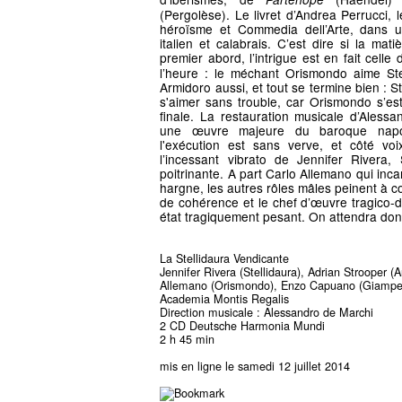
(Pergolèse). Le livret d’Andrea Perrucci, 
héroïsme et Commedia dell’Arte, dans 
italien et calabrais. C’est dire si la ma
premier abord, l’intrigue est en fait celle
l’heure : le méchant Orismondo aime Stel
Armidoro aussi, et tout se termine bien : S
s'aimer sans trouble, car Orismondo s’est
finale. La restauration musicale d’Alessa
une œuvre majeure du baroque napol
l'exécution est sans verve, et côté vo
l’incessant vibrato de Jennifer Rivera, 
poitrinante. A part Carlo Allemano qui inc
hargne, les autres rôles mâles peinent à 
de cohérence et le chef d’œuvre tragico-d
état tragiquement pesant. On attendra don
La Stellidaura Vendicante
Jennifer Rivera (Stellidaura), Adrian Strooper (
Allemano (Orismondo), Enzo Capuano (Giampetr
Academia Montis Regalis
Direction musicale : Alessandro de Marchi
2 CD Deutsche Harmonia Mundi
2 h 45 min
mis en ligne le samedi 12 juillet 2014