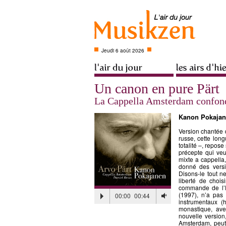
Jeudi 6 août 2026
Un canon en pure Pärt
La Cappella Amsterdam confond
Kanon Pokaja
Version chantée
russe, cette lon
totalité –, repose
précepte qui veu
mixte a cappella
donné des vers
Disons-le tout n
liberté de chois
commande de l’É
(1997), n’a pas
00:00
00:44
instrumentaux (
monastique, ave
nouvelle versio
Amsterdam
, peu