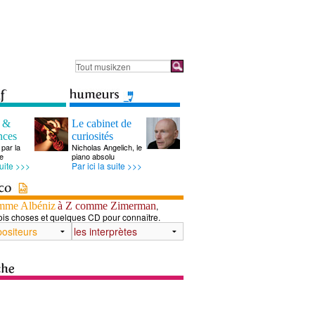
s &
Le cabinet de
nces
curiosités
par la
Nicholas Angelich, le
e
piano absolu
suite >>>
Par ici la suite >>>
mme Albéniz
à Z comme Zimerman
,
ois choses et quelques CD pour connaître.