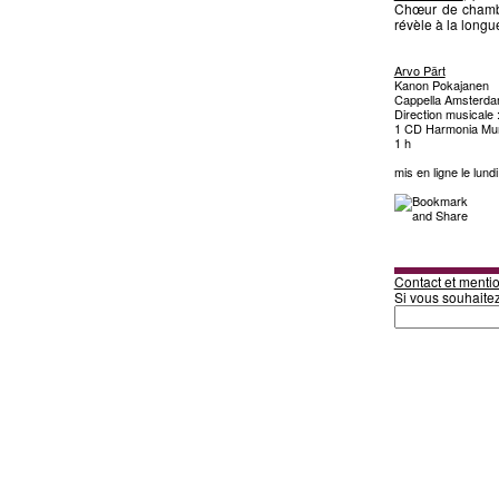
Chœur de chambr
révèle à la lo
Arvo Pärt
Kanon Pokajanen
Cappella Amsterd
Direction musicale 
1 CD Harmonia Mu
1 h
mis en ligne le lund
Contact et mentio
Si vous souhaite