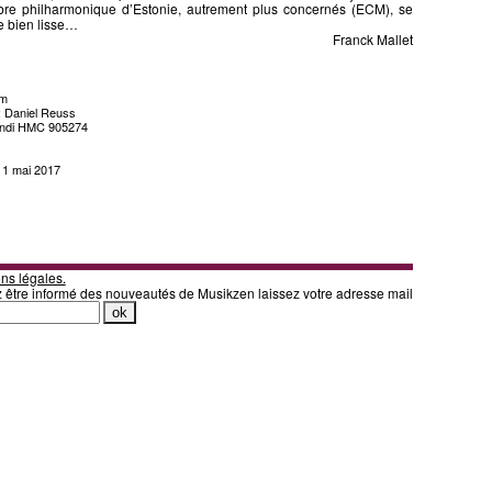
e philharmonique d’Estonie, autrement plus concernés (ECM), se
ngue bien lisse…
Franck Mallet
am
: Daniel Reuss
ndi HMC 905274
i 1 mai 2017
ns légales.
z être informé des nouveautés de Musikzen laissez votre adresse mail