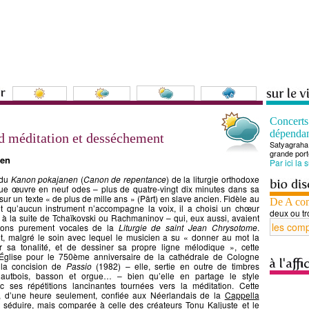
Concert
dépenda
 méditation et desséchement
Satyagraha 
grande port
nen
Par ici la 
 du
Kanon pokajanen
(
Canon de repentance
) de la liturgie orthodoxe
gue œuvre en neuf odes – plus de quatre-vingt dix minutes dans sa
 sur un texte « de plus de mille ans » (Pärt) en slave ancien. Fidèle au
De A co
t qu’aucun instrument n’accompagne la voix, il a choisi un chœur
deux ou tr
, à la suite de Tchaïkovski ou Rachmaninov – qui, eux aussi, avaient
ions purement vocales de la
Liturgie de saint Jean Chrysotome
.
et, malgré le soin avec lequel le musicien a su « donner au mot la
ir sa tonalité, et de dessiner sa propre ligne mélodique », cette
glise pour le 750ème anniversaire de la cathédrale de Cologne
 la concision de
Passio
(1982) – elle, sertie en outre de timbres
hautbois, basson et orgue… – bien qu’elle en partage le style
c ses répétitions lancinantes tournées vers la méditation. Cette
n, d’une heure seulement, confiée aux Néerlandais de la
Cappella
t séduire, mais comparée à celle des créateurs Tonu Kaljuste et le