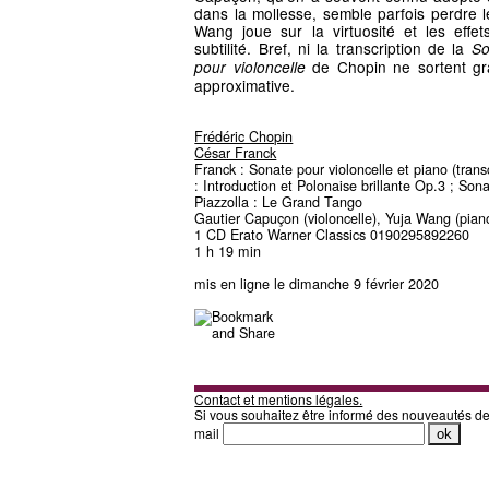
dans la mollesse, semble parfois perdre le
Wang joue sur la virtuosité et les effe
subtilité. Bref, ni la transcription de la
So
de Chopin ne sortent gra
pour violoncelle
approximative.
Frédéric Chopin
César Franck
Franck : Sonate pour violoncelle et piano (trans
: Introduction et Polonaise brillante Op.3 ; Son
Piazzolla : Le Grand Tango
Gautier Capuçon (violoncelle), Yuja Wang (pian
1 CD Erato Warner Classics 0190295892260
1 h 19 min
mis en ligne le dimanche 9 février 2020
Contact et mentions légales.
Si vous souhaitez être informé des nouveautés d
mail