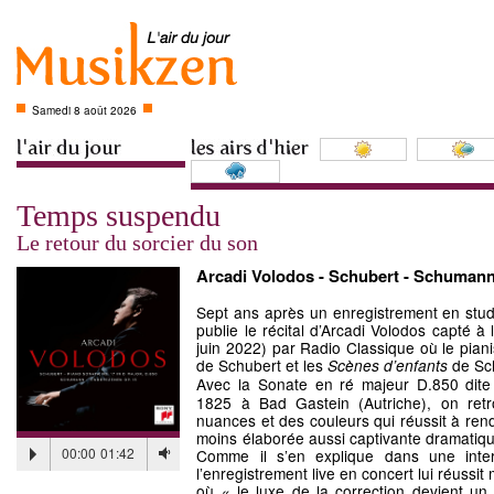
Samedi 8 août 2026
Temps suspendu
Le retour du sorcier du son
Arcadi Volodos - Schubert - Schuman
Sept ans après un enregistrement en stu
publie le récital d’Arcadi Volodos capté à
juin 2022) par Radio Classique où le piani
de Schubert et les
de Sc
Scènes d’enfants
Avec la Sonate en ré majeur D.850 dit
1825 à Bad Gastein (Autriche), on ret
nuances et des couleurs qui réussit à rend
moins élaborée aussi captivante dramatiqu
00:00
01:42
Comme il s’en explique dans une interv
l’enregistrement live en concert lui réussit
où « le luxe de la correction devient un