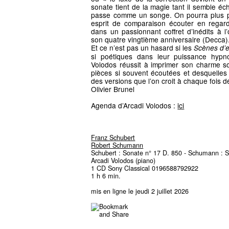
sonate tient de la magie tant il semble éc
passe comme un songe. On pourra plus pa
esprit de comparaison écouter en regar
dans un passionnant coffret d’inédits à l
son quatre vingtième anniversaire (Decca)
Et ce n’est pas un hasard si les
Scènes d’e
si poétiques dans leur puissance hypno
Volodos réussit à imprimer son charme son
pièces si souvent écoutées et desquelles 
des versions que l’on croit à chaque fois dé
Olivier Brunel
Agenda d’Arcadi Volodos :
ici
Franz Schubert
Robert Schumann
Schubert : Sonate n° 17 D. 850 - Schumann : S
Arcadi Volodos (piano)
1 CD Sony Classical 0196588792922
1 h 6 min.
mis en ligne le jeudi 2 juillet 2026