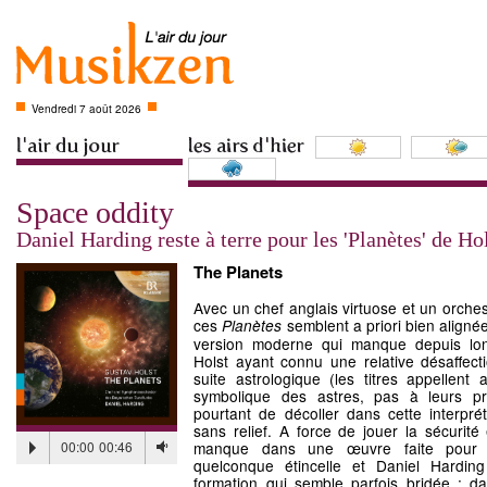
Vendredi 7 août 2026
Space oddity
Daniel Harding reste à terre pour les 'Planètes' de Ho
The Planets
Avec un chef anglais virtuose et un orche
ces
semblent a priori bien aligné
Planètes
version moderne qui manque depuis lo
Holst ayant connu une relative désaffec
suite astrologique (les titres appellent
symbolique des astres, pas à leurs p
pourtant de décoller dans cette interpré
sans relief. A force de jouer la sécurité 
00:00
00:46
manque dans une œuvre faite pour fai
quelconque étincelle et Daniel Harding
formation qui semble parfois bridée : 