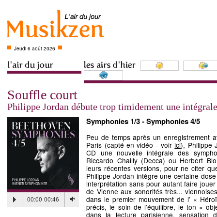
Jeudi 6 août 2026
Souffle court
Philippe Jordan débute trop timidement une intégral
Symphonies 1/3 - Symphonies 4/5
Peu de temps après un enregistrement av
Paris (capté en vidéo - voir
ici
), Philipp
CD une nouvelle intégrale des symph
Riccardo Chailly (Decca) ou Herbert Bl
leurs récentes versions, pour ne citer qu
Philippe Jordan intègre une certaine dos
interprétation sans pour autant faire jou
de Vienne aux sonorités très... viennoise
dans le premier mouvement de l’ « Héro
00:00
00:46
précis, le soin de l’équilibre, le ton « o
dans la lecture parisienne, sensation d