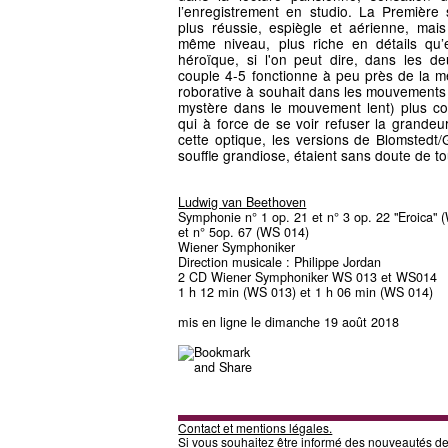
l’enregistrement en studio. La Première
plus réussie, espiègle et aérienne, mais 
même niveau, plus riche en détails qu’e
héroïque, si l'on peut dire, dans les 
couple 4-5 fonctionne à peu près de la 
roborative à souhait dans les mouvement
mystère dans le mouvement lent) plus c
qui à force de se voir refuser la grandeu
cette optique, les versions de Blomsted
souffle grandiose, étaient sans doute de to
Ludwig van Beethoven
Symphonie n° 1 op. 21 et n° 3 op. 22 "Eroica"
et n° 5op. 67 (WS 014)
Wiener Symphoniker
Direction musicale : Philippe Jordan
2 CD Wiener Symphoniker WS 013 et WS014
1 h 12 min (WS 013) et 1 h 06 min (WS 014)
mis en ligne le dimanche 19 août 2018
Contact et mentions légales.
Si vous souhaitez être informé des nouveautés d