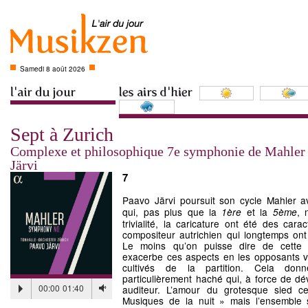
Samedi 8 août 2026
Sept à Zurich
Complexe et philosophique 7e symphonie de Mahler
Järvi
7
Paavo Järvi poursuit son cycle Mahler 
qui, pas plus que la
et la
, 
1ère
5ème
trivialité, la caricature ont été des car
compositeur autrichien qui longtemps ont 
Le moins qu’on puisse dire de cette 
exacerbe ces aspects en les opposants 
cultivés de la partition. Cela do
particulièrement haché qui, à force de dév
00:00
01:40
auditeur. L’amour du grotesque sied 
Musiques de la nuit » mais l’ensemble s