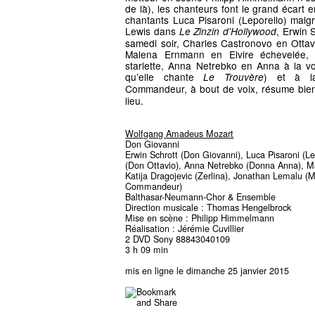
de là), les chanteurs font le grand écart e
chantants Luca Pisaroni (Leporello) mal
Lewis dans
, Erwin 
Le Zinzin d'Hollywood
samedi soir, Charles Castronovo en Ottavi
Malena Ernmann en Elvire échevelée, K
starlette, Anna Netrebko en Anna à la vo
qu’elle chante
) et à la
Le Trouvère
Commandeur, à bout de voix, résume bie
lieu.
Wolfgang Amadeus Mozart
Don Giovanni
Erwin Schrott (Don Giovanni), Luca Pisaroni (L
(Don Ottavio), Anna Netrebko (Donna Anna), M
Katija Dragojevic (Zerlina), Jonathan Lemalu (M
Commandeur)
Balthasar-Neumann-Chor & Ensemble
Direction musicale : Thomas Hengelbrock
Mise en scène : Philipp Himmelmann
Réalisation : Jérémie Cuvillier
2 DVD Sony 88843040109
3 h 09 min
mis en ligne le dimanche 25 janvier 2015