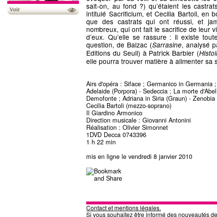
sait-on, au fond ?) qu’étaient les castr
intitulé Sacrificium, et Cecilia Bartoli, e
que des castrats qui ont réussi, et jam
nombreux, qui ont fait le sacrifice de leur vi
d’eux. Qu’elle se rassure : il existe toute
question, de Balzac (
, analysé 
Sarrasine
Editions du Seuil) à Patrick Barbier (
Histoi
elle pourra trouver matière à alimenter sa
Airs d'opéra : Siface ; Germanico in Germania 
Adelaide (Porpora) - Sedeccia ; La morte d'Abel.
Demofonte ; Adriana in Siria (Graun) - Zenobia 
Cecilia Bartoli (mezzo-soprano)
Il Giardino Armonico
Direction musicale : Giovanni Antonini
Réalisation : Olivier Simonnet
1DVD Decca 0743396
1 h 22 min
mis en ligne le vendredi 8 janvier 2010
Contact et mentions légales.
Si vous souhaitez être informé des nouveautés d