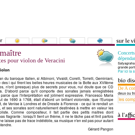
 maître
Concert
dépenda
es pour violon de Veracini
Satyagraha 
grande port
iolon
Par ici la 
n du baroque italien, si Albinoni, Vivaldi, Corelli, Torrelli, Geminiani,
lle des i qui firent les belles heures musicales de la Botte aux XVIIème
les, n'ont (presque) plus de secrets pour vous, nul doute que ce CD
De A co
a. D'abord parce qu'il comporte des sonates jamais enregistrées
deux ou tr
e parce que l'interprétation est joliment expressive. Francesco Maria
ut de 1690 à 1768, était d'abord un brillant violoniste, que l'Europe
it, de Venise à Londres et de Dresde à Florence - ce qui le rendait un
-, et ses sonates sont naturellement destinées à mettre en valeur les
liste. Comme compositeur, il fait partie des petits maîtres dont
 pas flagrante : lorsqu'il tient un thème, il ne le lâche pas et finit parfois
e ne laisse pas de trace indélébile, sa musique n'en est pas pour autant
tendre.
Gérard Pangon