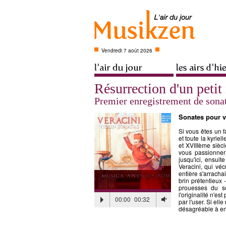
Vendredi 7 août 2026
Résurrection d'un petit
Premier enregistrement de sonat
Sonates pour v
Si vous êtes un fa
et toute la kyrie
et XVIIIème sièc
vous passionner
jusqu'ici, ensuit
Veracini, qui véc
entière s'arracha
brin prétentieux 
prouesses du so
l'originalité n'est
00:00
00:32
par l'user. Si ell
désagréable à en