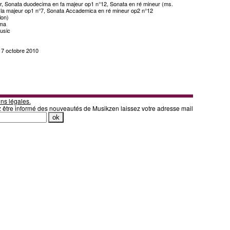
r, Sonata duodecima en fa majeur op1 n°12, Sonata en ré mineur (ms.
 la majeur op1 n°7, Sonata Accademica en ré mineur op2 n°12
lon)
oma
usic
i 7 octobre 2010
ns légales.
z être informé des nouveautés de Musikzen laissez votre adresse mail