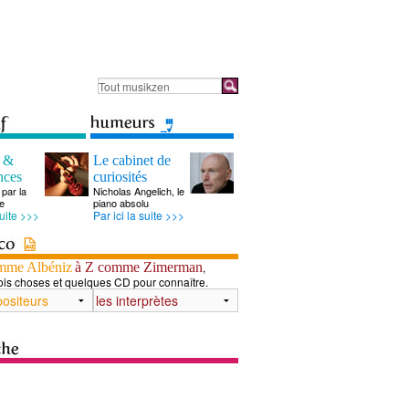
s &
Le cabinet de
nces
curiosités
par la
Nicholas Angelich, le
e
piano absolu
suite >>>
Par ici la suite >>>
mme Albéniz
à Z comme Zimerman
,
ois choses et quelques CD pour connaître.