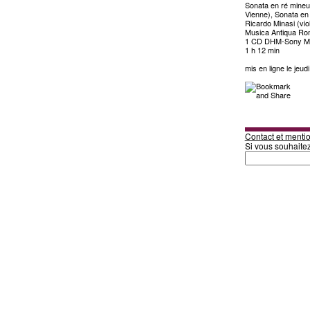
Sonata en ré mineu
Vienne), Sonata en
Ricardo Minasi (vio
Musica Antiqua R
1 CD DHM-Sony M
1 h 12 min
mis en ligne le jeud
Contact et mentio
Si vous souhaite