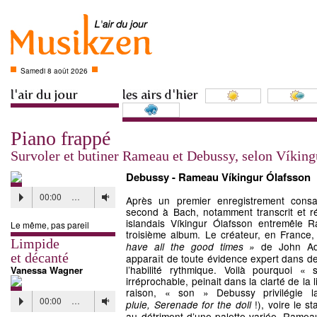
Samedi 8 août 2026
Piano frappé
Survoler et butiner Rameau et Debussy, selon Víking
Debussy - Rameau Víkingur Ólafsson
00:00
…
Après un premier enregistrement consa
second à Bach, notamment transcrit et réé
islandais Víkingur Ólafsson entremêle
Le même, pas pareil
troisième album. Le créateur, en France
Limpide
de John Ada
have all the good times »
et décanté
apparaît de toute évidence expert dans de
l’habilité rythmique. Voilà pourquoi «
Vanessa Wagner
irréprochable, peinait dans la clarté de l
raison, « son » Debussy privilégie la
00:00
…
!), voire le st
pluie,
Serenade for the doll
au détriment d’une palette variée. Rameau