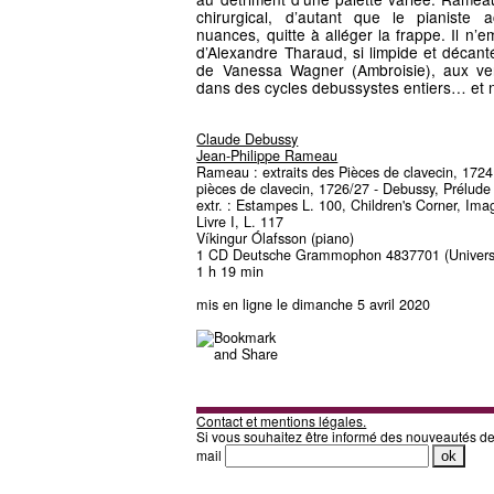
chirurgical, d’autant que le pianiste 
nuances, quitte à alléger la frappe. Il n’
d’Alexandre Tharaud, si limpide et déca
de Vanessa Wagner (Ambroisie), aux ver
dans des cycles debussystes entiers… et 
Claude Debussy
Jean-Philippe Rameau
Rameau : extraits des Pièces de clavecin, 1724
pièces de clavecin, 1726/27 - Debussy, Prélude
extr. : Estampes L. 100, Children's Corner, Imag
Livre I, L. 117
Víkingur Ólafsson (piano)
1 CD Deutsche Grammophon 4837701 (Univers
1 h 19 min
mis en ligne le dimanche 5 avril 2020
Contact et mentions légales.
Si vous souhaitez être informé des nouveautés d
mail