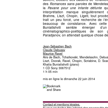
des
de Mendelsso
Romances sans paroles
la
qu’
Pavane pour une infante défunte
interprétation manque singulièrement
Brahms, Liszt, Chopin, Ligeti, tout pro
trait un peu forcé, une recherche de l’é
beaucoup de consistance. Avec cette 
Buniatishvili semble émerger d’u
cinématographico-poétiques de son g
Paradjanov, on attendait quelque chose de 
Jean-Sébastien Bach
Claude Debussy
Maurice Ravel
Airs de Bach, Tchaïkovski, Mendelssohn, Debuss
Liszt, Dvorak, Ravel, Chopin, Scriabine, D. Scar
Khatia Buniatishvili (piano)
1 CD Sony 3067512
1 h 05 min
mis en ligne le dimanche 22 juin 2014
Contact et mentions légales.
Si vous souhaitez être informé des nouveautés d