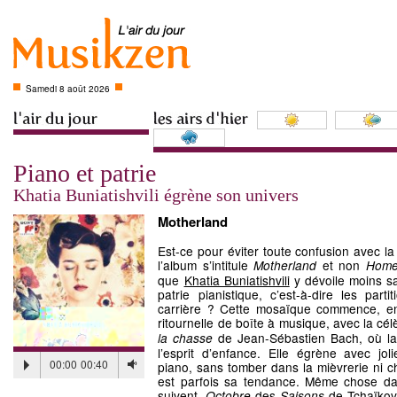
Samedi 8 août 2026
Piano et patrie
Khatia Buniatishvili égrène son univers
Motherland
Est-ce pour éviter toute confusion avec la
l’album s’intitule
et non
Motherland
Home
que
Khatia Buniatishvili
y dévoile moins s
patrie pianistique, c’est-à-dire les part
carrière ? Cette mosaïque commence, en
ritournelle de boîte à musique, avec la cél
de Jean-Sébastien Bach, où la
la chasse
l’esprit d’enfance. Elle égrène avec joli
00:00
00:40
piano, sans tomber dans la mièvrerie ni ch
est parfois sa tendance. Même chose dan
suivent,
des
de Tchaïkov
Octobre
Saisons