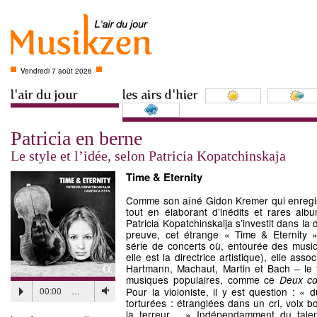
Vendredi 7 août 2026
Patricia en berne
Le style et l’idée, selon Patricia Kopatchinskaja
Time & Eternity
Comme son aîné Gidon Kremer qui enregis
tout en élaborant d’inédits et rares albu
Patricia Kopatchinskaija s’investit dans la
preuve, cet étrange « Time & Eternity 
série de concerts où, entourée des musi
elle est la directrice artistique), elle as
Hartmann, Machaut, Martin et Bach – le 
musiques populaires, comme ce
Deux c
00:00
…
Pour la violoniste, il y est question : «
torturées : étranglées dans un cri, voix 
la terreur… » Indépendamment du talent