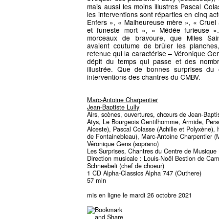
mais aussi les moins illustres Pascal Col
les interventions sont réparties en cinq ac
Enfers », « Malheureuse mère », « Cruel 
et funeste mort », « Médée furieuse »
morceaux de bravoure, que Mlles Sai
avaient coutume de brûler les planches
retenue qui la caractérise – Véronique Gens
dépit du temps qui passe et des nombre
illustrée. Que de bonnes surprises du 
interventions des chantres du CMBV.
Marc-Antoine Charpentier
Jean-Baptiste Lully
Airs, scènes, ouvertures, chœurs de Jean-Baptis
Atys, Le Bourgeois Gentilhomme, Armide, Pers
Alceste), Pascal Colasse (Achille et Polyxène)
de Fontainebleau), Marc-Antoine Charpentier 
Véronique Gens (soprano)
Les Surprises, Chantres du Centre de Musique 
Direction musicale : Louis-Noël Bestion de Camb
Schneebeli (chef de choeur)
1 CD Alpha-Classics Alpha 747 (Outhere)
57 min
mis en ligne le mardi 26 octobre 2021