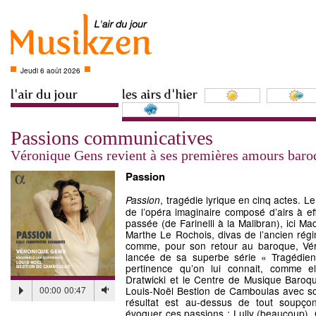
Jeudi 6 août 2026
Passions communicatives
Véronique Gens revient à ses premières amours baro
Passion
, tragédie lyrique en cinq actes. 
Passion
de l’opéra imaginaire composé d’airs à e
passée (de Farinelli à la Malibran), ici M
Marthe Le Rochois, divas de l’ancien régi
comme, pour son retour au baroque, Vér
lancée de sa superbe série « Tragédie
pertinence qu’on lui connait, comme el
Dratwicki et le Centre de Musique Baroque
00:00
00:47
Louis-Noël Bestion de Camboulas avec so
résultat est au-dessus de tout soupço
évoquer ces passions : Lully (beaucoup), 