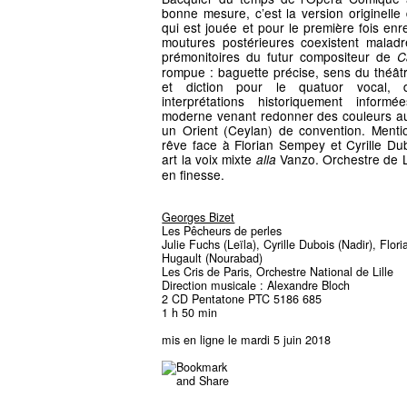
bonne mesure, c’est la version originelle
qui est jouée et pour le première fois enr
moutures postérieures coexistent maladr
prémonitoires du futur compositeur de
C
rompue : baguette précise, sens du théâtr
et diction pour le quatuor vocal, d
interprétations historiquement informé
moderne venant redonner des couleurs au
un Orient (Ceylan) de convention. Menti
rêve face à Florian Sempey et Cyrille Dub
art la voix mixte
Vanzo. Orchestre de Lil
alla
en finesse.
Georges Bizet
Les Pêcheurs de perles
Julie Fuchs (Leïla), Cyrille Dubois (Nadir), Flo
Hugault (Nourabad)
Les Cris de Paris, Orchestre National de Lille
Direction musicale : Alexandre Bloch
2 CD Pentatone PTC 5186 685
1 h 50 min
mis en ligne le mardi 5 juin 2018