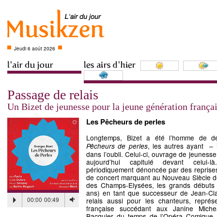
Jeudi 6 août 2026
Passage de relais
Un Bizet de jeunesse pour la jeune génération frança
Les Pêcheurs de perles
Longtemps, Bizet a été l’homme de 
, les autres ayant –
Pêcheurs de perles
dans l’oubli. Celui-ci, ouvrage de jeunesse a
aujourd’hui capitulé devant celui-l
périodiquement dénoncée par des reprises t
de concert marquant au Nouveau Siècle de 
des Champs-Elysées, les grands débuts
ans) en tant que successeur de Jean-C
00:00
00:49
relais aussi pour les chanteurs, représ
française succédant aux Janine Miche
Bacquier du temps de l’Opéra Comique a