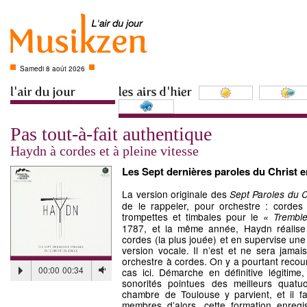
Samedi 8 août 2026
Pas tout-à-fait authentique
Haydn à cordes et à pleine vitesse
Les Sept dernières paroles du Christ e
La version originale des
Sept Paroles du C
de le rappeler, pour orchestre : cordes
trompettes et timbales pour le
« Trembl
1787, et la même année, Haydn réalise
cordes (la plus jouée) et en supervise une
version vocale. Il n’est et ne sera jamai
orchestre à cordes. On y a pourtant recour
00:00
00:34
cas ici. Démarche en définitive légitime,
sonorités pointues des meilleurs quatu
chambre de Toulouse y parvient, et il f
membres d’alors, cette formation enregi