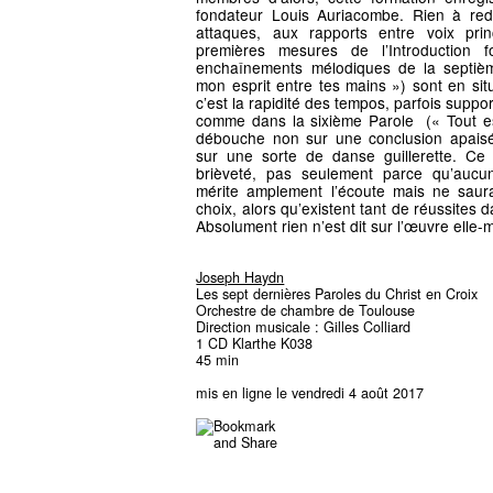
fondateur Louis Auriacombe. Rien à red
attaques, aux rapports entre voix prin
premières mesures de l’Introduction fo
enchaînements mélodiques de la septièm
mon esprit entre tes mains ») sont en sit
c’est la rapidité des tempos, parfois suppo
comme dans la sixième Parole (« Tout e
débouche non sur une conclusion apaisé
sur une sorte de danse guillerette. Ce
brièveté, pas seulement parce qu’aucun
mérite amplement l’écoute mais ne saur
choix, alors qu’existent tant de réussites 
Absolument rien n’est dit sur l’œuvre elle
Joseph Haydn
Les sept dernières Paroles du Christ en Croix
Orchestre de chambre de Toulouse
Direction musicale : Gilles Colliard
1 CD Klarthe K038
45 min
mis en ligne le vendredi 4 août 2017