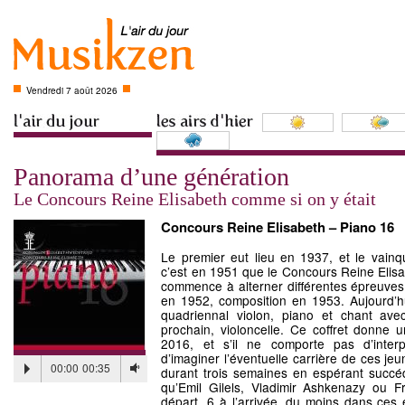
Vendredi 7 août 2026
Panorama d’une génération
Le Concours Reine Elisabeth comme si on y était
Concours Reine Elisabeth – Piano 16
Le premier eut lieu en 1937, et le vainq
c’est en 1951 que le Concours Reine Elisa
commence à alterner différentes épreuves 
en 1952, composition en 1953. Aujourd’h
quadriennal violon, piano et chant avec
prochain, violoncelle. Ce coffret donne
2016, et s’il ne comporte pas d’interpr
d’imaginer l’éventuelle carrière de ces jeu
00:00
00:35
durant trois semaines en espérant succéd
qu’Emil Gilels, Vladimir Ashkenazy ou F
départ, 6 à l’arrivée, du moins dans ces 