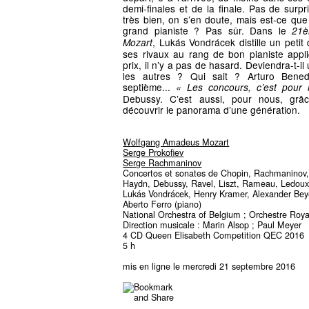
demi-finales et de la finale. Pas de surpri
très bien, on s’en doute, mais est-ce que 
grand pianiste ? Pas sûr. Dans le
21è
, Lukás Vondrácek distille un petit
Mozart
ses rivaux au rang de bon pianiste appli
prix, il n’y a pas de hasard. Deviendra-t-i
les autres ? Qui sait ? Arturo Benede
septième...
« Les concours, c’est pour 
Debussy. C’est aussi, pour nous, grâ
découvrir le panorama d’une génération.
Wolfgang Amadeus Mozart
Serge Prokofiev
Serge Rachmaninov
Concertos et sonates de Chopin, Rachmaninov,
Haydn, Debussy, Ravel, Liszt, Rameau, Ledoux,
Lukás Vondrácek, Henry Kramer, Alexander Beye
Aberto Ferro (piano)
National Orchestra of Belgium ; Orchestre Roya
Direction musicale : Marin Alsop ; Paul Meyer
4 CD Queen Elisabeth Competition QEC 2016
5 h
mis en ligne le mercredi 21 septembre 2016