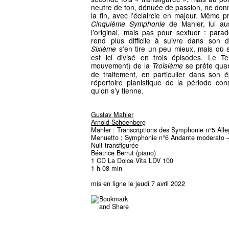
neutre de ton, dénuée de passion, ne donna
la fin, avec l’éclaircie en majeur. Même p
de Mahler, lui au
Cinquième Symphonie
l’original, mais pas pour sextuor : parad
rend plus difficile à suivre dans son 
s’en tire un peu mieux, mais où s
Sixième
est ici divisé en trois épisodes. Le 
mouvement) de la
se prête quan
Troisième
de traitement, en particulier dans son 
répertoire pianistique de la période co
qu’on s’y tienne.
Gustav Mahler
Arnold Schoenberg
Mahler : Transcriptions des Symphonie n°5 All
Menuetto ; Symphonie n°6 Andante moderato –
Nuit transfigurée
Béatrice Berrut (piano)
1 CD La Dolce Vita LDV 100
1 h 08 min
mis en ligne le jeudi 7 avril 2022