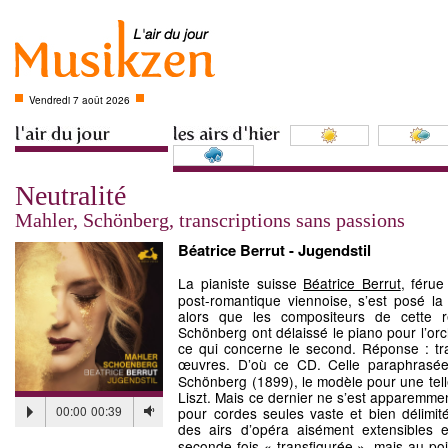
Vendredi 7 août 2026
Neutralité
Mahler, Schönberg, transcriptions sans passions
Béatrice Berrut - Jugendstil
La pianiste suisse
Béatrice Berrut
, féru
post-romantique viennoise, s’est posé la 
alors que les compositeurs de cette
Schönberg ont délaissé le piano pour l’orch
ce qui concerne le second. Réponse : tr
œuvres. D’où ce CD. Celle paraphrasé
Schönberg (1899), le modèle pour une te
Liszt. Mais ce dernier ne s’est apparemme
00:00
00:39
pour cordes seules vaste et bien délimité
des airs d’opéra aisément extensibles 
seconde fois « transfigurée », mais au poi