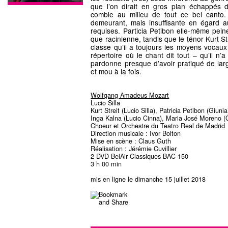
que l’on dirait en gros plan échappés d
comble au milieu de tout ce bel canto.
demeurant, mais insuffisante en égard 
requises. Particia Petibon elle-même pein
que racinienne, tandis que le ténor Kurt S
classe qu’il a toujours les moyens vocaux
répertoire où le chant dit tout – qu’il n’
pardonne presque d’avoir pratiqué de larg
et mou à la fois.
Wolfgang Amadeus Mozart
Lucio Silla
Kurt Streit (Lucio Silla), Patricia Petibon (Giunia
Inga Kalna (Lucio Cinna), Maria José Moreno (C
Choeur et Orchestre du Teatro Real de Madrid
Direction musicale : Ivor Bolton
Mise en scène : Claus Guth
Réalisation : Jérémie Cuvillier
2 DVD BelAir Classiques BAC 150
3 h 00 min
mis en ligne le dimanche 15 juillet 2018