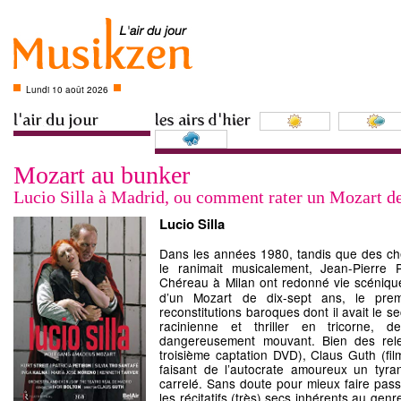
Lundi 10 août 2026
Mozart au bunker
Lucio Silla à Madrid, ou comment rater un Mozart d
Lucio Silla
Dans les années 1980, tandis que des ch
le ranimait musicalement, Jean-Pierre 
Chéreau à Milan ont redonné vie scéniq
d’un Mozart de dix-sept ans, le pre
reconstitutions baroques dont il avait le s
racinienne et thriller en tricorne,
dangereusement mouvant. Bien des relec
troisième captation DVD), Claus Guth (fil
faisant de l’autocrate amoureux un tyr
carrelé. Sans doute pour mieux faire pass
les récitatifs (très) secs inhérents au genre