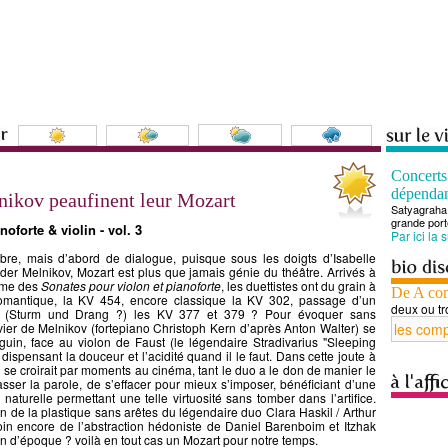
Concert
dépenda
lnikov peaufinent leur Mozart
Satyagraha 
grande port
noforte & violin - vol. 3
Par ici la 
ibre, mais d’abord de dialogue, puisque sous les doigts d’Isabelle
der Melnikov, Mozart est plus que jamais génie du théâtre. Arrivés à
ume des
Sonates pour violon et pianoforte
, les duettistes ont du grain à
De A co
omantique, la KV 454, encore classique la KV 302, passage d’un
deux ou tr
e (Sturm und Drang ?) les KV 377 et 379 ? Pour évoquer sans
vier de Melnikov (fortepiano Christoph Kern d’après Anton Walter) se
nguin, face au violon de Faust (le légendaire Stradivarius "Sleeping
 dispensant la douceur et l’acidité quand il le faut. Dans cette joute à
se croirait par moments au cinéma, tant le duo a le don de manier le
sser la parole, de s’effacer pour mieux s’imposer, bénéficiant d’une
 naturelle permettant une telle virtuosité sans tomber dans l’artifice.
 de la plastique sans arêtes du légendaire duo Clara Haskil / Arthur
oin encore de l’abstraction hédoniste de Daniel Barenboim et Itzhak
n d’époque ? voilà en tout cas un Mozart pour notre temps.