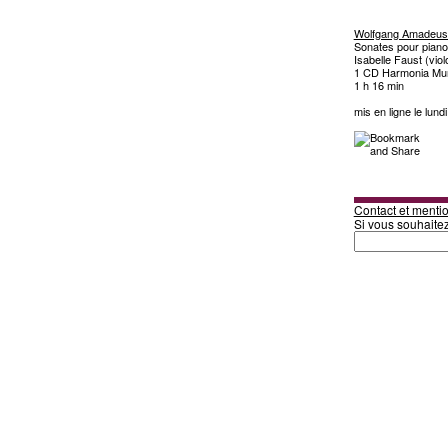
Wolfgang Amadeus
Sonates pour pianof
Isabelle Faust (vio
1 CD Harmonia Mu
1 h 16 min
mis en ligne le lundi
Contact et mentio
Si vous souhaite