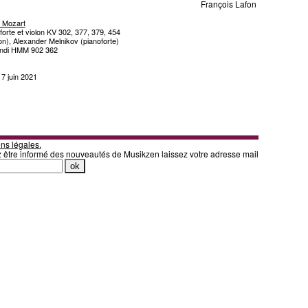
François Lafon
 Mozart
orte et violon KV 302, 377, 379, 454
lon), Alexander Melnikov (pianoforte)
ndi HMM 902 362
 7 juin 2021
ns légales.
z être informé des nouveautés de Musikzen laissez votre adresse mail