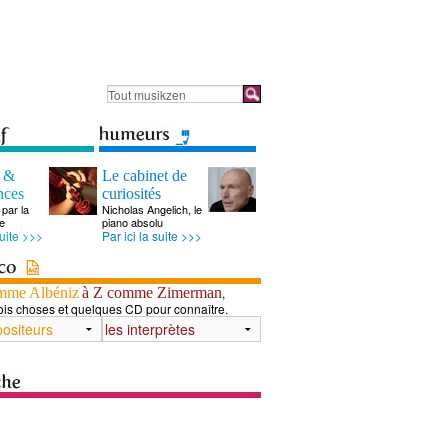
s &
Le cabinet de
nces
curiosités
par la
Nicholas Angelich, le
e
piano absolu
suite >>>
Par ici la suite >>>
mme Albéniz
à Z comme Zimerman
,
ois choses et quelques CD pour connaître.