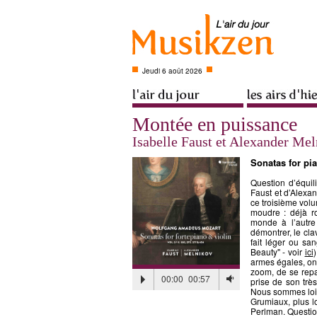
Jeudi 6 août 2026
Montée en puissance
Isabelle Faust et Alexander Me
Sonatas for pia
Question d’équil
Faust et d’Alexan
ce troisième vol
moudre : déjà r
monde à l’autr
démontrer, le cla
fait léger ou sa
Beauty" - voir
ici
)
armes égales, on 
zoom, de se repa
00:00
00:57
prise de son très
Nous sommes loin
Grumiaux, plus l
Perlman. Questio